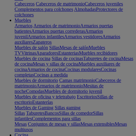
Cabeceros
Cabeceros de matrimonio
Cabeceros juveniles
Complementos para colchones
Almohadas
Protectores de
colchones
Muebles
Armarios
Armarios de matrimonio
Armarios puertas
batientes
Armarios puertas correderas
Armarios
juvenil
Armarios infantiles
Armarios vestidores
Armarios
auxiliares
Zapateros
Muebles de salón
Sillas
Mesas de salón
Muebles
TV
Vitrinas
Aparadores
Estanterias
Muebles recibidores
Muebles de cocina
Sillas de cocinas
Taburetes de cocina
Mesas
de cocina
Mesas y sillas de cocina
Muebles auxiliares de
cocina
Armarios de cocina
Cocinas modulares
Cocinas
completas
Cocinas a medida
Muebles de dormitorio
Camas matrimonio
Cabeceros de
matrimonio
Armarios de matrimonio
Mesitas de
noche
Comodas
Muebles de dormitorio juvenil
Muebles de oficina y teletrabajo
Escritorios
Sillas de
escritorio
Estanterías
Muebles de Gaming
Sillas gaming
Sillas
Taburetes
Bancos
Sillas de comedor
Sillas
infantiles
Complementos para sillas
Mesas
Conjuntos de mesas y sillas
Mesas extensibles
Mesas
multiusos
Cocina