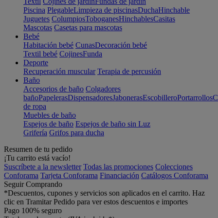
Textil
Cojines de jardín
Fundas de jardín
Piscina
Plegable
Limpieza de piscinas
Ducha
Hinchable
Juguetes
Columpios
Toboganes
Hinchables
Casitas
Mascotas
Casetas para mascotas
Bebé
Habitación bebé
Cunas
Decoración bebé
Textil bebé
Cojines
Funda
Deporte
Recuperación muscular
Terapia de percusión
Baño
Accesorios de baño
Colgadores
baño
Papeleras
Dispensadores
Jaboneras
Escobillero
Portarrollos
C
de ropa
Muebles de baño
Espejos de baño
Espejos de baño sin Luz
Grifería
Grifos para ducha
Resumen de tu pedido
¡Tu carrito está vacío!
Suscríbete a la newsletter
Todas las promociones
Colecciones
Conforama
Tarjeta Conforama
Financiación
Catálogos Conforama
Seguir Comprando
*Descuentos, cupones y servicios son aplicados en el carrito. Haz
clic en Tramitar Pedido para ver estos descuentos e importes
Pago 100% seguro