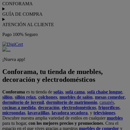
CONFORAMA
GUÍA DE COMPRA
ATENCIÓN AL CLIENTE
Pago 100% Seguro
¡Nueva app!
Conforama, tu tienda de muebles,
decoración y electrodomésticos
Conforama
es tu tienda de
sofás
,
sofá cama
,
sofá chaise longue
,
sillón
,
sillón relax
,
colchones
,
muebles de salón
,
mesas comedor
,
dormitorio de juvenil
,
dormitorio de matrimonio
,
canapés
,
cocinas a medida
,
decoración
,
electrodomésticos
,
frigoríficos
,
microondas
,
lavavajillas
,
lavadora secadora
, y
televisiones
.
Descubre nuestra amplia variedad de estilos en cualquier
muebles
para tu hogar,
con los mejores precios y promociones
. Crea el
espacio en el que vives gracias a nuestros
muebles de comedor
y