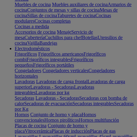
Muebles de cocina
Muebles auxiliares de cocina
Armarios de
cocina
Conjuntos de mesas y sillas de cocina
Mesas de
cocina
Sillas de cocina
Taburetes de cocina
Cocinas
modulares
Cocinas completas
Cocinas a medida
Accesorios de cocina
Menaje
Servicio de
mesa
Cubertería
Cuchillos para chef
Botellas
Utensilios de
cocina
Vajilla
Bandejas
Electrodomésticos
Frigoríficos
Frigoríficos americanos
Frigoríficos
combi
Frigoríficos integrables
Frigoríficos
pequeños
Frigoríficos portátiles
Congeladores
Congeladores verticales
Congeladores
horizontales
Lavadoras
Lavadoras de carga frontal
Lavadoras de carga
superior
Lavadoras - Secadoras
Lavadoras
integrables
Lavadoras por kg
Secadoras
Lavadoras - Secadoras
Secadoras con bomba de
calor
Secadoras de evacuación
Secadoras integrables
Secadoras
por Kg
Hornos
Conjunto de horno y placa
Hornos
convencionales
Hornos pirolíticos
Hornos multifunción
Placas de cocina
Conjunto de horno y
placa
Vitrocerámica
Placas de inducción
Placas de gas
Lavavajillas
Lavavajillas 60cm
Lavavajillas 45cm
Lavavajillas