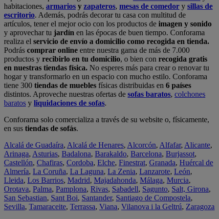
habitaciones,
armarios
y
zapateros
,
mesas de comedor
y
sillas de
escritorio
. Además, podrás decorar tu casa con multitud de
artículos, tener el mejor ocio con los productos de
imagen y sonido
y aprovechar tu
jardín
en las épocas de buen tiempo. Conforama
realiza el
servicio de envío a domicilio como recogida en tienda.
Podrás
comprar online
entre nuestra gama de más de 7.000
productos y
recibirlo en tu domicilio
, o bien con
recogida gratis
en nuestras tiendas física.
No esperes más para crear o renovar tu
hogar y transformarlo en un espacio con mucho estilo. Conforama
tiene 300
tiendas de muebles
físicas distribuidas en
6 países
distintos. Aproveche nuestras ofertas de
sofas baratos
,
colchones
baratos
y
liquidaciones de sofas
.
Conforama solo comercializa a través de su website o, físicamente,
en sus
tiendas de sofás
.
Alcalá de Guadaíra
,
Alcalá de Henares
,
Alcorcón
,
Alfafar
,
Alicante
,
Arinaga
,
Asturias
,
Badalona
,
Barakaldo
,
Barcelona
,
Burjassot
,
Castellón
,
Chafiras
,
Cordoba
,
Elche
,
Finestrat
,
Granada
,
Huércal de
Almería
,
La Coruña
,
La Laguna
,
La Zenia
,
Lanzarote
,
León
,
Lleida
,
Los Barrios
,
Madrid
,
Majadahonda
,
Málaga
,
Murcia
,
Orotava
,
Palma
,
Pamplona
,
Rivas
,
Sabadell
,
Sagunto
,
Salt, Girona
,
San Sebastian
,
Sant Boi
,
Santander
,
Santiago de Compostela
,
Sevilla
,
Tamaraceite
,
Terrassa
,
Viana
,
Vilanova i la Geltrú
,
Zaragoza