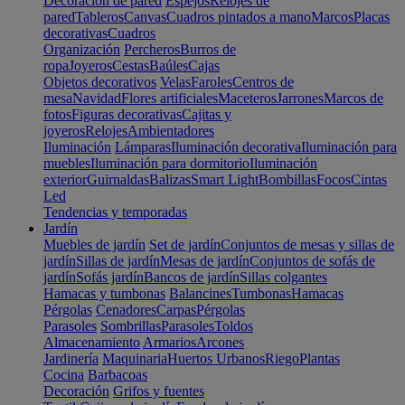
Decoración de pared
Espejos
Relojes de
pared
Tableros
Canvas
Cuadros pintados a mano
Marcos
Placas
decorativas
Cuadros
Organización
Percheros
Burros de
ropa
Joyeros
Cestas
Baúles
Cajas
Objetos decorativos
Velas
Faroles
Centros de
mesa
Navidad
Flores artificiales
Maceteros
Jarrones
Marcos de
fotos
Figuras decorativas
Cajitas y
joyeros
Relojes
Ambientadores
Iluminación
Lámparas
Iluminación decorativa
Iluminación para
muebles
Iluminación para dormitorio
Iluminación
exterior
Guirnaldas
Balizas
Smart Light
Bombillas
Focos
Cintas
Led
Tendencias y temporadas
Jardín
Muebles de jardín
Set de jardín
Conjuntos de mesas y sillas de
jardín
Sillas de jardín
Mesas de jardín
Conjuntos de sofás de
jardín
Sofás jardín
Bancos de jardín
Sillas colgantes
Hamacas y tumbonas
Balancines
Tumbonas
Hamacas
Pérgolas
Cenadores
Carpas
Pérgolas
Parasoles
Sombrillas
Parasoles
Toldos
Almacenamiento
Armarios
Arcones
Jardinería
Maquinaria
Huertos Urbanos
Riego
Plantas
Cocina
Barbacoas
Decoración
Grifos y fuentes