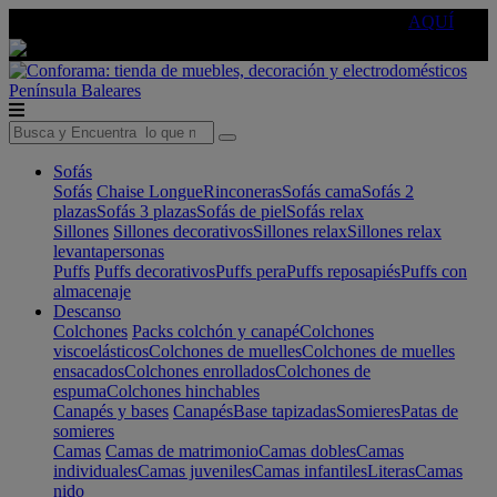
🔵Cambia tu electro con
-10% EXTRA
de descuento ☑️
AQUÍ
Península
Baleares
Sofás
Sofás
Chaise Longue
Rinconeras
Sofás cama
Sofás 2
plazas
Sofás 3 plazas
Sofás de piel
Sofás relax
Sillones
Sillones decorativos
Sillones relax
Sillones relax
levantapersonas
Puffs
Puffs decorativos
Puffs pera
Puffs reposapiés
Puffs con
almacenaje
Descanso
Colchones
Packs colchón y canapé
Colchones
viscoelásticos
Colchones de muelles
Colchones de muelles
ensacados
Colchones enrollados
Colchones de
espuma
Colchones hinchables
Canapés y bases
Canapés
Base tapizadas
Somieres
Patas de
somieres
Camas
Camas de matrimonio
Camas dobles
Camas
individuales
Camas juveniles
Camas infantiles
Literas
Camas
nido