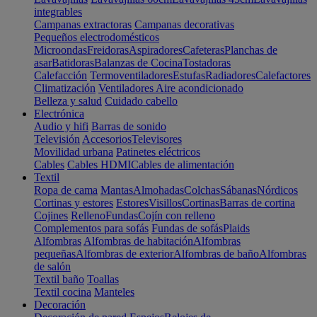
integrables
Campanas extractoras
Campanas decorativas
Pequeños electrodomésticos
Microondas
Freidoras
Aspiradores
Cafeteras
Planchas de
asar
Batidoras
Balanzas de Cocina
Tostadoras
Calefacción
Termoventiladores
Estufas
Radiadores
Calefactores
Climatización
Ventiladores
Aire acondicionado
Belleza y salud
Cuidado cabello
Electrónica
Audio y hifi
Barras de sonido
Televisión
Accesorios
Televisores
Movilidad urbana
Patinetes eléctricos
Cables
Cables HDMI
Cables de alimentación
Textil
Ropa de cama
Mantas
Almohadas
Colchas
Sábanas
Nórdicos
Cortinas y estores
Estores
Visillos
Cortinas
Barras de cortina
Cojines
Relleno
Fundas
Cojín con relleno
Complementos para sofás
Fundas de sofás
Plaids
Alfombras
Alfombras de habitación
Alfombras
pequeñas
Alfombras de exterior
Alfombras de baño
Alfombras
de salón
Textil baño
Toallas
Textil cocina
Manteles
Decoración