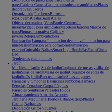
Decoración de pared
Espejos
Relojes de
pared
Tableros
Canvas
Cuadros pintados a mano
Marcos
Placas
decorativas
Cuadros
Organización
Percheros
Burros de
ropa
Joyeros
Cestas
Baúles
Cajas
Objetos decorativos
Velas
Faroles
Centros de
mesa
Navidad
Flores artificiales
Maceteros
Jarrones
Marcos de
fotos
Figuras decorativas
Cajitas y
joyeros
Relojes
Ambientadores
Iluminación
Lámparas
Iluminación decorativa
Iluminación para
muebles
Iluminación para dormitorio
Iluminación
exterior
Guirnaldas
Balizas
Smart Light
Bombillas
Focos
Cintas
Led
Tendencias y temporadas
Jardín
Muebles de jardín
Set de jardín
Conjuntos de mesas y sillas de
jardín
Sillas de jardín
Mesas de jardín
Conjuntos de sofás de
jardín
Sofás jardín
Bancos de jardín
Sillas colgantes
Hamacas y tumbonas
Balancines
Tumbonas
Hamacas
Pérgolas
Cenadores
Carpas
Pérgolas
Parasoles
Sombrillas
Parasoles
Toldos
Almacenamiento
Armarios
Arcones
Jardinería
Maquinaria
Huertos Urbanos
Riego
Plantas
Cocina
Barbacoas
Decoración
Grifos y fuentes