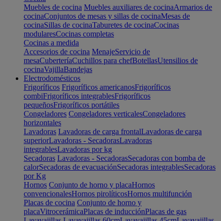
Muebles de cocina
Muebles auxiliares de cocina
Armarios de
cocina
Conjuntos de mesas y sillas de cocina
Mesas de
cocina
Sillas de cocina
Taburetes de cocina
Cocinas
modulares
Cocinas completas
Cocinas a medida
Accesorios de cocina
Menaje
Servicio de
mesa
Cubertería
Cuchillos para chef
Botellas
Utensilios de
cocina
Vajilla
Bandejas
Electrodomésticos
Frigoríficos
Frigoríficos americanos
Frigoríficos
combi
Frigoríficos integrables
Frigoríficos
pequeños
Frigoríficos portátiles
Congeladores
Congeladores verticales
Congeladores
horizontales
Lavadoras
Lavadoras de carga frontal
Lavadoras de carga
superior
Lavadoras - Secadoras
Lavadoras
integrables
Lavadoras por kg
Secadoras
Lavadoras - Secadoras
Secadoras con bomba de
calor
Secadoras de evacuación
Secadoras integrables
Secadoras
por Kg
Hornos
Conjunto de horno y placa
Hornos
convencionales
Hornos pirolíticos
Hornos multifunción
Placas de cocina
Conjunto de horno y
placa
Vitrocerámica
Placas de inducción
Placas de gas
Lavavajillas
Lavavajillas 60cm
Lavavajillas 45cm
Lavavajillas