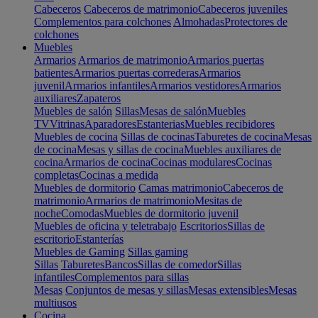
Cabeceros
Cabeceros de matrimonio
Cabeceros juveniles
Complementos para colchones
Almohadas
Protectores de
colchones
Muebles
Armarios
Armarios de matrimonio
Armarios puertas
batientes
Armarios puertas correderas
Armarios
juvenil
Armarios infantiles
Armarios vestidores
Armarios
auxiliares
Zapateros
Muebles de salón
Sillas
Mesas de salón
Muebles
TV
Vitrinas
Aparadores
Estanterias
Muebles recibidores
Muebles de cocina
Sillas de cocinas
Taburetes de cocina
Mesas
de cocina
Mesas y sillas de cocina
Muebles auxiliares de
cocina
Armarios de cocina
Cocinas modulares
Cocinas
completas
Cocinas a medida
Muebles de dormitorio
Camas matrimonio
Cabeceros de
matrimonio
Armarios de matrimonio
Mesitas de
noche
Comodas
Muebles de dormitorio juvenil
Muebles de oficina y teletrabajo
Escritorios
Sillas de
escritorio
Estanterías
Muebles de Gaming
Sillas gaming
Sillas
Taburetes
Bancos
Sillas de comedor
Sillas
infantiles
Complementos para sillas
Mesas
Conjuntos de mesas y sillas
Mesas extensibles
Mesas
multiusos
Cocina