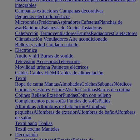
integrables
Campanas extractoras
Campanas decorativas
Pequeños electrodomésticos
Microondas
Freidoras
Aspiradores
Cafeteras
Planchas de
asar
Batidoras
Balanzas de Cocina
Tostadoras
Calefacción
Termoventiladores
Estufas
Radiadores
Calefactores
Climatización
Ventiladores
Aire acondicionado
Belleza y salud
Cuidado cabello
Electrónica
Audio y hifi
Barras de sonido
Televisión
Accesorios
Televisores
Movilidad urbana
Patinetes eléctricos
Cables
Cables HDMI
Cables de alimentación
Textil
Ropa de cama
Mantas
Almohadas
Colchas
Sábanas
Nórdicos
Cortinas y estores
Estores
Visillos
Cortinas
Barras de cortina
Cojines
Relleno
Exterior
Fundas
Cojín con relleno
Complementos para sofás
Fundas de sofás
Plaids
Alfombras
Alfombras de habitación
Alfombras
pequeñas
Alfombras de exterior
Alfombras de baño
Alfombras
de salón
Textil baño
Toallas
Textil cocina
Manteles
Decoración