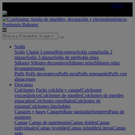
🔵Cambia tu electro con
-10% EXTRA
de descuento ☑️
AQUÍ
Península
Baleares
Sofás
Sofás
Chaise Longue
Rinconeras
Sofás cama
Sofás 2
plazas
Sofás 3 plazas
Sofás de piel
Sofás relax
Sillones
Sillones decorativos
Sillones relax
Sillones relax
levantapersonas
Puffs
Puffs decorativos
Puffs pera
Puffs reposapiés
Puffs con
almacenaje
Descanso
Colchones
Packs colchón y canapé
Colchones
viscoelásticos
Colchones de muelles
Colchones de muelles
ensacados
Colchones enrollados
Colchones de
espuma
Colchones hinchables
Canapés y bases
Canapés
Base tapizadas
Somieres
Patas de
somieres
Camas
Camas de matrimonio
Camas dobles
Camas
individuales
Camas juveniles
Camas infantiles
Literas
Camas
nido