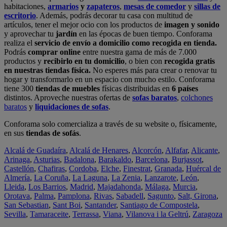
habitaciones,
armarios
y
zapateros
,
mesas de comedor
y
sillas de
escritorio
. Además, podrás decorar tu casa con multitud de
artículos, tener el mejor ocio con los productos de
imagen y sonido
y aprovechar tu
jardín
en las épocas de buen tiempo. Conforama
realiza el
servicio de envío a domicilio como recogida en tienda.
Podrás
comprar online
entre nuestra gama de más de 7.000
productos y
recibirlo en tu domicilio
, o bien con
recogida gratis
en nuestras tiendas física.
No esperes más para crear o renovar tu
hogar y transformarlo en un espacio con mucho estilo. Conforama
tiene 300
tiendas de muebles
físicas distribuidas en
6 países
distintos. Aproveche nuestras ofertas de
sofas baratos
,
colchones
baratos
y
liquidaciones de sofas
.
Conforama solo comercializa a través de su website o, físicamente,
en sus
tiendas de sofás
.
Alcalá de Guadaíra
,
Alcalá de Henares
,
Alcorcón
,
Alfafar
,
Alicante
,
Arinaga
,
Asturias
,
Badalona
,
Barakaldo
,
Barcelona
,
Burjassot
,
Castellón
,
Chafiras
,
Cordoba
,
Elche
,
Finestrat
,
Granada
,
Huércal de
Almería
,
La Coruña
,
La Laguna
,
La Zenia
,
Lanzarote
,
León
,
Lleida
,
Los Barrios
,
Madrid
,
Majadahonda
,
Málaga
,
Murcia
,
Orotava
,
Palma
,
Pamplona
,
Rivas
,
Sabadell
,
Sagunto
,
Salt, Girona
,
San Sebastian
,
Sant Boi
,
Santander
,
Santiago de Compostela
,
Sevilla
,
Tamaraceite
,
Terrassa
,
Viana
,
Vilanova i la Geltrú
,
Zaragoza