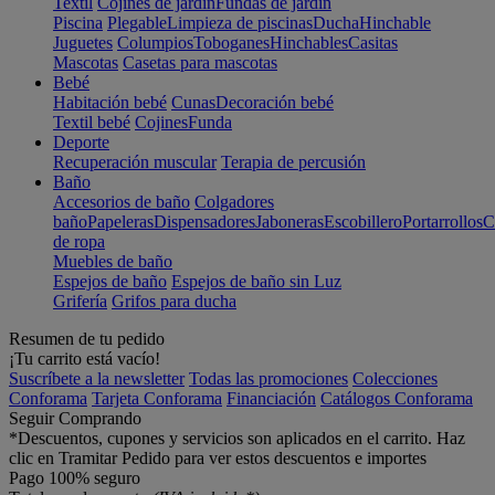
Textil
Cojines de jardín
Fundas de jardín
Piscina
Plegable
Limpieza de piscinas
Ducha
Hinchable
Juguetes
Columpios
Toboganes
Hinchables
Casitas
Mascotas
Casetas para mascotas
Bebé
Habitación bebé
Cunas
Decoración bebé
Textil bebé
Cojines
Funda
Deporte
Recuperación muscular
Terapia de percusión
Baño
Accesorios de baño
Colgadores
baño
Papeleras
Dispensadores
Jaboneras
Escobillero
Portarrollos
C
de ropa
Muebles de baño
Espejos de baño
Espejos de baño sin Luz
Grifería
Grifos para ducha
Resumen de tu pedido
¡Tu carrito está vacío!
Suscríbete a la newsletter
Todas las promociones
Colecciones
Conforama
Tarjeta Conforama
Financiación
Catálogos Conforama
Seguir Comprando
*Descuentos, cupones y servicios son aplicados en el carrito. Haz
clic en Tramitar Pedido para ver estos descuentos e importes
Pago 100% seguro