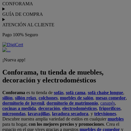
CONFORAMA
GUÍA DE COMPRA
ATENCIÓN AL CLIENTE
Pago 100% Seguro
¡Nueva app!
Conforama, tu tienda de muebles,
decoración y electrodomésticos
Conforama
es tu tienda de
sofás
,
sofá cama
,
sofá chaise longue
,
sillón
,
sillón relax
,
colchones
,
muebles de salón
,
mesas comedor
,
dormitorio de juvenil
,
dormitorio de matrimonio
,
canapés
,
cocinas a medida
,
decoración
,
electrodomésticos
,
frigoríficos
,
microondas
,
lavavajillas
,
lavadora secadora
, y
televisiones
.
Descubre nuestra amplia variedad de estilos en cualquier
muebles
para tu hogar,
con los mejores precios y promociones
. Crea el
espacio en el que vives gracias a nuestros
muebles de comedor
y