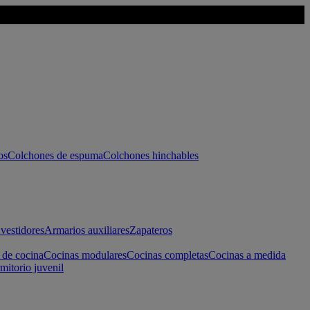
os
Colchones de espuma
Colchones hinchables
vestidores
Armarios auxiliares
Zapateros
 de cocina
Cocinas modulares
Cocinas completas
Cocinas a medida
mitorio juvenil