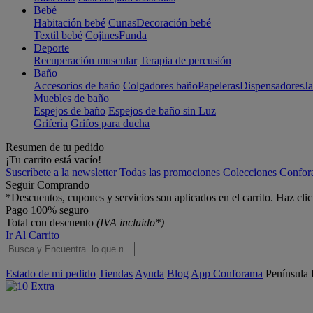
Bebé
Habitación bebé
Cunas
Decoración bebé
Textil bebé
Cojines
Funda
Deporte
Recuperación muscular
Terapia de percusión
Baño
Accesorios de baño
Colgadores baño
Papeleras
Dispensadores
J
Muebles de baño
Espejos de baño
Espejos de baño sin Luz
Grifería
Grifos para ducha
Resumen de tu pedido
¡Tu carrito está vacío!
Suscríbete a la newsletter
Todas las promociones
Colecciones Confo
Seguir Comprando
*Descuentos, cupones y servicios son aplicados en el carrito. Haz cli
Pago 100% seguro
Total con descuento
(IVA incluido*)
Ir Al Carrito
Estado de mi pedido
Tiendas
Ayuda
Blog
App Conforama
Península