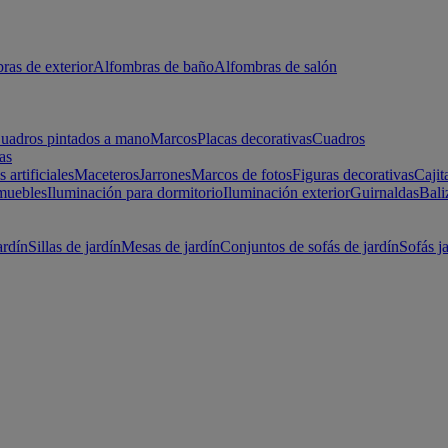
ras de exterior
Alfombras de baño
Alfombras de salón
uadros pintados a mano
Marcos
Placas decorativas
Cuadros
as
s artificiales
Maceteros
Jarrones
Marcos de fotos
Figuras decorativas
Cajit
muebles
Iluminación para dormitorio
Iluminación exterior
Guirnaldas
Bali
ardín
Sillas de jardín
Mesas de jardín
Conjuntos de sofás de jardín
Sofás j