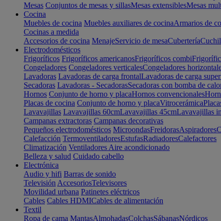
Mesas
Conjuntos de mesas y sillas
Mesas extensibles
Mesas mult
Cocina
Muebles de cocina
Muebles auxiliares de cocina
Armarios de co
Cocinas a medida
Accesorios de cocina
Menaje
Servicio de mesa
Cubertería
Cuchil
Electrodomésticos
Frigoríficos
Frigoríficos americanos
Frigoríficos combi
Frigorífi
Congeladores
Congeladores verticales
Congeladores horizontal
Lavadoras
Lavadoras de carga frontal
Lavadoras de carga super
Secadoras
Lavadoras - Secadoras
Secadoras con bomba de calo
Hornos
Conjunto de horno y placa
Hornos convencionales
Horno
Placas de cocina
Conjunto de horno y placa
Vitrocerámica
Placa
Lavavajillas
Lavavajillas 60cm
Lavavajillas 45cm
Lavavajillas i
Campanas extractoras
Campanas decorativas
Pequeños electrodomésticos
Microondas
Freidoras
Aspiradores
C
Calefacción
Termoventiladores
Estufas
Radiadores
Calefactores
Climatización
Ventiladores
Aire acondicionado
Belleza y salud
Cuidado cabello
Electrónica
Audio y hifi
Barras de sonido
Televisión
Accesorios
Televisores
Movilidad urbana
Patinetes eléctricos
Cables
Cables HDMI
Cables de alimentación
Textil
Ropa de cama
Mantas
Almohadas
Colchas
Sábanas
Nórdicos