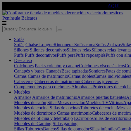
🔵Cambia tu electro con
-10% EXTRA
de descuento ☑️
AQUÍ
Península
Baleares
Sofás
Sofás
Chaise Longue
Rinconeras
Sofás cama
Sofás 2 plazas
Sofá
Sillones
Sillones decorativos
Sillones relax
Sillones relax levant
Puffs
Puffs decorativos
Puffs pera
Puffs reposapiés
Puffs con al
Descanso
Colchones
Packs colchón y canapé
Colchones viscoelásticos
Col
Canapés y bases
Canapés
Base tapizadas
Somieres
Patas de somi
Camas
Camas de matrimonio
Camas dobles
Camas individuales
Cabeceros
Cabeceros de matrimonio
Cabeceros juveniles
Complementos para colchones
Almohadas
Protectores de colch
Muebles
Armarios
Armarios de matrimonio
Armarios puertas batientes
Ar
Muebles de salón
Sillas
Mesas de salón
Muebles TV
Vitrinas
Apa
Muebles de cocina
Sillas de cocinas
Taburetes de cocina
Mesas d
Muebles de dormitorio
Camas matrimonio
Cabeceros de matrim
Muebles de oficina y teletrabajo
Escritorios
Sillas de escritorio
Es
Muebles de Gaming
Sillas gaming
Sillas
Taburetes
Bancos
Sillas de comedor
Sillas infantiles
Complem