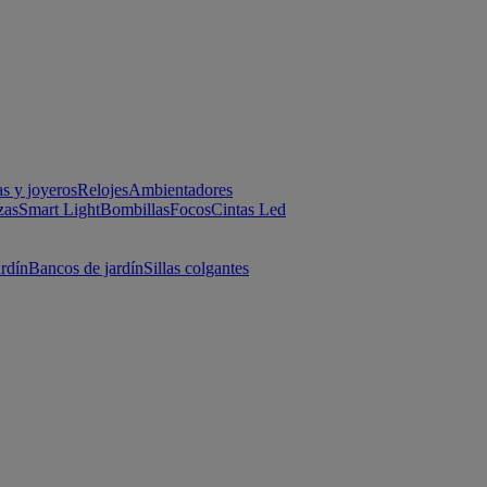
as y joyeros
Relojes
Ambientadores
zas
Smart Light
Bombillas
Focos
Cintas Led
ardín
Bancos de jardín
Sillas colgantes