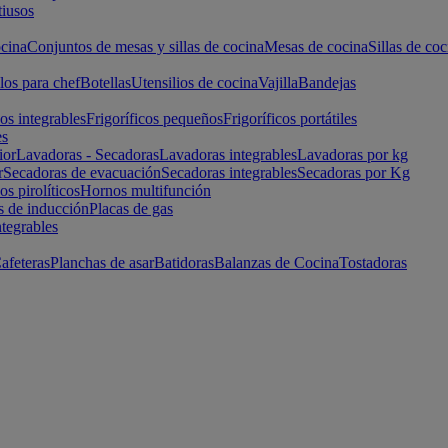
iusos
cina
Conjuntos de mesas y sillas de cocina
Mesas de cocina
Sillas de coc
los para chef
Botellas
Utensilios de cocina
Vajilla
Bandejas
cos integrables
Frigoríficos pequeños
Frigoríficos portátiles
es
ior
Lavadoras - Secadoras
Lavadoras integrables
Lavadoras por kg
r
Secadoras de evacuación
Secadoras integrables
Secadoras por Kg
s pirolíticos
Hornos multifunción
s de inducción
Placas de gas
ntegrables
afeteras
Planchas de asar
Batidoras
Balanzas de Cocina
Tostadoras