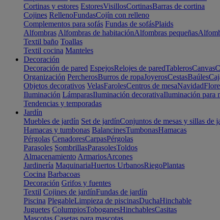
Cortinas y estores
Estores
Visillos
Cortinas
Barras de cortina
Cojines
Relleno
Fundas
Cojín con relleno
Complementos para sofás
Fundas de sofás
Plaids
Alfombras
Alfombras de habitación
Alfombras pequeñas
Alfomb
Textil baño
Toallas
Textil cocina
Manteles
Decoración
Decoración de pared
Espejos
Relojes de pared
Tableros
Canvas
C
Organización
Percheros
Burros de ropa
Joyeros
Cestas
Baúles
Caj
Objetos decorativos
Velas
Faroles
Centros de mesa
Navidad
Flore
Iluminación
Lámparas
Iluminación decorativa
Iluminación para 
Tendencias y temporadas
Jardín
Muebles de jardín
Set de jardín
Conjuntos de mesas y sillas de j
Hamacas y tumbonas
Balancines
Tumbonas
Hamacas
Pérgolas
Cenadores
Carpas
Pérgolas
Parasoles
Sombrillas
Parasoles
Toldos
Almacenamiento
Armarios
Arcones
Jardinería
Maquinaria
Huertos Urbanos
Riego
Plantas
Cocina
Barbacoas
Decoración
Grifos y fuentes
Textil
Cojines de jardín
Fundas de jardín
Piscina
Plegable
Limpieza de piscinas
Ducha
Hinchable
Juguetes
Columpios
Toboganes
Hinchables
Casitas
Mascotas
Casetas para mascotas