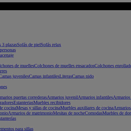
s 3 plazas
Sofás de piel
Sofás relax
apersonas
macenaje
chones de muelles
Colchones de muelles ensacados
Colchones enrollad
eres
Camas juveniles
Camas infantiles
Literas
Camas nido
ones
marios puertas correderas
Armarios juvenil
Armarios infantiles
Armarios 
radores
Estanterias
Muebles recibidores
e cocina
Mesas y sillas de cocina
Muebles auxiliares de cocina
Armarios
onio
Armarios de matrimonio
Mesitas de noche
Comodas
Muebles de dor
tanterías
entos para sillas