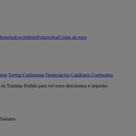
aboneras
Escobillero
Portarrollos
Cestas de ropa
rama
Tarjeta Conforama
Financiación
Catálogos Conforama
c en Tramitar Pedido para ver estos descuentos e importes
Baleares