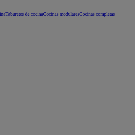
ina
Taburetes de cocina
Cocinas modulares
Cocinas completas