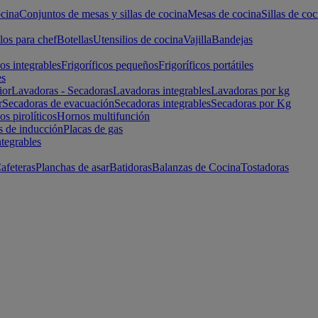
cina
Conjuntos de mesas y sillas de cocina
Mesas de cocina
Sillas de coc
los para chef
Botellas
Utensilios de cocina
Vajilla
Bandejas
cos integrables
Frigoríficos pequeños
Frigoríficos portátiles
es
ior
Lavadoras - Secadoras
Lavadoras integrables
Lavadoras por kg
r
Secadoras de evacuación
Secadoras integrables
Secadoras por Kg
s pirolíticos
Hornos multifunción
s de inducción
Placas de gas
ntegrables
afeteras
Planchas de asar
Batidoras
Balanzas de Cocina
Tostadoras