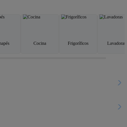
napés
Cocina
Frigoríficos
Lavadoras