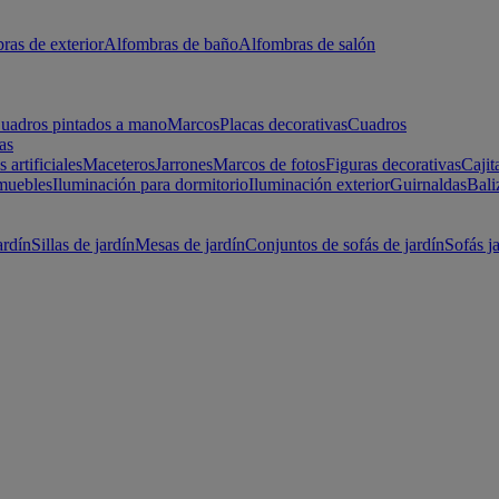
ras de exterior
Alfombras de baño
Alfombras de salón
uadros pintados a mano
Marcos
Placas decorativas
Cuadros
as
s artificiales
Maceteros
Jarrones
Marcos de fotos
Figuras decorativas
Cajit
muebles
Iluminación para dormitorio
Iluminación exterior
Guirnaldas
Bali
ardín
Sillas de jardín
Mesas de jardín
Conjuntos de sofás de jardín
Sofás j