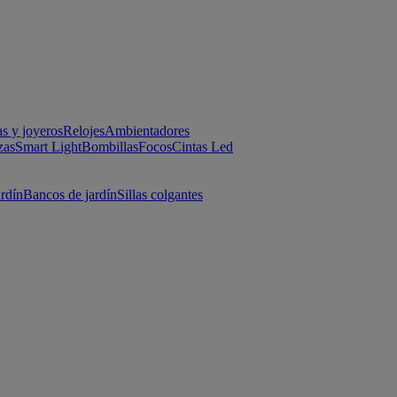
as y joyeros
Relojes
Ambientadores
zas
Smart Light
Bombillas
Focos
Cintas Led
ardín
Bancos de jardín
Sillas colgantes