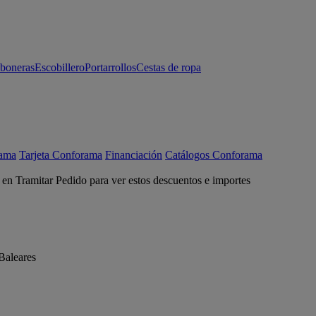
aboneras
Escobillero
Portarrollos
Cestas de ropa
rama
Tarjeta Conforama
Financiación
Catálogos Conforama
c en Tramitar Pedido para ver estos descuentos e importes
Baleares