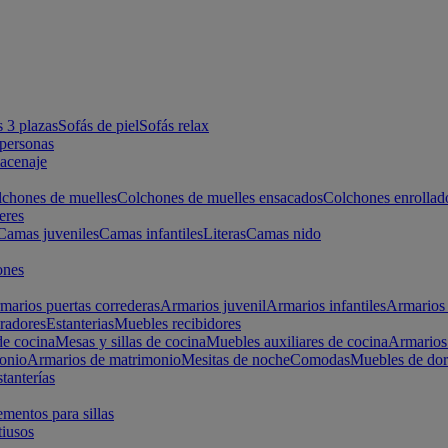
s 3 plazas
Sofás de piel
Sofás relax
apersonas
macenaje
chones de muelles
Colchones de muelles ensacados
Colchones enrollad
eres
Camas juveniles
Camas infantiles
Literas
Camas nido
ones
marios puertas correderas
Armarios juvenil
Armarios infantiles
Armarios 
radores
Estanterias
Muebles recibidores
e cocina
Mesas y sillas de cocina
Muebles auxiliares de cocina
Armarios
onio
Armarios de matrimonio
Mesitas de noche
Comodas
Muebles de dor
tanterías
entos para sillas
iusos