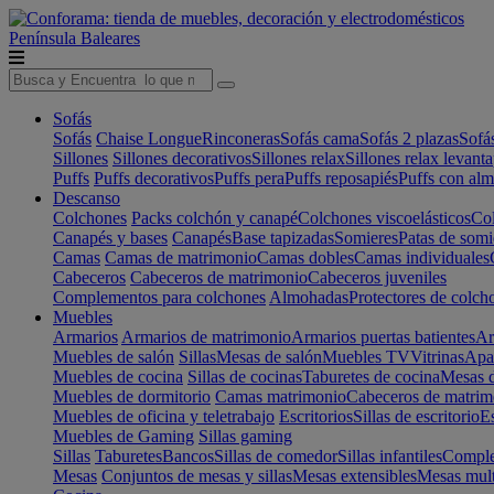
Península
Baleares
Sofás
Sofás
Chaise Longue
Rinconeras
Sofás cama
Sofás 2 plazas
Sofá
Sillones
Sillones decorativos
Sillones relax
Sillones relax levant
Puffs
Puffs decorativos
Puffs pera
Puffs reposapiés
Puffs con al
Descanso
Colchones
Packs colchón y canapé
Colchones viscoelásticos
Col
Canapés y bases
Canapés
Base tapizadas
Somieres
Patas de somi
Camas
Camas de matrimonio
Camas dobles
Camas individuales
Cabeceros
Cabeceros de matrimonio
Cabeceros juveniles
Complementos para colchones
Almohadas
Protectores de colch
Muebles
Armarios
Armarios de matrimonio
Armarios puertas batientes
Ar
Muebles de salón
Sillas
Mesas de salón
Muebles TV
Vitrinas
Apa
Muebles de cocina
Sillas de cocinas
Taburetes de cocina
Mesas d
Muebles de dormitorio
Camas matrimonio
Cabeceros de matrim
Muebles de oficina y teletrabajo
Escritorios
Sillas de escritorio
Es
Muebles de Gaming
Sillas gaming
Sillas
Taburetes
Bancos
Sillas de comedor
Sillas infantiles
Complem
Mesas
Conjuntos de mesas y sillas
Mesas extensibles
Mesas mult