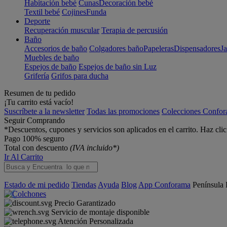
Habitación bebé
Cunas
Decoración bebé
Textil bebé
Cojines
Funda
Deporte
Recuperación muscular
Terapia de percusión
Baño
Accesorios de baño
Colgadores baño
Papeleras
Dispensadores
J
Muebles de baño
Espejos de baño
Espejos de baño sin Luz
Grifería
Grifos para ducha
Resumen de tu pedido
¡Tu carrito está vacío!
Suscríbete a la newsletter
Todas las promociones
Colecciones Confo
Seguir Comprando
*Descuentos, cupones y servicios son aplicados en el carrito. Haz cli
Pago 100% seguro
Total con descuento
(IVA incluido*)
Ir Al Carrito
Estado de mi pedido
Tiendas
Ayuda
Blog
App Conforama
Península
Precio Garantizado
Servicio de montaje disponible
Atención Personalizada