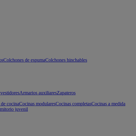
os
Colchones de espuma
Colchones hinchables
vestidores
Armarios auxiliares
Zapateros
 de cocina
Cocinas modulares
Cocinas completas
Cocinas a medida
mitorio juvenil