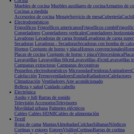
Cocina
Muebles de cocina
Muebles auxiliares de cocina
Armarios de co
Cocinas a medida
Accesorios de cocina
Menaje
Servicio de mesa
Cubertería
Cuchil
Electrodomésticos
Frigoríficos
Frigoríficos americanos
Frigoríficos combi
Frigorífi
Congeladores
Congeladores verticales
Congeladores horizontal
Lavadoras
Lavadoras de carga frontal
Lavadoras de carga super
Secadoras
Lavadoras - Secadoras
Secadoras con bomba de calo
Hornos
Conjunto de horno y placa
Hornos convencionales
Horno
Placas de cocina
Conjunto de horno y placa
Vitrocerámica
Placa
Lavavajillas
Lavavajillas 60cm
Lavavajillas 45cm
Lavavajillas i
Campanas extractoras
Campanas decorativas
Pequeños electrodomésticos
Microondas
Freidoras
Aspiradores
C
Calefacción
Termoventiladores
Estufas
Radiadores
Calefactores
Climatización
Ventiladores
Aire acondicionado
Belleza y salud
Cuidado cabello
Electrónica
Audio y hifi
Barras de sonido
Televisión
Accesorios
Televisores
Movilidad urbana
Patinetes eléctricos
Cables
Cables HDMI
Cables de alimentación
Textil
Ropa de cama
Mantas
Almohadas
Colchas
Sábanas
Nórdicos
Cortinas y estores
Estores
Visillos
Cortinas
Barras de cortina