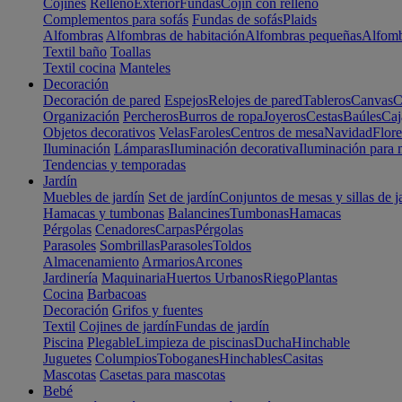
Cojines
Relleno
Exterior
Fundas
Cojín con relleno
Complementos para sofás
Fundas de sofás
Plaids
Alfombras
Alfombras de habitación
Alfombras pequeñas
Alfomb
Textil baño
Toallas
Textil cocina
Manteles
Decoración
Decoración de pared
Espejos
Relojes de pared
Tableros
Canvas
C
Organización
Percheros
Burros de ropa
Joyeros
Cestas
Baúles
Caj
Objetos decorativos
Velas
Faroles
Centros de mesa
Navidad
Flore
Iluminación
Lámparas
Iluminación decorativa
Iluminación para 
Tendencias y temporadas
Jardín
Muebles de jardín
Set de jardín
Conjuntos de mesas y sillas de j
Hamacas y tumbonas
Balancines
Tumbonas
Hamacas
Pérgolas
Cenadores
Carpas
Pérgolas
Parasoles
Sombrillas
Parasoles
Toldos
Almacenamiento
Armarios
Arcones
Jardinería
Maquinaria
Huertos Urbanos
Riego
Plantas
Cocina
Barbacoas
Decoración
Grifos y fuentes
Textil
Cojines de jardín
Fundas de jardín
Piscina
Plegable
Limpieza de piscinas
Ducha
Hinchable
Juguetes
Columpios
Toboganes
Hinchables
Casitas
Mascotas
Casetas para mascotas
Bebé