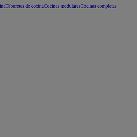
ina
Taburetes de cocina
Cocinas modulares
Cocinas completas