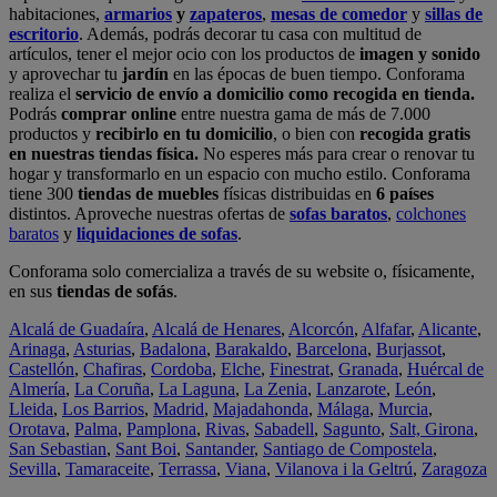
habitaciones,
armarios
y
zapateros
,
mesas de comedor
y
sillas de
escritorio
. Además, podrás decorar tu casa con multitud de
artículos, tener el mejor ocio con los productos de
imagen y sonido
y aprovechar tu
jardín
en las épocas de buen tiempo. Conforama
realiza el
servicio de envío a domicilio como recogida en tienda.
Podrás
comprar online
entre nuestra gama de más de 7.000
productos y
recibirlo en tu domicilio
, o bien con
recogida gratis
en nuestras tiendas física.
No esperes más para crear o renovar tu
hogar y transformarlo en un espacio con mucho estilo. Conforama
tiene 300
tiendas de muebles
físicas distribuidas en
6 países
distintos. Aproveche nuestras ofertas de
sofas baratos
,
colchones
baratos
y
liquidaciones de sofas
.
Conforama solo comercializa a través de su website o, físicamente,
en sus
tiendas de sofás
.
Alcalá de Guadaíra
,
Alcalá de Henares
,
Alcorcón
,
Alfafar
,
Alicante
,
Arinaga
,
Asturias
,
Badalona
,
Barakaldo
,
Barcelona
,
Burjassot
,
Castellón
,
Chafiras
,
Cordoba
,
Elche
,
Finestrat
,
Granada
,
Huércal de
Almería
,
La Coruña
,
La Laguna
,
La Zenia
,
Lanzarote
,
León
,
Lleida
,
Los Barrios
,
Madrid
,
Majadahonda
,
Málaga
,
Murcia
,
Orotava
,
Palma
,
Pamplona
,
Rivas
,
Sabadell
,
Sagunto
,
Salt, Girona
,
San Sebastian
,
Sant Boi
,
Santander
,
Santiago de Compostela
,
Sevilla
,
Tamaraceite
,
Terrassa
,
Viana
,
Vilanova i la Geltrú
,
Zaragoza