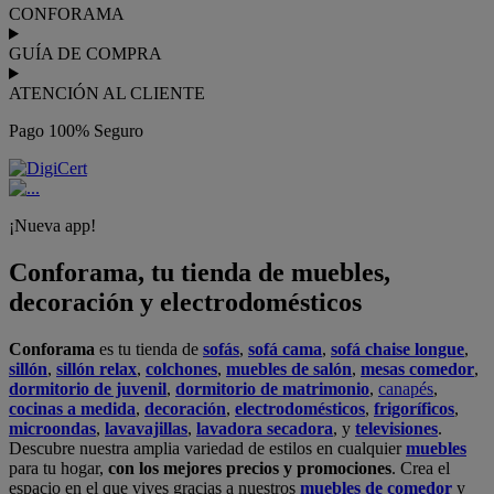
CONFORAMA
GUÍA DE COMPRA
ATENCIÓN AL CLIENTE
Pago 100% Seguro
¡Nueva app!
Conforama, tu tienda de muebles,
decoración y electrodomésticos
Conforama
es tu tienda de
sofás
,
sofá cama
,
sofá chaise longue
,
sillón
,
sillón relax
,
colchones
,
muebles de salón
,
mesas comedor
,
dormitorio de juvenil
,
dormitorio de matrimonio
,
canapés
,
cocinas a medida
,
decoración
,
electrodomésticos
,
frigoríficos
,
microondas
,
lavavajillas
,
lavadora secadora
, y
televisiones
.
Descubre nuestra amplia variedad de estilos en cualquier
muebles
para tu hogar,
con los mejores precios y promociones
. Crea el
espacio en el que vives gracias a nuestros
muebles de comedor
y