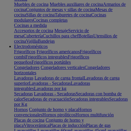
Muebles de cocina
Muebles auxiliares de cocina
Armarios de
cocina
Conjuntos de mesas y sillas de cocina
Mesas de
cocina
Sillas de cocina
Taburetes de cocina
Cocinas
modulares
Cocinas completas
Cocinas a medida
Accesorios de cocina
Menaje
Servicio de
mesa
Cubertería
Cuchillos para chef
Botellas
Utensilios de
cocina
Vajilla
Bandejas
Electrodomésticos
Frigoríficos
Frigoríficos americanos
Frigoríficos
combi
Frigoríficos integrables
Frigoríficos
pequeños
Frigoríficos portátiles
Congeladores
Congeladores verticales
Congeladores
horizontales
Lavadoras
Lavadoras de carga frontal
Lavadoras de carga
superior
Lavadoras - Secadoras
Lavadoras
integrables
Lavadoras por kg
Secadoras
Lavadoras - Secadoras
Secadoras con bomba de
calor
Secadoras de evacuación
Secadoras integrables
Secadoras
por Kg
Hornos
Conjunto de horno y placa
Hornos
convencionales
Hornos pirolíticos
Hornos multifunción
Placas de cocina
Conjunto de horno y
placa
Vitrocerámica
Placas de inducción
Placas de gas
Lavavajillas
Lavavajillas 60cm
Lavavajillas 45cm
Lavavajillas