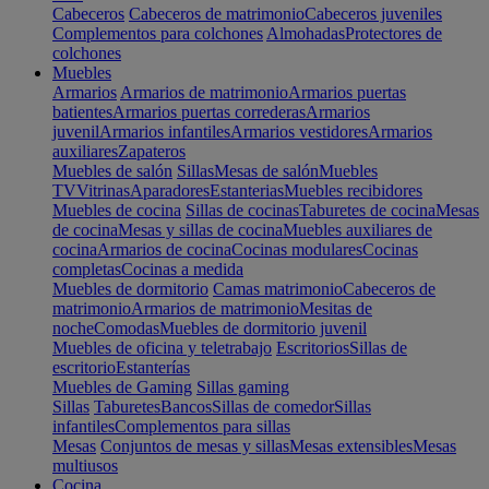
Cabeceros
Cabeceros de matrimonio
Cabeceros juveniles
Complementos para colchones
Almohadas
Protectores de
colchones
Muebles
Armarios
Armarios de matrimonio
Armarios puertas
batientes
Armarios puertas correderas
Armarios
juvenil
Armarios infantiles
Armarios vestidores
Armarios
auxiliares
Zapateros
Muebles de salón
Sillas
Mesas de salón
Muebles
TV
Vitrinas
Aparadores
Estanterias
Muebles recibidores
Muebles de cocina
Sillas de cocinas
Taburetes de cocina
Mesas
de cocina
Mesas y sillas de cocina
Muebles auxiliares de
cocina
Armarios de cocina
Cocinas modulares
Cocinas
completas
Cocinas a medida
Muebles de dormitorio
Camas matrimonio
Cabeceros de
matrimonio
Armarios de matrimonio
Mesitas de
noche
Comodas
Muebles de dormitorio juvenil
Muebles de oficina y teletrabajo
Escritorios
Sillas de
escritorio
Estanterías
Muebles de Gaming
Sillas gaming
Sillas
Taburetes
Bancos
Sillas de comedor
Sillas
infantiles
Complementos para sillas
Mesas
Conjuntos de mesas y sillas
Mesas extensibles
Mesas
multiusos
Cocina