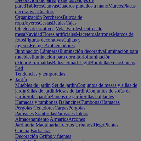
Decoración de pared
Espejos
Relojes de
pared
Tableros
Canvas
Cuadros pintados a mano
Marcos
Placas
decorativas
Cuadros
Organización
Percheros
Burros de
ropa
Joyeros
Cestas
Baúles
Cajas
Objetos decorativos
Velas
Faroles
Centros de
mesa
Navidad
Flores artificiales
Maceteros
Jarrones
Marcos de
fotos
Figuras decorativas
Cajitas y
joyeros
Relojes
Ambientadores
Iluminación
Lámparas
Iluminación decorativa
Iluminación para
muebles
Iluminación para dormitorio
Iluminación
exterior
Guirnaldas
Balizas
Smart Light
Bombillas
Focos
Cintas
Led
Tendencias y temporadas
Jardín
Muebles de jardín
Set de jardín
Conjuntos de mesas y sillas de
jardín
Sillas de jardín
Mesas de jardín
Conjuntos de sofás de
jardín
Sofás jardín
Bancos de jardín
Sillas colgantes
Hamacas y tumbonas
Balancines
Tumbonas
Hamacas
Pérgolas
Cenadores
Carpas
Pérgolas
Parasoles
Sombrillas
Parasoles
Toldos
Almacenamiento
Armarios
Arcones
Jardinería
Maquinaria
Huertos Urbanos
Riego
Plantas
Cocina
Barbacoas
Decoración
Grifos y fuentes