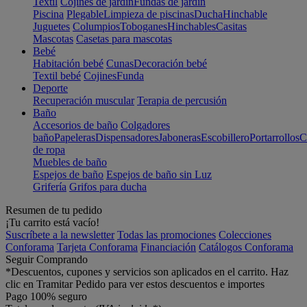
Textil
Cojines de jardín
Fundas de jardín
Piscina
Plegable
Limpieza de piscinas
Ducha
Hinchable
Juguetes
Columpios
Toboganes
Hinchables
Casitas
Mascotas
Casetas para mascotas
Bebé
Habitación bebé
Cunas
Decoración bebé
Textil bebé
Cojines
Funda
Deporte
Recuperación muscular
Terapia de percusión
Baño
Accesorios de baño
Colgadores
baño
Papeleras
Dispensadores
Jaboneras
Escobillero
Portarrollos
C
de ropa
Muebles de baño
Espejos de baño
Espejos de baño sin Luz
Grifería
Grifos para ducha
Resumen de tu pedido
¡Tu carrito está vacío!
Suscríbete a la newsletter
Todas las promociones
Colecciones
Conforama
Tarjeta Conforama
Financiación
Catálogos Conforama
Seguir Comprando
*Descuentos, cupones y servicios son aplicados en el carrito. Haz
clic en Tramitar Pedido para ver estos descuentos e importes
Pago 100% seguro