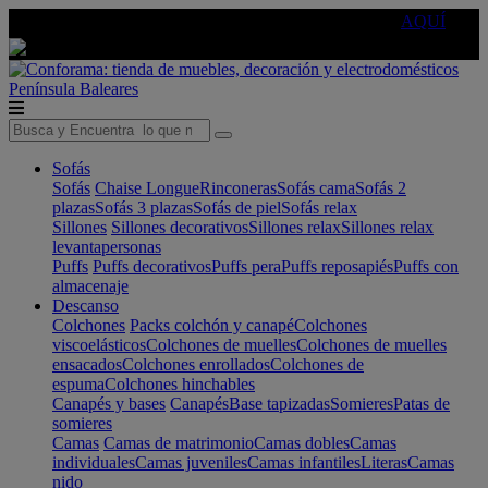
🔵Cambia tu electro con
-10% EXTRA
de descuento ☑️
AQUÍ
Península
Baleares
Sofás
Sofás
Chaise Longue
Rinconeras
Sofás cama
Sofás 2
plazas
Sofás 3 plazas
Sofás de piel
Sofás relax
Sillones
Sillones decorativos
Sillones relax
Sillones relax
levantapersonas
Puffs
Puffs decorativos
Puffs pera
Puffs reposapiés
Puffs con
almacenaje
Descanso
Colchones
Packs colchón y canapé
Colchones
viscoelásticos
Colchones de muelles
Colchones de muelles
ensacados
Colchones enrollados
Colchones de
espuma
Colchones hinchables
Canapés y bases
Canapés
Base tapizadas
Somieres
Patas de
somieres
Camas
Camas de matrimonio
Camas dobles
Camas
individuales
Camas juveniles
Camas infantiles
Literas
Camas
nido