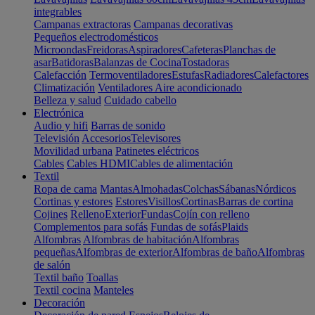
integrables
Campanas extractoras
Campanas decorativas
Pequeños electrodomésticos
Microondas
Freidoras
Aspiradores
Cafeteras
Planchas de
asar
Batidoras
Balanzas de Cocina
Tostadoras
Calefacción
Termoventiladores
Estufas
Radiadores
Calefactores
Climatización
Ventiladores
Aire acondicionado
Belleza y salud
Cuidado cabello
Electrónica
Audio y hifi
Barras de sonido
Televisión
Accesorios
Televisores
Movilidad urbana
Patinetes eléctricos
Cables
Cables HDMI
Cables de alimentación
Textil
Ropa de cama
Mantas
Almohadas
Colchas
Sábanas
Nórdicos
Cortinas y estores
Estores
Visillos
Cortinas
Barras de cortina
Cojines
Relleno
Exterior
Fundas
Cojín con relleno
Complementos para sofás
Fundas de sofás
Plaids
Alfombras
Alfombras de habitación
Alfombras
pequeñas
Alfombras de exterior
Alfombras de baño
Alfombras
de salón
Textil baño
Toallas
Textil cocina
Manteles
Decoración