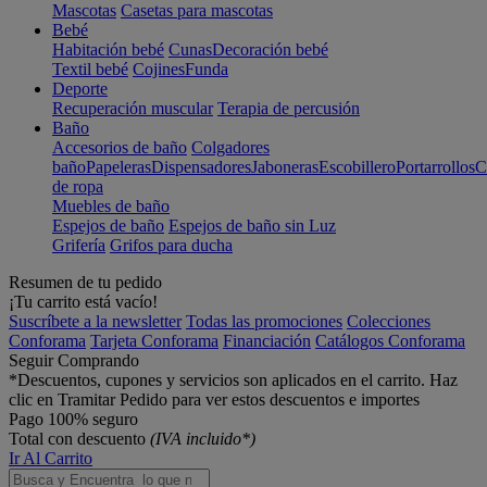
Mascotas
Casetas para mascotas
Bebé
Habitación bebé
Cunas
Decoración bebé
Textil bebé
Cojines
Funda
Deporte
Recuperación muscular
Terapia de percusión
Baño
Accesorios de baño
Colgadores
baño
Papeleras
Dispensadores
Jaboneras
Escobillero
Portarrollos
C
de ropa
Muebles de baño
Espejos de baño
Espejos de baño sin Luz
Grifería
Grifos para ducha
Resumen de tu pedido
¡Tu carrito está vacío!
Suscríbete a la newsletter
Todas las promociones
Colecciones
Conforama
Tarjeta Conforama
Financiación
Catálogos Conforama
Seguir Comprando
*Descuentos, cupones y servicios son aplicados en el carrito. Haz
clic en Tramitar Pedido para ver estos descuentos e importes
Pago 100% seguro
Total con descuento
(IVA incluido*)
Ir Al Carrito