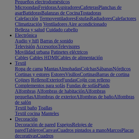
Pequeños electrodomésticos
Microondas
Freidoras
Aspiradores
Cafeteras
Planchas de
asar
Batidoras
Balanzas de Cocina
Tostadoras
Calefacción
Termoventiladores
Estufas
Radiadores
Calefactores
Climatización
Ventiladores
Aire acondicionado
Belleza y salud
Cuidado cabello
Electrónica
Audio y hifi
Barras de sonido
Televisión
Accesorios
Televisores
Movilidad urbana
Patinetes eléctricos
Cables
Cables HDMI
Cables de alimentación
Textil
Ropa de cama
Mantas
Almohadas
Colchas
Sábanas
Nórdicos
Cortinas y estores
Estores
Visillos
Cortinas
Barras de cortina
Cojines
Relleno
Exterior
Fundas
Cojín con relleno
Complementos para sofás
Fundas de sofás
Plaids
Alfombras
Alfombras de habitación
Alfombras
pequeñas
Alfombras de exterior
Alfombras de baño
Alfombras
de salón
Textil baño
Toallas
Textil cocina
Manteles
Decoración
Decoración de pared
Espejos
Relojes de
pared
Tableros
Canvas
Cuadros pintados a mano
Marcos
Placas
decorativas
Cuadros