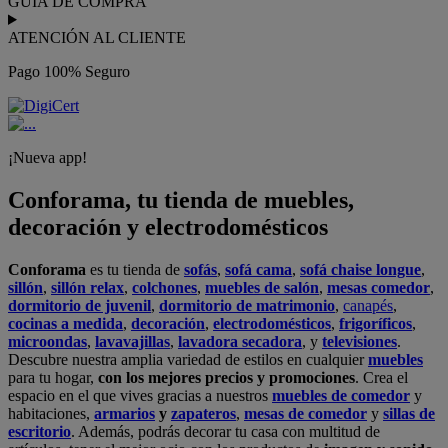
GUÍA DE COMPRA
ATENCIÓN AL CLIENTE
Pago 100% Seguro
¡Nueva app!
Conforama, tu tienda de muebles,
decoración y electrodomésticos
Conforama
es tu tienda de
sofás
,
sofá cama
,
sofá chaise longue
,
sillón
,
sillón relax
,
colchones
,
muebles de salón
,
mesas comedor
,
dormitorio de juvenil
,
dormitorio de matrimonio
,
canapés
,
cocinas a medida
,
decoración
,
electrodomésticos
,
frigoríficos
,
microondas
,
lavavajillas
,
lavadora secadora
, y
televisiones
.
Descubre nuestra amplia variedad de estilos en cualquier
muebles
para tu hogar,
con los mejores precios y promociones
. Crea el
espacio en el que vives gracias a nuestros
muebles de comedor
y
habitaciones,
armarios
y
zapateros
,
mesas de comedor
y
sillas de
escritorio
. Además, podrás decorar tu casa con multitud de