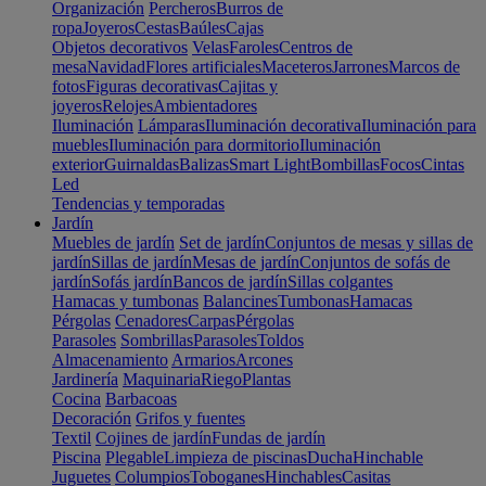
Organización
Percheros
Burros de
ropa
Joyeros
Cestas
Baúles
Cajas
Objetos decorativos
Velas
Faroles
Centros de
mesa
Navidad
Flores artificiales
Maceteros
Jarrones
Marcos de
fotos
Figuras decorativas
Cajitas y
joyeros
Relojes
Ambientadores
Iluminación
Lámparas
Iluminación decorativa
Iluminación para
muebles
Iluminación para dormitorio
Iluminación
exterior
Guirnaldas
Balizas
Smart Light
Bombillas
Focos
Cintas
Led
Tendencias y temporadas
Jardín
Muebles de jardín
Set de jardín
Conjuntos de mesas y sillas de
jardín
Sillas de jardín
Mesas de jardín
Conjuntos de sofás de
jardín
Sofás jardín
Bancos de jardín
Sillas colgantes
Hamacas y tumbonas
Balancines
Tumbonas
Hamacas
Pérgolas
Cenadores
Carpas
Pérgolas
Parasoles
Sombrillas
Parasoles
Toldos
Almacenamiento
Armarios
Arcones
Jardinería
Maquinaria
Riego
Plantas
Cocina
Barbacoas
Decoración
Grifos y fuentes
Textil
Cojines de jardín
Fundas de jardín
Piscina
Plegable
Limpieza de piscinas
Ducha
Hinchable
Juguetes
Columpios
Toboganes
Hinchables
Casitas