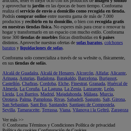
artículos, tener el mejor ocio con los productos de
imagen y sonido
y aprovechar tu
jardín
en las épocas de buen tiempo. Conforama
realiza el
servicio de envío a domicilio como recogida en tienda.
Podrás
comprar online
entre nuestra gama de más de 7.000
productos y
recibirlo en tu domicilio
, o bien con
recogida gratis
en nuestras tiendas física.
No esperes más para crear o renovar tu
hogar y transformarlo en un espacio con mucho estilo. Conforama
tiene 300
tiendas de muebles
físicas distribuidas en
6 países
distintos. Aproveche nuestras ofertas de
sofas baratos
,
colchones
baratos
y
liquidaciones de sofas
.
Conforama solo comercializa a través de su website o, físicamente,
en sus
tiendas de sofás
.
Alcalá de Guadaíra
,
Alcalá de Henares
,
Alcorcón
,
Alfafar
,
Alicante
,
Arinaga
,
Asturias
,
Badalona
,
Barakaldo
,
Barcelona
,
Burjassot
,
Castellón
,
Chafiras
,
Cordoba
,
Elche
,
Finestrat
,
Granada
,
Huércal de
Almería
,
La Coruña
,
La Laguna
,
La Zenia
,
Lanzarote
,
León
,
Lleida
,
Los Barrios
,
Madrid
,
Majadahonda
,
Málaga
,
Murcia
,
Orotava
,
Palma
,
Pamplona
,
Rivas
,
Sabadell
,
Sagunto
,
Salt, Girona
,
San Sebastian
,
Sant Boi
,
Santander
,
Santiago de Compostela
,
Sevilla
,
Tamaraceite
,
Terrassa
,
Viana
,
Vilanova i la Geltrú
,
Zaragoza
Ver más >>
© Conforama
Términos y Condiciones
Política de privacidad
Política de cookies
Configuración de Cookies