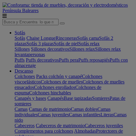
Península
Baleares
Sofás
Sofás
Chaise Longue
Rinconeras
Sofás cama
Sofás 2
plazas
Sofás 3 plazas
Sofás de piel
Sofás relax
Sillones
Sillones decorativos
Sillones relax
Sillones relax
levantapersonas
Puffs
Puffs decorativos
Puffs pera
Puffs reposapiés
Puffs con
almacenaje
Descanso
Colchones
Packs colchón y canapé
Colchones
viscoelásticos
Colchones de muelles
Colchones de muelles
ensacados
Colchones enrollados
Colchones de
espuma
Colchones hinchables
Canapés y bases
Canapés
Base tapizadas
Somieres
Patas de
somieres
Camas
Camas de matrimonio
Camas dobles
Camas
individuales
Camas juveniles
Camas infantiles
Literas
Camas
nido
Cabeceros
Cabeceros de matrimonio
Cabeceros juveniles
Complementos para colchones
Almohadas
Protectores de