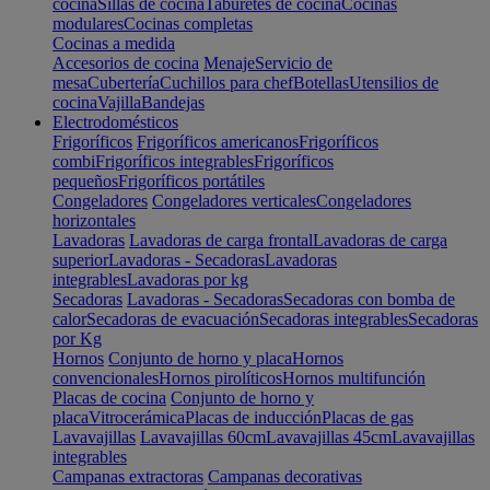
cocina
Sillas de cocina
Taburetes de cocina
Cocinas
modulares
Cocinas completas
Cocinas a medida
Accesorios de cocina
Menaje
Servicio de
mesa
Cubertería
Cuchillos para chef
Botellas
Utensilios de
cocina
Vajilla
Bandejas
Electrodomésticos
Frigoríficos
Frigoríficos americanos
Frigoríficos
combi
Frigoríficos integrables
Frigoríficos
pequeños
Frigoríficos portátiles
Congeladores
Congeladores verticales
Congeladores
horizontales
Lavadoras
Lavadoras de carga frontal
Lavadoras de carga
superior
Lavadoras - Secadoras
Lavadoras
integrables
Lavadoras por kg
Secadoras
Lavadoras - Secadoras
Secadoras con bomba de
calor
Secadoras de evacuación
Secadoras integrables
Secadoras
por Kg
Hornos
Conjunto de horno y placa
Hornos
convencionales
Hornos pirolíticos
Hornos multifunción
Placas de cocina
Conjunto de horno y
placa
Vitrocerámica
Placas de inducción
Placas de gas
Lavavajillas
Lavavajillas 60cm
Lavavajillas 45cm
Lavavajillas
integrables
Campanas extractoras
Campanas decorativas