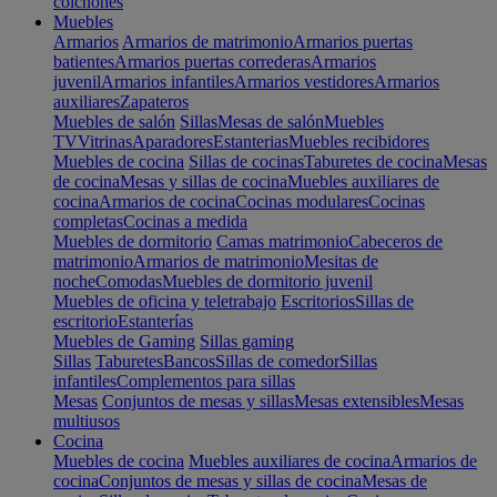
colchones
Muebles
Armarios
Armarios de matrimonio
Armarios puertas
batientes
Armarios puertas correderas
Armarios
juvenil
Armarios infantiles
Armarios vestidores
Armarios
auxiliares
Zapateros
Muebles de salón
Sillas
Mesas de salón
Muebles
TV
Vitrinas
Aparadores
Estanterias
Muebles recibidores
Muebles de cocina
Sillas de cocinas
Taburetes de cocina
Mesas
de cocina
Mesas y sillas de cocina
Muebles auxiliares de
cocina
Armarios de cocina
Cocinas modulares
Cocinas
completas
Cocinas a medida
Muebles de dormitorio
Camas matrimonio
Cabeceros de
matrimonio
Armarios de matrimonio
Mesitas de
noche
Comodas
Muebles de dormitorio juvenil
Muebles de oficina y teletrabajo
Escritorios
Sillas de
escritorio
Estanterías
Muebles de Gaming
Sillas gaming
Sillas
Taburetes
Bancos
Sillas de comedor
Sillas
infantiles
Complementos para sillas
Mesas
Conjuntos de mesas y sillas
Mesas extensibles
Mesas
multiusos
Cocina
Muebles de cocina
Muebles auxiliares de cocina
Armarios de
cocina
Conjuntos de mesas y sillas de cocina
Mesas de