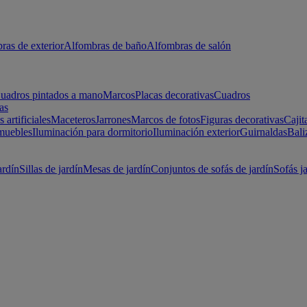
ras de exterior
Alfombras de baño
Alfombras de salón
uadros pintados a mano
Marcos
Placas decorativas
Cuadros
as
s artificiales
Maceteros
Jarrones
Marcos de fotos
Figuras decorativas
Cajit
muebles
Iluminación para dormitorio
Iluminación exterior
Guirnaldas
Bali
ardín
Sillas de jardín
Mesas de jardín
Conjuntos de sofás de jardín
Sofás j