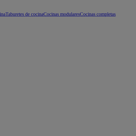
ina
Taburetes de cocina
Cocinas modulares
Cocinas completas