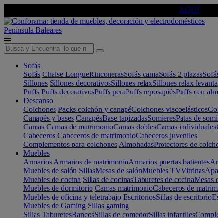
🔵Cambia tu electro con
-10% EXTRA
de descuento ☑️
AQUÍ
Península
Baleares
Sofás
Sofás
Chaise Longue
Rinconeras
Sofás cama
Sofás 2 plazas
Sofá
Sillones
Sillones decorativos
Sillones relax
Sillones relax levant
Puffs
Puffs decorativos
Puffs pera
Puffs reposapiés
Puffs con al
Descanso
Colchones
Packs colchón y canapé
Colchones viscoelásticos
Col
Canapés y bases
Canapés
Base tapizadas
Somieres
Patas de somi
Camas
Camas de matrimonio
Camas dobles
Camas individuales
Cabeceros
Cabeceros de matrimonio
Cabeceros juveniles
Complementos para colchones
Almohadas
Protectores de colch
Muebles
Armarios
Armarios de matrimonio
Armarios puertas batientes
Ar
Muebles de salón
Sillas
Mesas de salón
Muebles TV
Vitrinas
Apa
Muebles de cocina
Sillas de cocinas
Taburetes de cocina
Mesas d
Muebles de dormitorio
Camas matrimonio
Cabeceros de matrim
Muebles de oficina y teletrabajo
Escritorios
Sillas de escritorio
Es
Muebles de Gaming
Sillas gaming
Sillas
Taburetes
Bancos
Sillas de comedor
Sillas infantiles
Complem