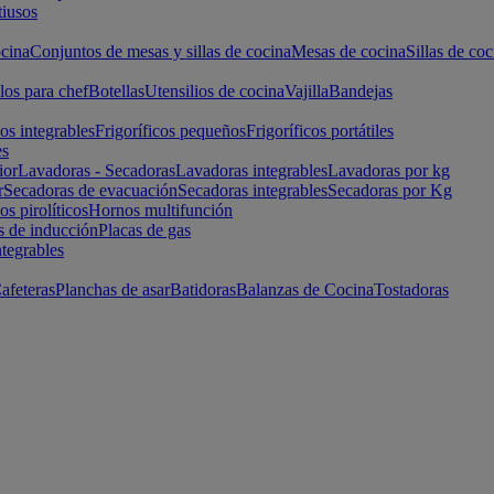
iusos
cina
Conjuntos de mesas y sillas de cocina
Mesas de cocina
Sillas de coc
los para chef
Botellas
Utensilios de cocina
Vajilla
Bandejas
cos integrables
Frigoríficos pequeños
Frigoríficos portátiles
es
ior
Lavadoras - Secadoras
Lavadoras integrables
Lavadoras por kg
r
Secadoras de evacuación
Secadoras integrables
Secadoras por Kg
s pirolíticos
Hornos multifunción
s de inducción
Placas de gas
ntegrables
afeteras
Planchas de asar
Batidoras
Balanzas de Cocina
Tostadoras