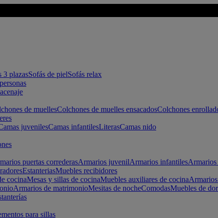
s 3 plazas
Sofás de piel
Sofás relax
apersonas
macenaje
chones de muelles
Colchones de muelles ensacados
Colchones enrollad
eres
Camas juveniles
Camas infantiles
Literas
Camas nido
ones
marios puertas correderas
Armarios juvenil
Armarios infantiles
Armarios 
radores
Estanterias
Muebles recibidores
e cocina
Mesas y sillas de cocina
Muebles auxiliares de cocina
Armarios
onio
Armarios de matrimonio
Mesitas de noche
Comodas
Muebles de dor
tanterías
entos para sillas