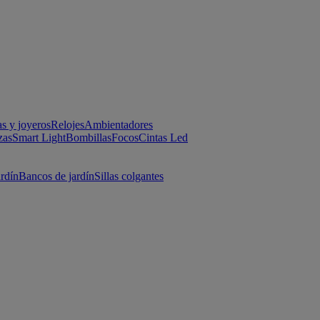
as y joyeros
Relojes
Ambientadores
zas
Smart Light
Bombillas
Focos
Cintas Led
ardín
Bancos de jardín
Sillas colgantes