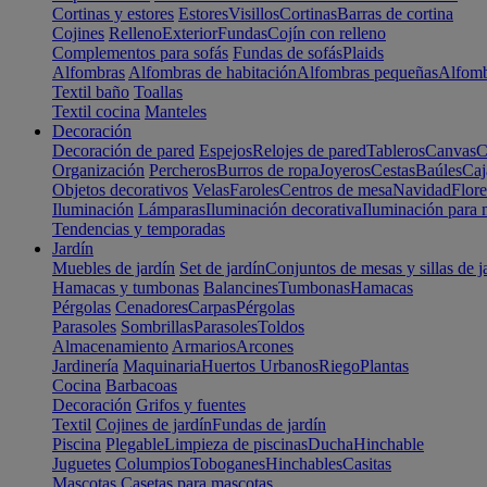
Cortinas y estores
Estores
Visillos
Cortinas
Barras de cortina
Cojines
Relleno
Exterior
Fundas
Cojín con relleno
Complementos para sofás
Fundas de sofás
Plaids
Alfombras
Alfombras de habitación
Alfombras pequeñas
Alfomb
Textil baño
Toallas
Textil cocina
Manteles
Decoración
Decoración de pared
Espejos
Relojes de pared
Tableros
Canvas
C
Organización
Percheros
Burros de ropa
Joyeros
Cestas
Baúles
Caj
Objetos decorativos
Velas
Faroles
Centros de mesa
Navidad
Flore
Iluminación
Lámparas
Iluminación decorativa
Iluminación para 
Tendencias y temporadas
Jardín
Muebles de jardín
Set de jardín
Conjuntos de mesas y sillas de j
Hamacas y tumbonas
Balancines
Tumbonas
Hamacas
Pérgolas
Cenadores
Carpas
Pérgolas
Parasoles
Sombrillas
Parasoles
Toldos
Almacenamiento
Armarios
Arcones
Jardinería
Maquinaria
Huertos Urbanos
Riego
Plantas
Cocina
Barbacoas
Decoración
Grifos y fuentes
Textil
Cojines de jardín
Fundas de jardín
Piscina
Plegable
Limpieza de piscinas
Ducha
Hinchable
Juguetes
Columpios
Toboganes
Hinchables
Casitas
Mascotas
Casetas para mascotas