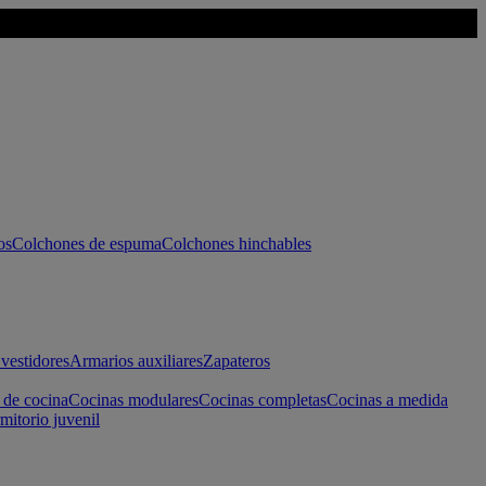
os
Colchones de espuma
Colchones hinchables
vestidores
Armarios auxiliares
Zapateros
 de cocina
Cocinas modulares
Cocinas completas
Cocinas a medida
mitorio juvenil