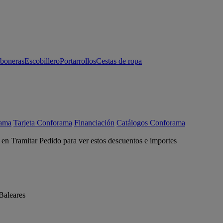
aboneras
Escobillero
Portarrollos
Cestas de ropa
rama
Tarjeta Conforama
Financiación
Catálogos Conforama
c en Tramitar Pedido para ver estos descuentos e importes
Baleares