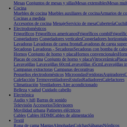
Mesas
Conjuntos de mesas y sillas
Mesas extensibles
Mesas mult
Cocina
Muebles de cocina
Muebles auxiliares de cocina
Armarios de co
Cocinas a medida
Accesorios de cocina
Menaje
Servicio de mesa
Cubertería
Cuchil
Electrodomésticos
Frigoríficos
Frigoríficos americanos
Frigoríficos combi
Frigorífi
Congeladores
Congeladores verticales
Congeladores horizontal
Lavadoras
Lavadoras de carga frontal
Lavadoras de carga super
Secadoras
Lavadoras - Secadoras
Secadoras con bomba de calo
Hornos
Conjunto de horno y placa
Hornos convencionales
Horno
Placas de cocina
Conjunto de horno y placa
Vitrocerámica
Placa
Lavavajillas
Lavavajillas 60cm
Lavavajillas 45cm
Lavavajillas i
Campanas extractoras
Campanas decorativas
Pequeños electrodomésticos
Microondas
Freidoras
Aspiradores
C
Calefacción
Termoventiladores
Estufas
Radiadores
Calefactores
Climatización
Ventiladores
Aire acondicionado
Belleza y salud
Cuidado cabello
Electrónica
Audio y hifi
Barras de sonido
Televisión
Accesorios
Televisores
Movilidad urbana
Patinetes eléctricos
Cables
Cables HDMI
Cables de alimentación
Textil
Ropa de cama
Mantas
Almohadas
Colchas
Sábanas
Nórdicos