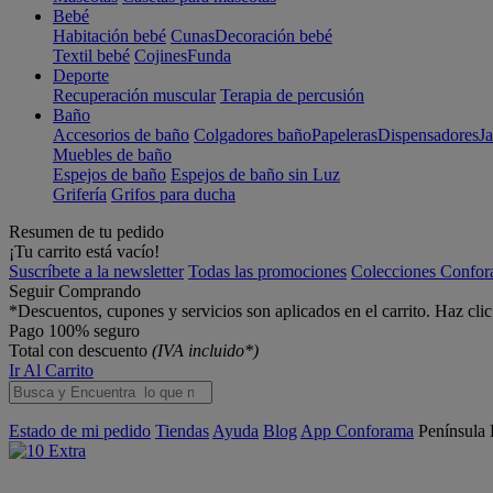
Bebé
Habitación bebé
Cunas
Decoración bebé
Textil bebé
Cojines
Funda
Deporte
Recuperación muscular
Terapia de percusión
Baño
Accesorios de baño
Colgadores baño
Papeleras
Dispensadores
J
Muebles de baño
Espejos de baño
Espejos de baño sin Luz
Grifería
Grifos para ducha
Resumen de tu pedido
¡Tu carrito está vacío!
Suscríbete a la newsletter
Todas las promociones
Colecciones Confo
Seguir Comprando
*Descuentos, cupones y servicios son aplicados en el carrito. Haz cli
Pago 100% seguro
Total con descuento
(IVA incluido*)
Ir Al Carrito
Estado de mi pedido
Tiendas
Ayuda
Blog
App Conforama
Península