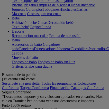
Textil
Cojines de jardín
Fundas de jardín
Piscina
Plegable
Limpieza de piscinas
Ducha
Hinchable
Juguetes
Columpios
Toboganes
Hinchables
Casitas
Mascotas
Casetas para mascotas
Bebé
Habitación bebé
Cunas
Decoración bebé
Textil bebé
Cojines
Funda
Deporte
Recuperación muscular
Terapia de percusión
Baño
Accesorios de baño
Colgadores
baño
Papeleras
Dispensadores
Jaboneras
Escobillero
Portarrollos
C
de ropa
Muebles de baño
Espejos de baño
Espejos de baño sin Luz
Grifería
Grifos para ducha
Resumen de tu pedido
¡Tu carrito está vacío!
Suscríbete a la newsletter
Todas las promociones
Colecciones
Conforama
Tarjeta Conforama
Financiación
Catálogos Conforama
Seguir Comprando
*Descuentos, cupones y servicios son aplicados en el carrito. Haz
clic en Tramitar Pedido para ver estos descuentos e importes
Pago 100% seguro