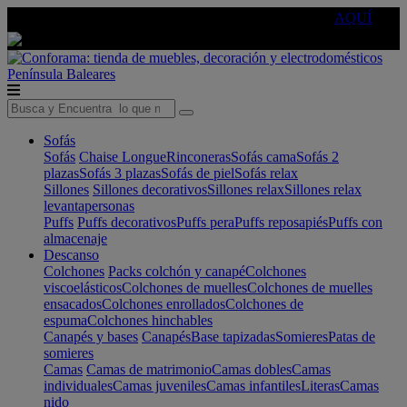
🔵Cambia tu electro con
-10% EXTRA
de descuento ☑️
AQUÍ
Península
Baleares
Sofás
Sofás
Chaise Longue
Rinconeras
Sofás cama
Sofás 2
plazas
Sofás 3 plazas
Sofás de piel
Sofás relax
Sillones
Sillones decorativos
Sillones relax
Sillones relax
levantapersonas
Puffs
Puffs decorativos
Puffs pera
Puffs reposapiés
Puffs con
almacenaje
Descanso
Colchones
Packs colchón y canapé
Colchones
viscoelásticos
Colchones de muelles
Colchones de muelles
ensacados
Colchones enrollados
Colchones de
espuma
Colchones hinchables
Canapés y bases
Canapés
Base tapizadas
Somieres
Patas de
somieres
Camas
Camas de matrimonio
Camas dobles
Camas
individuales
Camas juveniles
Camas infantiles
Literas
Camas
nido