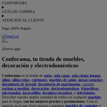
CONFORAMA
GUÍA DE COMPRA
ATENCIÓN AL CLIENTE
Pago 100% Seguro
¡Nueva app!
Conforama, tu tienda de muebles,
decoración y electrodomésticos
Conforama
es tu tienda de
sofás
,
sofá cama
,
sofá chaise longue
,
sillón
,
sillón relax
,
colchones
,
muebles de salón
,
mesas comedor
,
dormitorio de juvenil
,
dormitorio de matrimonio
,
canapés
,
cocinas a medida
,
decoración
,
electrodomésticos
,
frigoríficos
,
microondas
,
lavavajillas
,
lavadora secadora
, y
televisiones
.
Descubre nuestra amplia variedad de estilos en cualquier
muebles
para tu hogar,
con los mejores precios y promociones
. Crea el
espacio en el que vives gracias a nuestros
muebles de comedor
y