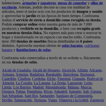
habitaciones,
armarios
y
zapateros
,
mesas de comedor
y
sillas de
escritorio
. Además, podrás decorar tu casa con multitud de
artículos, tener el mejor ocio con los productos de
imagen y sonido
y aprovechar tu
jardín
en las épocas de buen tiempo. Conforama
realiza el
servicio de envío a domicilio como recogida en tienda.
Podrás
comprar online
entre nuestra gama de más de 7.000
productos y
recibirlo en tu domicilio
, o bien con
recogida gratis
en nuestras tiendas física.
No esperes más para crear o renovar tu
hogar y transformarlo en un espacio con mucho estilo. Conforama
tiene 300
tiendas de muebles
físicas distribuidas en
6 países
distintos. Aproveche nuestras ofertas de
sofas baratos
,
colchones
baratos
y
liquidaciones de sofas
.
Conforama solo comercializa a través de su website o, físicamente,
en sus
tiendas de sofás
.
Alcalá de Guadaíra
,
Alcalá de Henares
,
Alcorcón
,
Alfafar
,
Alicante
,
Arinaga
,
Asturias
,
Badalona
,
Barakaldo
,
Barcelona
,
Burjassot
,
Castellón
,
Chafiras
,
Cordoba
,
Elche
,
Finestrat
,
Granada
,
Huércal de
Almería
,
La Coruña
,
La Laguna
,
La Zenia
,
Lanzarote
,
León
,
Lleida
,
Los Barrios
,
Madrid
,
Majadahonda
,
Málaga
,
Murcia
,
Orotava
,
Palma
,
Pamplona
,
Rivas
,
Sabadell
,
Sagunto
,
Salt, Girona
,
San Sebastian
,
Sant Boi
,
Santander
,
Santiago de Compostela
,
Sevilla
,
Tamaraceite
,
Terrassa
,
Viana
,
Vilanova i la Geltrú
,
Zaragoza