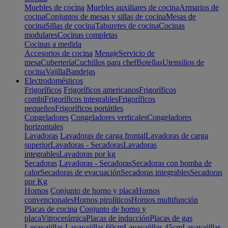
Muebles de cocina
Muebles auxiliares de cocina
Armarios de
cocina
Conjuntos de mesas y sillas de cocina
Mesas de
cocina
Sillas de cocina
Taburetes de cocina
Cocinas
modulares
Cocinas completas
Cocinas a medida
Accesorios de cocina
Menaje
Servicio de
mesa
Cubertería
Cuchillos para chef
Botellas
Utensilios de
cocina
Vajilla
Bandejas
Electrodomésticos
Frigoríficos
Frigoríficos americanos
Frigoríficos
combi
Frigoríficos integrables
Frigoríficos
pequeños
Frigoríficos portátiles
Congeladores
Congeladores verticales
Congeladores
horizontales
Lavadoras
Lavadoras de carga frontal
Lavadoras de carga
superior
Lavadoras - Secadoras
Lavadoras
integrables
Lavadoras por kg
Secadoras
Lavadoras - Secadoras
Secadoras con bomba de
calor
Secadoras de evacuación
Secadoras integrables
Secadoras
por Kg
Hornos
Conjunto de horno y placa
Hornos
convencionales
Hornos pirolíticos
Hornos multifunción
Placas de cocina
Conjunto de horno y
placa
Vitrocerámica
Placas de inducción
Placas de gas
Lavavajillas
Lavavajillas 60cm
Lavavajillas 45cm
Lavavajillas