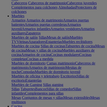
Cabeceros
Cabeceros de matrimonio
Cabeceros juveniles
Complementos para colchones
Almohadas
Protectores de
colchones
Muebles
Armarios
Armarios de matrimonio
Armarios puertas
batientes
Armarios puertas correderas
Armarios
juvenil
Armarios infantiles
Armarios vestidores
Armarios
auxiliares
Zapateros
Muebles de salón
Sillas
Mesas de salón
Muebles
TV
Vitrinas
Aparadores
Estanterias
Muebles recibidores
Muebles de cocina
Sillas de cocinas
Taburetes de cocina
Mesas
de cocina
Mesas y sillas de cocina
Muebles auxiliares de
cocina
Armarios de cocina
Cocinas modulares
Cocinas
completas
Cocinas a medida
Muebles de dormitorio
Camas matrimonio
Cabeceros de
matrimonio
Armarios de matrimonio
Mesitas de
noche
Comodas
Muebles de dormitorio juvenil
Muebles de oficina y teletrabajo
Escritorios
Sillas de
escritorio
Estanterías
Muebles de Gaming
Sillas gaming
Sillas
Taburetes
Bancos
Sillas de comedor
Sillas
infantiles
Complementos para sillas
Mesas
Conjuntos de mesas y sillas
Mesas extensibles
Mesas
multiusos
Cocina