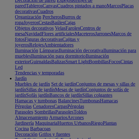
Decoración de pared
Espejos
Relojes de
pared
Tableros
Canvas
Cuadros pintados a mano
Marcos
Placas
decorativas
Cuadros
Organización
Percheros
Burros de
ropa
Joyeros
Cestas
Baúles
Cajas
Objetos decorativos
Velas
Faroles
Centros de
mesa
Navidad
Flores artificiales
Maceteros
Jarrones
Marcos de
fotos
Figuras decorativas
Cajitas y
joyeros
Relojes
Ambientadores
Iluminación
Lámparas
Iluminación decorativa
Iluminación para
muebles
Iluminación para dormitorio
Iluminación
exterior
Guirnaldas
Balizas
Smart Light
Bombillas
Focos
Cintas
Led
Tendencias y temporadas
Jardín
Muebles de jardín
Set de jardín
Conjuntos de mesas y sillas de
jardín
Sillas de jardín
Mesas de jardín
Conjuntos de sofás de
jardín
Sofás jardín
Bancos de jardín
Sillas colgantes
Hamacas y tumbonas
Balancines
Tumbonas
Hamacas
Pérgolas
Cenadores
Carpas
Pérgolas
Parasoles
Sombrillas
Parasoles
Toldos
Almacenamiento
Armarios
Arcones
Jardinería
Maquinaria
Huertos Urbanos
Riego
Plantas
Cocina
Barbacoas
Decoración
Grifos y fuentes