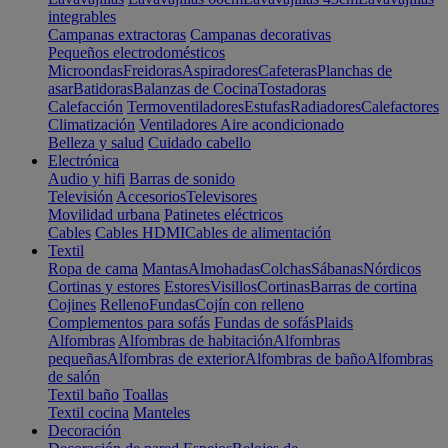
integrables
Campanas extractoras
Campanas decorativas
Pequeños electrodomésticos
Microondas
Freidoras
Aspiradores
Cafeteras
Planchas de
asar
Batidoras
Balanzas de Cocina
Tostadoras
Calefacción
Termoventiladores
Estufas
Radiadores
Calefactores
Climatización
Ventiladores
Aire acondicionado
Belleza y salud
Cuidado cabello
Electrónica
Audio y hifi
Barras de sonido
Televisión
Accesorios
Televisores
Movilidad urbana
Patinetes eléctricos
Cables
Cables HDMI
Cables de alimentación
Textil
Ropa de cama
Mantas
Almohadas
Colchas
Sábanas
Nórdicos
Cortinas y estores
Estores
Visillos
Cortinas
Barras de cortina
Cojines
Relleno
Fundas
Cojín con relleno
Complementos para sofás
Fundas de sofás
Plaids
Alfombras
Alfombras de habitación
Alfombras
pequeñas
Alfombras de exterior
Alfombras de baño
Alfombras
de salón
Textil baño
Toallas
Textil cocina
Manteles
Decoración