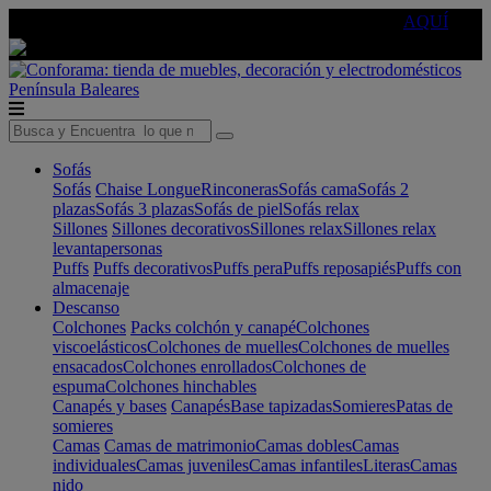
🔵Cambia tu electro con
-10% EXTRA
de descuento ☑️
AQUÍ
Península
Baleares
Sofás
Sofás
Chaise Longue
Rinconeras
Sofás cama
Sofás 2
plazas
Sofás 3 plazas
Sofás de piel
Sofás relax
Sillones
Sillones decorativos
Sillones relax
Sillones relax
levantapersonas
Puffs
Puffs decorativos
Puffs pera
Puffs reposapiés
Puffs con
almacenaje
Descanso
Colchones
Packs colchón y canapé
Colchones
viscoelásticos
Colchones de muelles
Colchones de muelles
ensacados
Colchones enrollados
Colchones de
espuma
Colchones hinchables
Canapés y bases
Canapés
Base tapizadas
Somieres
Patas de
somieres
Camas
Camas de matrimonio
Camas dobles
Camas
individuales
Camas juveniles
Camas infantiles
Literas
Camas
nido