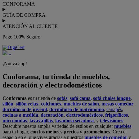
CONFORAMA
GUÍA DE COMPRA
ATENCIÓN AL CLIENTE
Pago 100% Seguro
¡Nueva app!
Conforama, tu tienda de muebles,
decoración y electrodomésticos
Conforama
es tu tienda de
sofás
,
sofá cama
,
sofá chaise longue
,
sillón
,
sillón relax
,
colchones
,
muebles de salón
,
mesas comedor
,
dormitorio de juvenil
,
dormitorio de matrimonio
,
canapés
,
cocinas a medida
,
decoración
,
electrodomésticos
,
frigoríficos
,
microondas
,
lavavajillas
,
lavadora secadora
, y
televisiones
.
Descubre nuestra amplia variedad de estilos en cualquier
muebles
para tu hogar,
con los mejores precios y promociones
. Crea el
espacio en el que vives gracias a nuestros
muebles de comedor
y