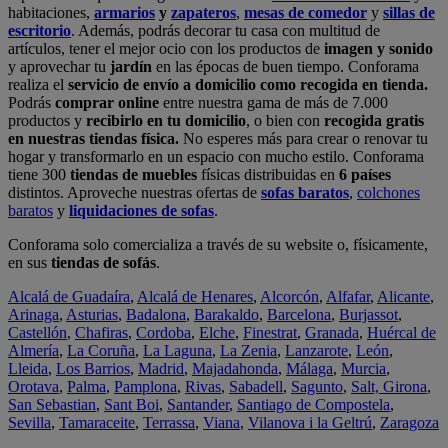
habitaciones,
armarios
y
zapateros
,
mesas de comedor
y
sillas de
escritorio
. Además, podrás decorar tu casa con multitud de
artículos, tener el mejor ocio con los productos de
imagen y sonido
y aprovechar tu
jardín
en las épocas de buen tiempo. Conforama
realiza el
servicio de envío a domicilio como recogida en tienda.
Podrás
comprar online
entre nuestra gama de más de 7.000
productos y
recibirlo en tu domicilio
, o bien con
recogida gratis
en nuestras tiendas física.
No esperes más para crear o renovar tu
hogar y transformarlo en un espacio con mucho estilo. Conforama
tiene 300
tiendas de muebles
físicas distribuidas en
6 países
distintos. Aproveche nuestras ofertas de
sofas baratos
,
colchones
baratos
y
liquidaciones de sofas
.
Conforama solo comercializa a través de su website o, físicamente,
en sus
tiendas de sofás
.
Alcalá de Guadaíra
,
Alcalá de Henares
,
Alcorcón
,
Alfafar
,
Alicante
,
Arinaga
,
Asturias
,
Badalona
,
Barakaldo
,
Barcelona
,
Burjassot
,
Castellón
,
Chafiras
,
Cordoba
,
Elche
,
Finestrat
,
Granada
,
Huércal de
Almería
,
La Coruña
,
La Laguna
,
La Zenia
,
Lanzarote
,
León
,
Lleida
,
Los Barrios
,
Madrid
,
Majadahonda
,
Málaga
,
Murcia
,
Orotava
,
Palma
,
Pamplona
,
Rivas
,
Sabadell
,
Sagunto
,
Salt, Girona
,
San Sebastian
,
Sant Boi
,
Santander
,
Santiago de Compostela
,
Sevilla
,
Tamaraceite
,
Terrassa
,
Viana
,
Vilanova i la Geltrú
,
Zaragoza