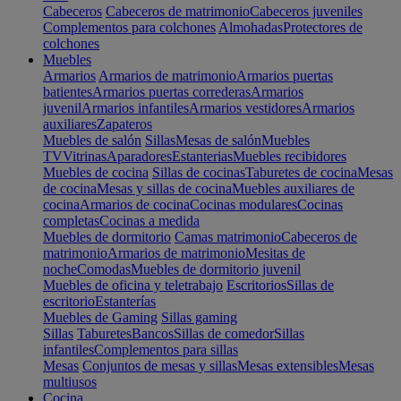
Cabeceros
Cabeceros de matrimonio
Cabeceros juveniles
Complementos para colchones
Almohadas
Protectores de
colchones
Muebles
Armarios
Armarios de matrimonio
Armarios puertas
batientes
Armarios puertas correderas
Armarios
juvenil
Armarios infantiles
Armarios vestidores
Armarios
auxiliares
Zapateros
Muebles de salón
Sillas
Mesas de salón
Muebles
TV
Vitrinas
Aparadores
Estanterias
Muebles recibidores
Muebles de cocina
Sillas de cocinas
Taburetes de cocina
Mesas
de cocina
Mesas y sillas de cocina
Muebles auxiliares de
cocina
Armarios de cocina
Cocinas modulares
Cocinas
completas
Cocinas a medida
Muebles de dormitorio
Camas matrimonio
Cabeceros de
matrimonio
Armarios de matrimonio
Mesitas de
noche
Comodas
Muebles de dormitorio juvenil
Muebles de oficina y teletrabajo
Escritorios
Sillas de
escritorio
Estanterías
Muebles de Gaming
Sillas gaming
Sillas
Taburetes
Bancos
Sillas de comedor
Sillas
infantiles
Complementos para sillas
Mesas
Conjuntos de mesas y sillas
Mesas extensibles
Mesas
multiusos
Cocina