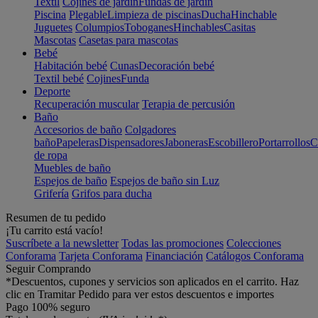
Textil
Cojines de jardín
Fundas de jardín
Piscina
Plegable
Limpieza de piscinas
Ducha
Hinchable
Juguetes
Columpios
Toboganes
Hinchables
Casitas
Mascotas
Casetas para mascotas
Bebé
Habitación bebé
Cunas
Decoración bebé
Textil bebé
Cojines
Funda
Deporte
Recuperación muscular
Terapia de percusión
Baño
Accesorios de baño
Colgadores
baño
Papeleras
Dispensadores
Jaboneras
Escobillero
Portarrollos
C
de ropa
Muebles de baño
Espejos de baño
Espejos de baño sin Luz
Grifería
Grifos para ducha
Resumen de tu pedido
¡Tu carrito está vacío!
Suscríbete a la newsletter
Todas las promociones
Colecciones
Conforama
Tarjeta Conforama
Financiación
Catálogos Conforama
Seguir Comprando
*Descuentos, cupones y servicios son aplicados en el carrito. Haz
clic en Tramitar Pedido para ver estos descuentos e importes
Pago 100% seguro