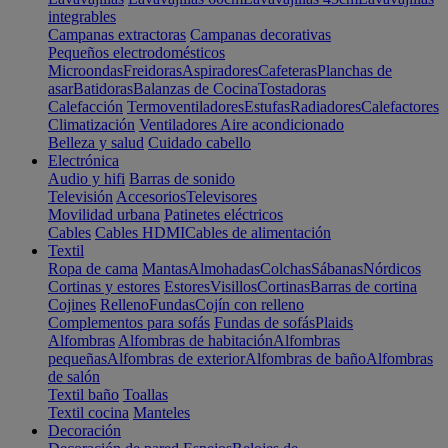
integrables
Campanas extractoras
Campanas decorativas
Pequeños electrodomésticos
Microondas
Freidoras
Aspiradores
Cafeteras
Planchas de
asar
Batidoras
Balanzas de Cocina
Tostadoras
Calefacción
Termoventiladores
Estufas
Radiadores
Calefactores
Climatización
Ventiladores
Aire acondicionado
Belleza y salud
Cuidado cabello
Electrónica
Audio y hifi
Barras de sonido
Televisión
Accesorios
Televisores
Movilidad urbana
Patinetes eléctricos
Cables
Cables HDMI
Cables de alimentación
Textil
Ropa de cama
Mantas
Almohadas
Colchas
Sábanas
Nórdicos
Cortinas y estores
Estores
Visillos
Cortinas
Barras de cortina
Cojines
Relleno
Fundas
Cojín con relleno
Complementos para sofás
Fundas de sofás
Plaids
Alfombras
Alfombras de habitación
Alfombras
pequeñas
Alfombras de exterior
Alfombras de baño
Alfombras
de salón
Textil baño
Toallas
Textil cocina
Manteles
Decoración