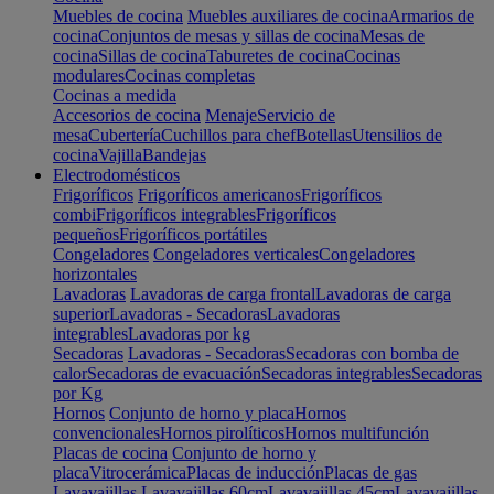
Muebles de cocina
Muebles auxiliares de cocina
Armarios de
cocina
Conjuntos de mesas y sillas de cocina
Mesas de
cocina
Sillas de cocina
Taburetes de cocina
Cocinas
modulares
Cocinas completas
Cocinas a medida
Accesorios de cocina
Menaje
Servicio de
mesa
Cubertería
Cuchillos para chef
Botellas
Utensilios de
cocina
Vajilla
Bandejas
Electrodomésticos
Frigoríficos
Frigoríficos americanos
Frigoríficos
combi
Frigoríficos integrables
Frigoríficos
pequeños
Frigoríficos portátiles
Congeladores
Congeladores verticales
Congeladores
horizontales
Lavadoras
Lavadoras de carga frontal
Lavadoras de carga
superior
Lavadoras - Secadoras
Lavadoras
integrables
Lavadoras por kg
Secadoras
Lavadoras - Secadoras
Secadoras con bomba de
calor
Secadoras de evacuación
Secadoras integrables
Secadoras
por Kg
Hornos
Conjunto de horno y placa
Hornos
convencionales
Hornos pirolíticos
Hornos multifunción
Placas de cocina
Conjunto de horno y
placa
Vitrocerámica
Placas de inducción
Placas de gas
Lavavajillas
Lavavajillas 60cm
Lavavajillas 45cm
Lavavajillas