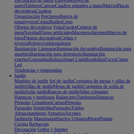
Decoración de pared
Espejos
Relojes de
pared
Tableros
Canvas
Cuadros pintados a mano
Marcos
Placas
decorativas
Cuadros
Organización
Percheros
Burros de
ropa
Joyeros
Cestas
Baúles
Cajas
Objetos decorativos
Velas
Faroles
Centros de
mesa
Navidad
Flores artificiales
Maceteros
Jarrones
Marcos de
fotos
Figuras decorativas
Cajitas y
joyeros
Relojes
Ambientadores
Iluminación
Lámparas
Iluminación decorativa
Iluminación para
muebles
Iluminación para dormitorio
Iluminación
exterior
Guirnaldas
Balizas
Smart Light
Bombillas
Focos
Cintas
Led
Tendencias y temporadas
Jardín
Muebles de jardín
Set de jardín
Conjuntos de mesas y sillas de
jardín
Sillas de jardín
Mesas de jardín
Conjuntos de sofás de
jardín
Sofás jardín
Bancos de jardín
Sillas colgantes
Hamacas y tumbonas
Balancines
Tumbonas
Hamacas
Pérgolas
Cenadores
Carpas
Pérgolas
Parasoles
Sombrillas
Parasoles
Toldos
Almacenamiento
Armarios
Arcones
Jardinería
Maquinaria
Huertos Urbanos
Riego
Plantas
Cocina
Barbacoas
Decoración
Grifos y fuentes