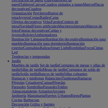
Decoración de pared
Espejos
Relojes de
pared
Tableros
Canvas
Cuadros pintados a mano
Marcos
Placas
decorativas
Cuadros
Organización
Percheros
Burros de
ropa
Joyeros
Cestas
Baúles
Cajas
Objetos decorativos
Velas
Faroles
Centros de
mesa
Navidad
Flores artificiales
Maceteros
Jarrones
Marcos de
fotos
Figuras decorativas
Cajitas y
joyeros
Relojes
Ambientadores
Iluminación
Lámparas
Iluminación decorativa
Iluminación para
muebles
Iluminación para dormitorio
Iluminación
exterior
Guirnaldas
Balizas
Smart Light
Bombillas
Focos
Cintas
Led
Tendencias y temporadas
Jardín
Muebles de jardín
Set de jardín
Conjuntos de mesas y sillas de
jardín
Sillas de jardín
Mesas de jardín
Conjuntos de sofás de
jardín
Sofás jardín
Bancos de jardín
Sillas colgantes
Hamacas y tumbonas
Balancines
Tumbonas
Hamacas
Pérgolas
Cenadores
Carpas
Pérgolas
Parasoles
Sombrillas
Parasoles
Toldos
Almacenamiento
Armarios
Arcones
Jardinería
Maquinaria
Huertos Urbanos
Riego
Plantas
Cocina
Barbacoas
Decoración
Grifos y fuentes