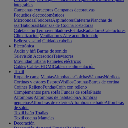
integrables
Campanas extractoras
Campanas decorativas
Pequeños electrodomésticos
Microondas
Freidoras
Aspiradores
Cafeteras
Planchas de
asar
Batidoras
Balanzas de Cocina
Tostadoras
Calefacción
Termoventiladores
Estufas
Radiadores
Calefactores
Climatización
Ventiladores
Aire acondicionado
Belleza y salud
Cuidado cabello
Electrónica
Audio y hifi
Barras de sonido
Televisión
Accesorios
Televisores
Movilidad urbana
Patinetes eléctricos
Cables
Cables HDMI
Cables de alimentación
Textil
Ropa de cama
Mantas
Almohadas
Colchas
Sábanas
Nórdicos
Cortinas y estores
Estores
Visillos
Cortinas
Barras de cortina
Cojines
Relleno
Fundas
Cojín con relleno
Complementos para sofás
Fundas de sofás
Plaids
Alfombras
Alfombras de habitación
Alfombras
pequeñas
Alfombras de exterior
Alfombras de baño
Alfombras
de salón
Textil baño
Toallas
Textil cocina
Manteles
Decoración