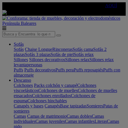
🔵Cambia tu electro con
-10% EXTRA
de descuento ☑️
AQUÍ
Península
Baleares
Sofás
Sofás
Chaise Longue
Rinconeras
Sofás cama
Sofás 2
plazas
Sofás 3 plazas
Sofás de piel
Sofás relax
Sillones
Sillones decorativos
Sillones relax
Sillones relax
levantapersonas
Puffs
Puffs decorativos
Puffs pera
Puffs reposapiés
Puffs con
almacenaje
Descanso
Colchones
Packs colchón y canapé
Colchones
viscoelásticos
Colchones de muelles
Colchones de muelles
ensacados
Colchones enrollados
Colchones de
espuma
Colchones hinchables
Canapés y bases
Canapés
Base tapizadas
Somieres
Patas de
somieres
Camas
Camas de matrimonio
Camas dobles
Camas
individuales
Camas juveniles
Camas infantiles
Literas
Camas
nido