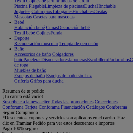
Textil
Cojines de jardín
Fundas de jardín
Piscina
Plegable
Limpieza de piscinas
Ducha
Hinchable
Juguetes
Columpios
Toboganes
Hinchables
Casitas
Mascotas
Casetas para mascotas
Bebé
Habitación bebé
Cunas
Decoración bebé
Textil bebé
Cojines
Funda
Deporte
Recuperación muscular
Terapia de percusión
Baño
Accesorios de baño
Colgadores
baño
Papeleras
Dispensadores
Jaboneras
Escobillero
Portarrollos
C
de ropa
Muebles de baño
Espejos de baño
Espejos de baño sin Luz
Grifería
Grifos para ducha
Resumen de tu pedido
¡Tu carrito está vacío!
Suscríbete a la newsletter
Todas las promociones
Colecciones
Conforama
Tarjeta Conforama
Financiación
Catálogos Conforama
Seguir Comprando
*Descuentos, cupones y servicios son aplicados en el carrito. Haz
clic en Tramitar Pedido para ver estos descuentos e importes
Pago 100% seguro