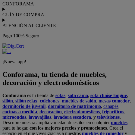
CONFORAMA
GUÍA DE COMPRA
ATENCIÓN AL CLIENTE
Pago 100% Seguro
¡Nueva app!
Conforama, tu tienda de muebles,
decoración y electrodomésticos
Conforama
es tu tienda de
sofás
,
sofá cama
,
sofá chaise longue
,
sillón
,
sillón relax
,
colchones
,
muebles de salón
,
mesas comedor
,
dormitorio de juvenil
,
dormitorio de matrimonio
,
canapés
,
cocinas a medida
,
decoración
,
electrodomésticos
,
frigoríficos
,
microondas
,
lavavajillas
,
lavadora secadora
, y
televisiones
.
Descubre nuestra amplia variedad de estilos en cualquier
muebles
para tu hogar,
con los mejores precios y promociones
. Crea el
espacio en el que vives gracias a nuestros
muebles de comedor
y