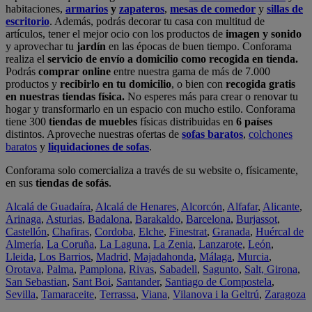
habitaciones,
armarios
y
zapateros
,
mesas de comedor
y
sillas de
escritorio
. Además, podrás decorar tu casa con multitud de
artículos, tener el mejor ocio con los productos de
imagen y sonido
y aprovechar tu
jardín
en las épocas de buen tiempo. Conforama
realiza el
servicio de envío a domicilio como recogida en tienda.
Podrás
comprar online
entre nuestra gama de más de 7.000
productos y
recibirlo en tu domicilio
, o bien con
recogida gratis
en nuestras tiendas física.
No esperes más para crear o renovar tu
hogar y transformarlo en un espacio con mucho estilo. Conforama
tiene 300
tiendas de muebles
físicas distribuidas en
6 países
distintos. Aproveche nuestras ofertas de
sofas baratos
,
colchones
baratos
y
liquidaciones de sofas
.
Conforama solo comercializa a través de su website o, físicamente,
en sus
tiendas de sofás
.
Alcalá de Guadaíra
,
Alcalá de Henares
,
Alcorcón
,
Alfafar
,
Alicante
,
Arinaga
,
Asturias
,
Badalona
,
Barakaldo
,
Barcelona
,
Burjassot
,
Castellón
,
Chafiras
,
Cordoba
,
Elche
,
Finestrat
,
Granada
,
Huércal de
Almería
,
La Coruña
,
La Laguna
,
La Zenia
,
Lanzarote
,
León
,
Lleida
,
Los Barrios
,
Madrid
,
Majadahonda
,
Málaga
,
Murcia
,
Orotava
,
Palma
,
Pamplona
,
Rivas
,
Sabadell
,
Sagunto
,
Salt, Girona
,
San Sebastian
,
Sant Boi
,
Santander
,
Santiago de Compostela
,
Sevilla
,
Tamaraceite
,
Terrassa
,
Viana
,
Vilanova i la Geltrú
,
Zaragoza