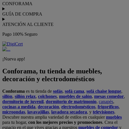
CONFORAMA
GUÍA DE COMPRA
ATENCIÓN AL CLIENTE
Pago 100% Seguro
¡Nueva app!
Conforama, tu tienda de muebles,
decoración y electrodomésticos
Conforama
es tu tienda de
sofás
,
sofá cama
,
sofá chaise longue
,
sillón
,
sillón relax
,
colchones
,
muebles de salón
,
mesas comedor
,
dormitorio de juvenil
,
dormitorio de matrimonio
,
canapés
,
cocinas a medida
,
decoración
,
electrodomésticos
,
frigoríficos
,
microondas
,
lavavajillas
,
lavadora secadora
, y
televisiones
.
Descubre nuestra amplia variedad de estilos en cualquier
muebles
para tu hogar,
con los mejores precios y promociones
. Crea el
espacio en el que vives gracias a nuestros
muebles de comedor
y