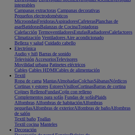
integrables
Campanas extractoras
Campanas decorativas
Pequeños electrodomésticos
Microondas
Freidoras
Aspiradores
Cafeteras
Planchas de
asar
Batidoras
Balanzas de Cocina
Tostadoras
Calefacción
Termoventiladores
Estufas
Radiadores
Calefactores
Climatización
Ventiladores
Aire acondicionado
Belleza y salud
Cuidado cabello
Electrónica
Audio y hifi
Barras de sonido
Televisión
Accesorios
Televisores
Movilidad urbana
Patinetes eléctricos
Cables
Cables HDMI
Cables de alimentación
Textil
Ropa de cama
Mantas
Almohadas
Colchas
Sábanas
Nórdicos
Cortinas y estores
Estores
Visillos
Cortinas
Barras de cortina
Cojines
Relleno
Fundas
Cojín con relleno
Complementos para sofás
Fundas de sofás
Plaids
Alfombras
Alfombras de habitación
Alfombras
pequeñas
Alfombras de exterior
Alfombras de baño
Alfombras
de salón
Textil baño
Toallas
Textil cocina
Manteles
Decoración