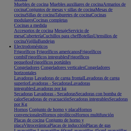
Muebles de cocina
Muebles auxiliares de cocina
Armarios de
cocina
Conjuntos de mesas y sillas de cocina
Mesas de
cocina
Sillas de cocina
Taburetes de cocina
Cocinas
modulares
Cocinas completas
Cocinas a medida
Accesorios de cocina
Menaje
Servicio de
mesa
Cubertería
Cuchillos para chef
Botellas
Utensilios de
cocina
Vajilla
Bandejas
Electrodomésticos
Frigoríficos
Frigoríficos americanos
Frigoríficos
combi
Frigoríficos integrables
Frigoríficos
pequeños
Frigoríficos portátiles
Congeladores
Congeladores verticales
Congeladores
horizontales
Lavadoras
Lavadoras de carga frontal
Lavadoras de carga
superior
Lavadoras - Secadoras
Lavadoras
integrables
Lavadoras por kg
Secadoras
Lavadoras - Secadoras
Secadoras con bomba de
calor
Secadoras de evacuación
Secadoras integrables
Secadoras
por Kg
Hornos
Conjunto de horno y placa
Hornos
convencionales
Hornos pirolíticos
Hornos multifunción
Placas de cocina
Conjunto de horno y
placa
Vitrocerámica
Placas de inducción
Placas de gas
Lavavajillas
Lavavajillas 60cm
Lavavajillas 45cm
Lavavajillas