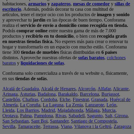
habitaciones,
armarios
y
zapateros
,
mesas de comedor
y
sillas de
escritorio
. Además, podrás decorar tu casa con multitud de
artículos, tener el mejor ocio con los productos de
imagen y sonido
y aprovechar tu
jardín
en las épocas de buen tiempo. Conforama
realiza el
servicio de envío a domicilio como recogida en tienda.
Podrás
comprar online
entre nuestra gama de más de 7.000
productos y
recibirlo en tu domicilio
, o bien con
recogida gratis
en nuestras tiendas física.
No esperes más para crear o renovar tu
hogar y transformarlo en un espacio con mucho estilo. Conforama
tiene 300
tiendas de muebles
físicas distribuidas en
6 países
distintos. Aproveche nuestras ofertas de
sofas baratos
,
colchones
baratos
y
liquidaciones de sofas
.
Conforama solo comercializa a través de su website o, físicamente,
en sus
tiendas de sofás
.
Alcalá de Guadaíra
,
Alcalá de Henares
,
Alcorcón
,
Alfafar
,
Alicante
,
Arinaga
,
Asturias
,
Badalona
,
Barakaldo
,
Barcelona
,
Burjassot
,
Castellón
,
Chafiras
,
Cordoba
,
Elche
,
Finestrat
,
Granada
,
Huércal de
Almería
,
La Coruña
,
La Laguna
,
La Zenia
,
Lanzarote
,
León
,
Lleida
,
Los Barrios
,
Madrid
,
Majadahonda
,
Málaga
,
Murcia
,
Orotava
,
Palma
,
Pamplona
,
Rivas
,
Sabadell
,
Sagunto
,
Salt, Girona
,
San Sebastian
,
Sant Boi
,
Santander
,
Santiago de Compostela
,
Sevilla
,
Tamaraceite
,
Terrassa
,
Viana
,
Vilanova i la Geltrú
,
Zaragoza