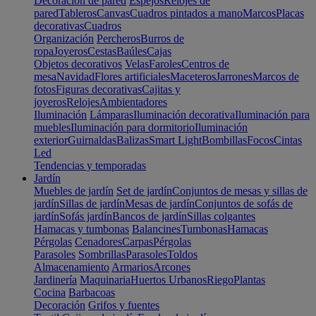
Decoración de pared
Espejos
Relojes de
pared
Tableros
Canvas
Cuadros pintados a mano
Marcos
Placas
decorativas
Cuadros
Organización
Percheros
Burros de
ropa
Joyeros
Cestas
Baúles
Cajas
Objetos decorativos
Velas
Faroles
Centros de
mesa
Navidad
Flores artificiales
Maceteros
Jarrones
Marcos de
fotos
Figuras decorativas
Cajitas y
joyeros
Relojes
Ambientadores
Iluminación
Lámparas
Iluminación decorativa
Iluminación para
muebles
Iluminación para dormitorio
Iluminación
exterior
Guirnaldas
Balizas
Smart Light
Bombillas
Focos
Cintas
Led
Tendencias y temporadas
Jardín
Muebles de jardín
Set de jardín
Conjuntos de mesas y sillas de
jardín
Sillas de jardín
Mesas de jardín
Conjuntos de sofás de
jardín
Sofás jardín
Bancos de jardín
Sillas colgantes
Hamacas y tumbonas
Balancines
Tumbonas
Hamacas
Pérgolas
Cenadores
Carpas
Pérgolas
Parasoles
Sombrillas
Parasoles
Toldos
Almacenamiento
Armarios
Arcones
Jardinería
Maquinaria
Huertos Urbanos
Riego
Plantas
Cocina
Barbacoas
Decoración
Grifos y fuentes