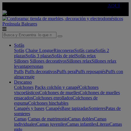
🔵Cambia tu electro con
-10% EXTRA
de descuento ☑️
AQUÍ
Península
Baleares
Sofás
Sofás
Chaise Longue
Rinconeras
Sofás cama
Sofás 2
plazas
Sofás 3 plazas
Sofás de piel
Sofás relax
Sillones
Sillones decorativos
Sillones relax
Sillones relax
levantapersonas
Puffs
Puffs decorativos
Puffs pera
Puffs reposapiés
Puffs con
almacenaje
Descanso
Colchones
Packs colchón y canapé
Colchones
viscoelásticos
Colchones de muelles
Colchones de muelles
ensacados
Colchones enrollados
Colchones de
espuma
Colchones hinchables
Canapés y bases
Canapés
Base tapizadas
Somieres
Patas de
somieres
Camas
Camas de matrimonio
Camas dobles
Camas
individuales
Camas juveniles
Camas infantiles
Literas
Camas
nido