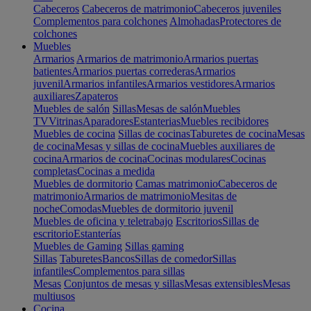
Cabeceros
Cabeceros de matrimonio
Cabeceros juveniles
Complementos para colchones
Almohadas
Protectores de
colchones
Muebles
Armarios
Armarios de matrimonio
Armarios puertas
batientes
Armarios puertas correderas
Armarios
juvenil
Armarios infantiles
Armarios vestidores
Armarios
auxiliares
Zapateros
Muebles de salón
Sillas
Mesas de salón
Muebles
TV
Vitrinas
Aparadores
Estanterias
Muebles recibidores
Muebles de cocina
Sillas de cocinas
Taburetes de cocina
Mesas
de cocina
Mesas y sillas de cocina
Muebles auxiliares de
cocina
Armarios de cocina
Cocinas modulares
Cocinas
completas
Cocinas a medida
Muebles de dormitorio
Camas matrimonio
Cabeceros de
matrimonio
Armarios de matrimonio
Mesitas de
noche
Comodas
Muebles de dormitorio juvenil
Muebles de oficina y teletrabajo
Escritorios
Sillas de
escritorio
Estanterías
Muebles de Gaming
Sillas gaming
Sillas
Taburetes
Bancos
Sillas de comedor
Sillas
infantiles
Complementos para sillas
Mesas
Conjuntos de mesas y sillas
Mesas extensibles
Mesas
multiusos
Cocina