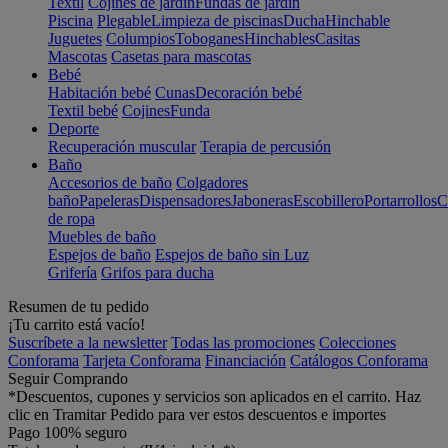
Textil
Cojines de jardín
Fundas de jardín
Piscina
Plegable
Limpieza de piscinas
Ducha
Hinchable
Juguetes
Columpios
Toboganes
Hinchables
Casitas
Mascotas
Casetas para mascotas
Bebé
Habitación bebé
Cunas
Decoración bebé
Textil bebé
Cojines
Funda
Deporte
Recuperación muscular
Terapia de percusión
Baño
Accesorios de baño
Colgadores
baño
Papeleras
Dispensadores
Jaboneras
Escobillero
Portarrollos
C
de ropa
Muebles de baño
Espejos de baño
Espejos de baño sin Luz
Grifería
Grifos para ducha
Resumen de tu pedido
¡Tu carrito está vacío!
Suscríbete a la newsletter
Todas las promociones
Colecciones
Conforama
Tarjeta Conforama
Financiación
Catálogos Conforama
Seguir Comprando
*Descuentos, cupones y servicios son aplicados en el carrito. Haz
clic en Tramitar Pedido para ver estos descuentos e importes
Pago 100% seguro