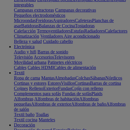
integrables
Campanas extractoras
Campanas decorativas
Pequeños electrodomésticos
Microondas
Freidoras
Aspiradores
Cafeteras
Planchas de
asar
Batidoras
Balanzas de Cocina
Tostadoras
Calefacción
Termoventiladores
Estufas
Radiadores
Calefactores
Climatización
Ventiladores
Aire acondicionado
Belleza y salud
Cuidado cabello
Electrónica
Audio y hifi
Barras de sonido
Televisión
Accesorios
Televisores
Movilidad urbana
Patinetes eléctricos
Cables
Cables HDMI
Cables de alimentación
Textil
Ropa de cama
Mantas
Almohadas
Colchas
Sábanas
Nórdicos
Cortinas y estores
Estores
Visillos
Cortinas
Barras de cortina
Cojines
Relleno
Exterior
Fundas
Cojín con relleno
Complementos para sofás
Fundas de sofás
Plaids
Alfombras
Alfombras de habitación
Alfombras
pequeñas
Alfombras de exterior
Alfombras de baño
Alfombras
de salón
Textil baño
Toallas
Textil cocina
Manteles
Decoración