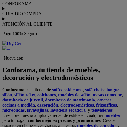
CONFORAMA
GUÍA DE COMPRA
ATENCIÓN AL CLIENTE
Pago 100% Seguro
¡Nueva app!
Conforama, tu tienda de muebles,
decoración y electrodomésticos
Conforama
es tu tienda de
sofás
,
sofá cama
,
sofá chaise longue
,
sillón
,
sillón relax
,
colchones
,
muebles de salón
,
mesas comedor
,
dormitorio de juvenil
,
dormitorio de matrimonio
,
canapés
,
cocinas a medida
,
decoración
,
electrodomésticos
,
frigoríficos
,
microondas
,
lavavajillas
,
lavadora secadora
, y
televisiones
.
Descubre nuestra amplia variedad de estilos en cualquier
muebles
para tu hogar,
con los mejores precios y promociones
. Crea el
espacio en el que vives gracias a nuestros
muebles de comedor
y