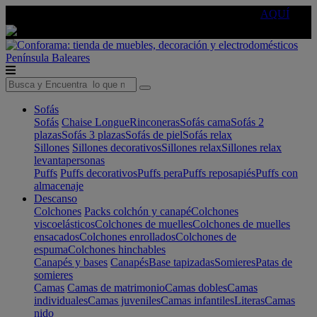
🔵Cambia tu electro con
-10% EXTRA
de descuento ☑️
AQUÍ
Península
Baleares
Sofás
Sofás
Chaise Longue
Rinconeras
Sofás cama
Sofás 2
plazas
Sofás 3 plazas
Sofás de piel
Sofás relax
Sillones
Sillones decorativos
Sillones relax
Sillones relax
levantapersonas
Puffs
Puffs decorativos
Puffs pera
Puffs reposapiés
Puffs con
almacenaje
Descanso
Colchones
Packs colchón y canapé
Colchones
viscoelásticos
Colchones de muelles
Colchones de muelles
ensacados
Colchones enrollados
Colchones de
espuma
Colchones hinchables
Canapés y bases
Canapés
Base tapizadas
Somieres
Patas de
somieres
Camas
Camas de matrimonio
Camas dobles
Camas
individuales
Camas juveniles
Camas infantiles
Literas
Camas
nido