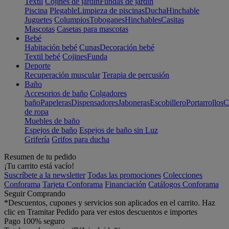
Textil
Cojines de jardín
Fundas de jardín
Piscina
Plegable
Limpieza de piscinas
Ducha
Hinchable
Juguetes
Columpios
Toboganes
Hinchables
Casitas
Mascotas
Casetas para mascotas
Bebé
Habitación bebé
Cunas
Decoración bebé
Textil bebé
Cojines
Funda
Deporte
Recuperación muscular
Terapia de percusión
Baño
Accesorios de baño
Colgadores
baño
Papeleras
Dispensadores
Jaboneras
Escobillero
Portarrollos
C
de ropa
Muebles de baño
Espejos de baño
Espejos de baño sin Luz
Grifería
Grifos para ducha
Resumen de tu pedido
¡Tu carrito está vacío!
Suscríbete a la newsletter
Todas las promociones
Colecciones
Conforama
Tarjeta Conforama
Financiación
Catálogos Conforama
Seguir Comprando
*Descuentos, cupones y servicios son aplicados en el carrito. Haz
clic en Tramitar Pedido para ver estos descuentos e importes
Pago 100% seguro