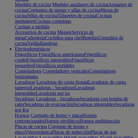
Muebles de cocina
Muebles auxiliares de cocina
Armarios de
cocina
Conjuntos de mesas y sillas de cocina
Mesas de
cocina
Sillas de cocina
Taburetes de cocina
Cocinas
modulares
Cocinas completas
Cocinas a medida
Accesorios de cocina
Menaje
Servicio de
mesa
Cubertería
Cuchillos para chef
Botellas
Utensilios de
cocina
Vajilla
Bandejas
Electrodomésticos
Frigoríficos
Frigoríficos americanos
Frigoríficos
combi
Frigoríficos integrables
Frigoríficos
pequeños
Frigoríficos portátiles
Congeladores
Congeladores verticales
Congeladores
horizontales
Lavadoras
Lavadoras de carga frontal
Lavadoras de carga
superior
Lavadoras - Secadoras
Lavadoras
integrables
Lavadoras por kg
Secadoras
Lavadoras - Secadoras
Secadoras con bomba de
calor
Secadoras de evacuación
Secadoras integrables
Secadoras
por Kg
Hornos
Conjunto de horno y placa
Hornos
convencionales
Hornos pirolíticos
Hornos multifunción
Placas de cocina
Conjunto de horno y
placa
Vitrocerámica
Placas de inducción
Placas de gas
Lavavajillas
Lavavajillas 60cm
Lavavajillas 45cm
Lavavajillas