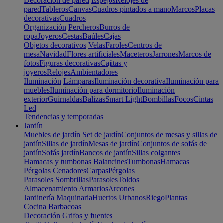
Decoración de pared
Espejos
Relojes de
pared
Tableros
Canvas
Cuadros pintados a mano
Marcos
Placas
decorativas
Cuadros
Organización
Percheros
Burros de
ropa
Joyeros
Cestas
Baúles
Cajas
Objetos decorativos
Velas
Faroles
Centros de
mesa
Navidad
Flores artificiales
Maceteros
Jarrones
Marcos de
fotos
Figuras decorativas
Cajitas y
joyeros
Relojes
Ambientadores
Iluminación
Lámparas
Iluminación decorativa
Iluminación para
muebles
Iluminación para dormitorio
Iluminación
exterior
Guirnaldas
Balizas
Smart Light
Bombillas
Focos
Cintas
Led
Tendencias y temporadas
Jardín
Muebles de jardín
Set de jardín
Conjuntos de mesas y sillas de
jardín
Sillas de jardín
Mesas de jardín
Conjuntos de sofás de
jardín
Sofás jardín
Bancos de jardín
Sillas colgantes
Hamacas y tumbonas
Balancines
Tumbonas
Hamacas
Pérgolas
Cenadores
Carpas
Pérgolas
Parasoles
Sombrillas
Parasoles
Toldos
Almacenamiento
Armarios
Arcones
Jardinería
Maquinaria
Huertos Urbanos
Riego
Plantas
Cocina
Barbacoas
Decoración
Grifos y fuentes