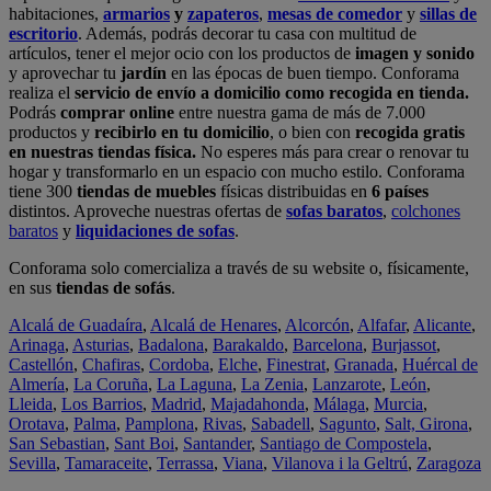
habitaciones,
armarios
y
zapateros
,
mesas de comedor
y
sillas de
escritorio
. Además, podrás decorar tu casa con multitud de
artículos, tener el mejor ocio con los productos de
imagen y sonido
y aprovechar tu
jardín
en las épocas de buen tiempo. Conforama
realiza el
servicio de envío a domicilio como recogida en tienda.
Podrás
comprar online
entre nuestra gama de más de 7.000
productos y
recibirlo en tu domicilio
, o bien con
recogida gratis
en nuestras tiendas física.
No esperes más para crear o renovar tu
hogar y transformarlo en un espacio con mucho estilo. Conforama
tiene 300
tiendas de muebles
físicas distribuidas en
6 países
distintos. Aproveche nuestras ofertas de
sofas baratos
,
colchones
baratos
y
liquidaciones de sofas
.
Conforama solo comercializa a través de su website o, físicamente,
en sus
tiendas de sofás
.
Alcalá de Guadaíra
,
Alcalá de Henares
,
Alcorcón
,
Alfafar
,
Alicante
,
Arinaga
,
Asturias
,
Badalona
,
Barakaldo
,
Barcelona
,
Burjassot
,
Castellón
,
Chafiras
,
Cordoba
,
Elche
,
Finestrat
,
Granada
,
Huércal de
Almería
,
La Coruña
,
La Laguna
,
La Zenia
,
Lanzarote
,
León
,
Lleida
,
Los Barrios
,
Madrid
,
Majadahonda
,
Málaga
,
Murcia
,
Orotava
,
Palma
,
Pamplona
,
Rivas
,
Sabadell
,
Sagunto
,
Salt, Girona
,
San Sebastian
,
Sant Boi
,
Santander
,
Santiago de Compostela
,
Sevilla
,
Tamaraceite
,
Terrassa
,
Viana
,
Vilanova i la Geltrú
,
Zaragoza