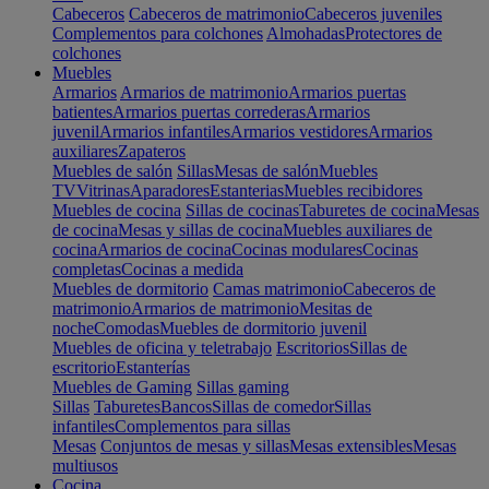
Cabeceros
Cabeceros de matrimonio
Cabeceros juveniles
Complementos para colchones
Almohadas
Protectores de
colchones
Muebles
Armarios
Armarios de matrimonio
Armarios puertas
batientes
Armarios puertas correderas
Armarios
juvenil
Armarios infantiles
Armarios vestidores
Armarios
auxiliares
Zapateros
Muebles de salón
Sillas
Mesas de salón
Muebles
TV
Vitrinas
Aparadores
Estanterias
Muebles recibidores
Muebles de cocina
Sillas de cocinas
Taburetes de cocina
Mesas
de cocina
Mesas y sillas de cocina
Muebles auxiliares de
cocina
Armarios de cocina
Cocinas modulares
Cocinas
completas
Cocinas a medida
Muebles de dormitorio
Camas matrimonio
Cabeceros de
matrimonio
Armarios de matrimonio
Mesitas de
noche
Comodas
Muebles de dormitorio juvenil
Muebles de oficina y teletrabajo
Escritorios
Sillas de
escritorio
Estanterías
Muebles de Gaming
Sillas gaming
Sillas
Taburetes
Bancos
Sillas de comedor
Sillas
infantiles
Complementos para sillas
Mesas
Conjuntos de mesas y sillas
Mesas extensibles
Mesas
multiusos
Cocina