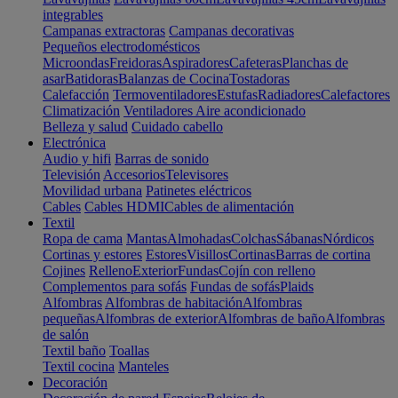
integrables
Campanas extractoras
Campanas decorativas
Pequeños electrodomésticos
Microondas
Freidoras
Aspiradores
Cafeteras
Planchas de
asar
Batidoras
Balanzas de Cocina
Tostadoras
Calefacción
Termoventiladores
Estufas
Radiadores
Calefactores
Climatización
Ventiladores
Aire acondicionado
Belleza y salud
Cuidado cabello
Electrónica
Audio y hifi
Barras de sonido
Televisión
Accesorios
Televisores
Movilidad urbana
Patinetes eléctricos
Cables
Cables HDMI
Cables de alimentación
Textil
Ropa de cama
Mantas
Almohadas
Colchas
Sábanas
Nórdicos
Cortinas y estores
Estores
Visillos
Cortinas
Barras de cortina
Cojines
Relleno
Exterior
Fundas
Cojín con relleno
Complementos para sofás
Fundas de sofás
Plaids
Alfombras
Alfombras de habitación
Alfombras
pequeñas
Alfombras de exterior
Alfombras de baño
Alfombras
de salón
Textil baño
Toallas
Textil cocina
Manteles
Decoración