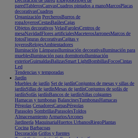
Decoración de pared
Espejos
Relojes de
pared
Tableros
Canvas
Cuadros pintados a mano
Marcos
Placas
decorativas
Cuadros
Organización
Percheros
Burros de
ropa
Joyeros
Cestas
Baúles
Cajas
Objetos decorativos
Velas
Faroles
Centros de
mesa
Navidad
Flores artificiales
Maceteros
Jarrones
Marcos de
fotos
Figuras decorativas
Cajitas y
joyeros
Relojes
Ambientadores
Iluminación
Lámparas
Iluminación decorativa
Iluminación para
muebles
Iluminación para dormitorio
Iluminación
exterior
Guirnaldas
Balizas
Smart Light
Bombillas
Focos
Cintas
Led
Tendencias y temporadas
Jardín
Muebles de jardín
Set de jardín
Conjuntos de mesas y sillas de
jardín
Sillas de jardín
Mesas de jardín
Conjuntos de sofás de
jardín
Sofás jardín
Bancos de jardín
Sillas colgantes
Hamacas y tumbonas
Balancines
Tumbonas
Hamacas
Pérgolas
Cenadores
Carpas
Pérgolas
Parasoles
Sombrillas
Parasoles
Toldos
Almacenamiento
Armarios
Arcones
Jardinería
Maquinaria
Huertos Urbanos
Riego
Plantas
Cocina
Barbacoas
Decoración
Grifos y fuentes