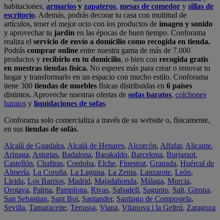
habitaciones,
armarios
y
zapateros
,
mesas de comedor
y
sillas de
escritorio
. Además, podrás decorar tu casa con multitud de
artículos, tener el mejor ocio con los productos de
imagen y sonido
y aprovechar tu
jardín
en las épocas de buen tiempo. Conforama
realiza el
servicio de envío a domicilio como recogida en tienda.
Podrás
comprar online
entre nuestra gama de más de 7.000
productos y
recibirlo en tu domicilio
, o bien con
recogida gratis
en nuestras tiendas física.
No esperes más para crear o renovar tu
hogar y transformarlo en un espacio con mucho estilo. Conforama
tiene 300
tiendas de muebles
físicas distribuidas en
6 países
distintos. Aproveche nuestras ofertas de
sofas baratos
,
colchones
baratos
y
liquidaciones de sofas
.
Conforama solo comercializa a través de su website o, físicamente,
en sus
tiendas de sofás
.
Alcalá de Guadaíra
,
Alcalá de Henares
,
Alcorcón
,
Alfafar
,
Alicante
,
Arinaga
,
Asturias
,
Badalona
,
Barakaldo
,
Barcelona
,
Burjassot
,
Castellón
,
Chafiras
,
Cordoba
,
Elche
,
Finestrat
,
Granada
,
Huércal de
Almería
,
La Coruña
,
La Laguna
,
La Zenia
,
Lanzarote
,
León
,
Lleida
,
Los Barrios
,
Madrid
,
Majadahonda
,
Málaga
,
Murcia
,
Orotava
,
Palma
,
Pamplona
,
Rivas
,
Sabadell
,
Sagunto
,
Salt, Girona
,
San Sebastian
,
Sant Boi
,
Santander
,
Santiago de Compostela
,
Sevilla
,
Tamaraceite
,
Terrassa
,
Viana
,
Vilanova i la Geltrú
,
Zaragoza