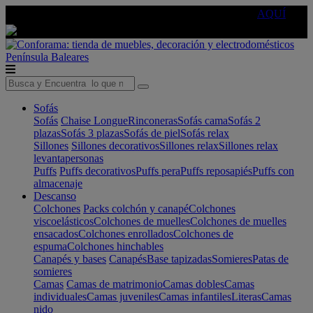
🔵Cambia tu electro con
-10% EXTRA
de descuento ☑️
AQUÍ
Península
Baleares
Sofás
Sofás
Chaise Longue
Rinconeras
Sofás cama
Sofás 2
plazas
Sofás 3 plazas
Sofás de piel
Sofás relax
Sillones
Sillones decorativos
Sillones relax
Sillones relax
levantapersonas
Puffs
Puffs decorativos
Puffs pera
Puffs reposapiés
Puffs con
almacenaje
Descanso
Colchones
Packs colchón y canapé
Colchones
viscoelásticos
Colchones de muelles
Colchones de muelles
ensacados
Colchones enrollados
Colchones de
espuma
Colchones hinchables
Canapés y bases
Canapés
Base tapizadas
Somieres
Patas de
somieres
Camas
Camas de matrimonio
Camas dobles
Camas
individuales
Camas juveniles
Camas infantiles
Literas
Camas
nido