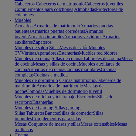
Cabeceros
Cabeceros de matrimonio
Cabeceros juveniles
Complementos para colchones
Almohadas
Protectores de
colchones
Muebles
Armarios
Armarios de matrimonio
Armarios puertas
batientes
Armarios puertas correderas
Armarios
juvenil
Armarios infantiles
Armarios vestidores
Armarios
auxiliares
Zapateros
Muebles de salón
Sillas
Mesas de salón
Muebles
TV
Vitrinas
Aparadores
Estanterias
Muebles recibidores
Muebles de cocina
Sillas de cocinas
Taburetes de cocina
Mesas
de cocina
Mesas y sillas de cocina
Muebles auxiliares de
cocina
Armarios de cocina
Cocinas modulares
Cocinas
completas
Cocinas a medida
Muebles de dormitorio
Camas matrimonio
Cabeceros de
matrimonio
Armarios de matrimonio
Mesitas de
noche
Comodas
Muebles de dormitorio juvenil
Muebles de oficina y teletrabajo
Escritorios
Sillas de
escritorio
Estanterías
Muebles de Gaming
Sillas gaming
Sillas
Taburetes
Bancos
Sillas de comedor
Sillas
infantiles
Complementos para sillas
Mesas
Conjuntos de mesas y sillas
Mesas extensibles
Mesas
multiusos
Cocina