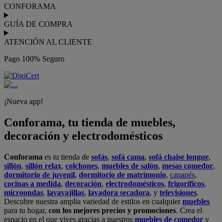
CONFORAMA
GUÍA DE COMPRA
ATENCIÓN AL CLIENTE
Pago 100% Seguro
¡Nueva app!
Conforama, tu tienda de muebles,
decoración y electrodomésticos
Conforama
es tu tienda de
sofás
,
sofá cama
,
sofá chaise longue
,
sillón
,
sillón relax
,
colchones
,
muebles de salón
,
mesas comedor
,
dormitorio de juvenil
,
dormitorio de matrimonio
,
canapés
,
cocinas a medida
,
decoración
,
electrodomésticos
,
frigoríficos
,
microondas
,
lavavajillas
,
lavadora secadora
, y
televisiones
.
Descubre nuestra amplia variedad de estilos en cualquier
muebles
para tu hogar,
con los mejores precios y promociones
. Crea el
espacio en el que vives gracias a nuestros
muebles de comedor
y