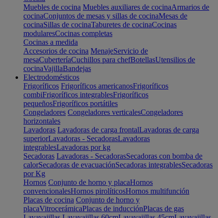
Muebles de cocina
Muebles auxiliares de cocina
Armarios de
cocina
Conjuntos de mesas y sillas de cocina
Mesas de
cocina
Sillas de cocina
Taburetes de cocina
Cocinas
modulares
Cocinas completas
Cocinas a medida
Accesorios de cocina
Menaje
Servicio de
mesa
Cubertería
Cuchillos para chef
Botellas
Utensilios de
cocina
Vajilla
Bandejas
Electrodomésticos
Frigoríficos
Frigoríficos americanos
Frigoríficos
combi
Frigoríficos integrables
Frigoríficos
pequeños
Frigoríficos portátiles
Congeladores
Congeladores verticales
Congeladores
horizontales
Lavadoras
Lavadoras de carga frontal
Lavadoras de carga
superior
Lavadoras - Secadoras
Lavadoras
integrables
Lavadoras por kg
Secadoras
Lavadoras - Secadoras
Secadoras con bomba de
calor
Secadoras de evacuación
Secadoras integrables
Secadoras
por Kg
Hornos
Conjunto de horno y placa
Hornos
convencionales
Hornos pirolíticos
Hornos multifunción
Placas de cocina
Conjunto de horno y
placa
Vitrocerámica
Placas de inducción
Placas de gas
Lavavajillas
Lavavajillas 60cm
Lavavajillas 45cm
Lavavajillas