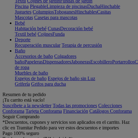
Textil
Cojines de jardín
Fundas de jardín
Piscina
Plegable
Limpieza de piscinas
Ducha
Hinchable
Juguetes
Columpios
Toboganes
Hinchables
Casitas
Mascotas
Casetas para mascotas
Bebé
Habitación bebé
Cunas
Decoración bebé
Textil bebé
Cojines
Funda
Deporte
Recuperación muscular
Terapia de percusión
Baño
Accesorios de baño
Colgadores
baño
Papeleras
Dispensadores
Jaboneras
Escobillero
Portarrollos
C
de ropa
Muebles de baño
Espejos de baño
Espejos de baño sin Luz
Grifería
Grifos para ducha
Resumen de tu pedido
¡Tu carrito está vacío!
Suscríbete a la newsletter
Todas las promociones
Colecciones
Conforama
Tarjeta Conforama
Financiación
Catálogos Conforama
Seguir Comprando
*Descuentos, cupones y servicios son aplicados en el carrito. Haz
clic en Tramitar Pedido para ver estos descuentos e importes
Pago 100% seguro