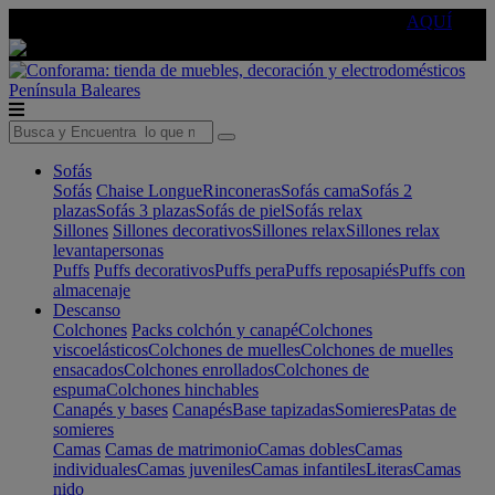
🔵Cambia tu electro con
-10% EXTRA
de descuento ☑️
AQUÍ
Península
Baleares
Sofás
Sofás
Chaise Longue
Rinconeras
Sofás cama
Sofás 2
plazas
Sofás 3 plazas
Sofás de piel
Sofás relax
Sillones
Sillones decorativos
Sillones relax
Sillones relax
levantapersonas
Puffs
Puffs decorativos
Puffs pera
Puffs reposapiés
Puffs con
almacenaje
Descanso
Colchones
Packs colchón y canapé
Colchones
viscoelásticos
Colchones de muelles
Colchones de muelles
ensacados
Colchones enrollados
Colchones de
espuma
Colchones hinchables
Canapés y bases
Canapés
Base tapizadas
Somieres
Patas de
somieres
Camas
Camas de matrimonio
Camas dobles
Camas
individuales
Camas juveniles
Camas infantiles
Literas
Camas
nido