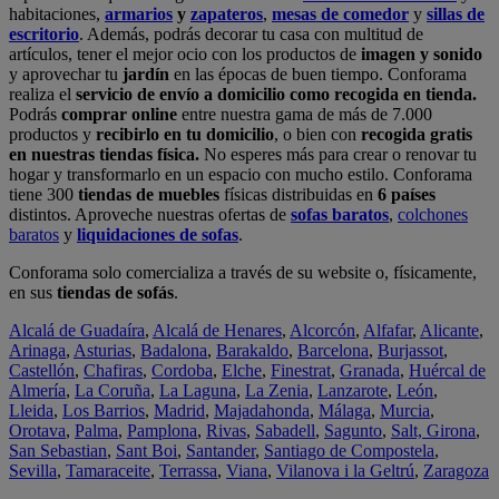
habitaciones,
armarios
y
zapateros
,
mesas de comedor
y
sillas de
escritorio
. Además, podrás decorar tu casa con multitud de
artículos, tener el mejor ocio con los productos de
imagen y sonido
y aprovechar tu
jardín
en las épocas de buen tiempo. Conforama
realiza el
servicio de envío a domicilio como recogida en tienda.
Podrás
comprar online
entre nuestra gama de más de 7.000
productos y
recibirlo en tu domicilio
, o bien con
recogida gratis
en nuestras tiendas física.
No esperes más para crear o renovar tu
hogar y transformarlo en un espacio con mucho estilo. Conforama
tiene 300
tiendas de muebles
físicas distribuidas en
6 países
distintos. Aproveche nuestras ofertas de
sofas baratos
,
colchones
baratos
y
liquidaciones de sofas
.
Conforama solo comercializa a través de su website o, físicamente,
en sus
tiendas de sofás
.
Alcalá de Guadaíra
,
Alcalá de Henares
,
Alcorcón
,
Alfafar
,
Alicante
,
Arinaga
,
Asturias
,
Badalona
,
Barakaldo
,
Barcelona
,
Burjassot
,
Castellón
,
Chafiras
,
Cordoba
,
Elche
,
Finestrat
,
Granada
,
Huércal de
Almería
,
La Coruña
,
La Laguna
,
La Zenia
,
Lanzarote
,
León
,
Lleida
,
Los Barrios
,
Madrid
,
Majadahonda
,
Málaga
,
Murcia
,
Orotava
,
Palma
,
Pamplona
,
Rivas
,
Sabadell
,
Sagunto
,
Salt, Girona
,
San Sebastian
,
Sant Boi
,
Santander
,
Santiago de Compostela
,
Sevilla
,
Tamaraceite
,
Terrassa
,
Viana
,
Vilanova i la Geltrú
,
Zaragoza