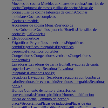
Muebles de cocina
Muebles auxiliares de cocina
Armarios de
cocina
Conjuntos de mesas y sillas de cocina
Mesas de
cocina
Sillas de cocina
Taburetes de cocina
Cocinas
modulares
Cocinas completas
Cocinas a medida
Accesorios de cocina
Menaje
Servicio de
mesa
Cubertería
Cuchillos para chef
Botellas
Utensilios de
cocina
Vajilla
Bandejas
Electrodomésticos
Frigoríficos
Frigoríficos americanos
Frigoríficos
combi
Frigoríficos integrables
Frigoríficos
pequeños
Frigoríficos portátiles
Congeladores
Congeladores verticales
Congeladores
horizontales
Lavadoras
Lavadoras de carga frontal
Lavadoras de carga
superior
Lavadoras - Secadoras
Lavadoras
integrables
Lavadoras por kg
Secadoras
Lavadoras - Secadoras
Secadoras con bomba de
calor
Secadoras de evacuación
Secadoras integrables
Secadoras
por Kg
Hornos
Conjunto de horno y placa
Hornos
convencionales
Hornos pirolíticos
Hornos multifunción
Placas de cocina
Conjunto de horno y
placa
Vitrocerámica
Placas de inducción
Placas de gas
Lavavajillas
Lavavajillas 60cm
Lavavajillas 45cm
Lavavajillas