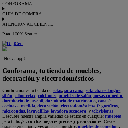
CONFORAMA
GUÍA DE COMPRA
ATENCIÓN AL CLIENTE
Pago 100% Seguro
¡Nueva app!
Conforama, tu tienda de muebles,
decoración y electrodomésticos
Conforama
es tu tienda de
sofás
,
sofá cama
,
sofá chaise longue
,
sillón
,
sillón relax
,
colchones
,
muebles de salón
,
mesas comedor
,
dormitorio de juvenil
,
dormitorio de matrimonio
,
canapés
,
cocinas a medida
,
decoración
,
electrodomésticos
,
frigoríficos
,
microondas
,
lavavajillas
,
lavadora secadora
, y
televisiones
.
Descubre nuestra amplia variedad de estilos en cualquier
muebles
para tu hogar,
con los mejores precios y promociones
. Crea el
espacio en el que vives gracias a nuestros
muebles de comedor
y