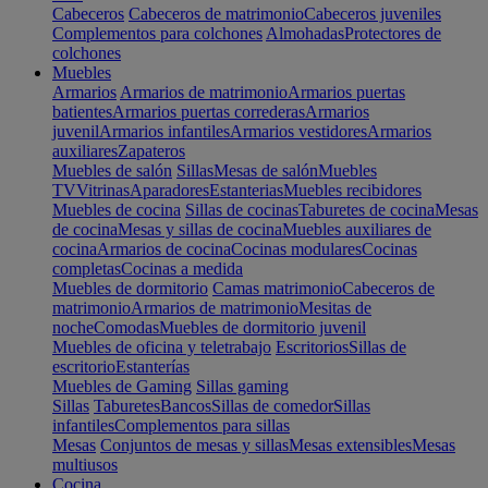
Cabeceros
Cabeceros de matrimonio
Cabeceros juveniles
Complementos para colchones
Almohadas
Protectores de
colchones
Muebles
Armarios
Armarios de matrimonio
Armarios puertas
batientes
Armarios puertas correderas
Armarios
juvenil
Armarios infantiles
Armarios vestidores
Armarios
auxiliares
Zapateros
Muebles de salón
Sillas
Mesas de salón
Muebles
TV
Vitrinas
Aparadores
Estanterias
Muebles recibidores
Muebles de cocina
Sillas de cocinas
Taburetes de cocina
Mesas
de cocina
Mesas y sillas de cocina
Muebles auxiliares de
cocina
Armarios de cocina
Cocinas modulares
Cocinas
completas
Cocinas a medida
Muebles de dormitorio
Camas matrimonio
Cabeceros de
matrimonio
Armarios de matrimonio
Mesitas de
noche
Comodas
Muebles de dormitorio juvenil
Muebles de oficina y teletrabajo
Escritorios
Sillas de
escritorio
Estanterías
Muebles de Gaming
Sillas gaming
Sillas
Taburetes
Bancos
Sillas de comedor
Sillas
infantiles
Complementos para sillas
Mesas
Conjuntos de mesas y sillas
Mesas extensibles
Mesas
multiusos
Cocina