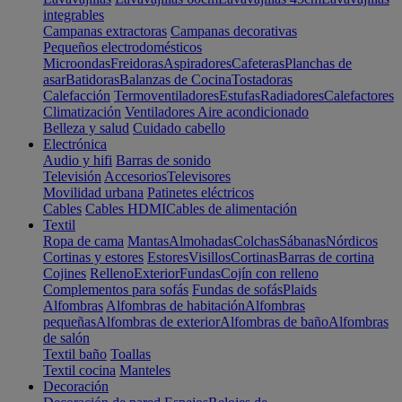
integrables
Campanas extractoras
Campanas decorativas
Pequeños electrodomésticos
Microondas
Freidoras
Aspiradores
Cafeteras
Planchas de
asar
Batidoras
Balanzas de Cocina
Tostadoras
Calefacción
Termoventiladores
Estufas
Radiadores
Calefactores
Climatización
Ventiladores
Aire acondicionado
Belleza y salud
Cuidado cabello
Electrónica
Audio y hifi
Barras de sonido
Televisión
Accesorios
Televisores
Movilidad urbana
Patinetes eléctricos
Cables
Cables HDMI
Cables de alimentación
Textil
Ropa de cama
Mantas
Almohadas
Colchas
Sábanas
Nórdicos
Cortinas y estores
Estores
Visillos
Cortinas
Barras de cortina
Cojines
Relleno
Exterior
Fundas
Cojín con relleno
Complementos para sofás
Fundas de sofás
Plaids
Alfombras
Alfombras de habitación
Alfombras
pequeñas
Alfombras de exterior
Alfombras de baño
Alfombras
de salón
Textil baño
Toallas
Textil cocina
Manteles
Decoración