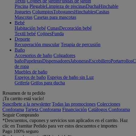
Textil
Cojines de jardín
Fundas de jardín
Piscina
Plegable
Limpieza de piscinas
Ducha
Hinchable
Juguetes
Columpios
Toboganes
Hinchables
Casitas
Mascotas
Casetas para mascotas
Bebé
Habitación bebé
Cunas
Decoración bebé
Textil bebé
Cojines
Funda
Deporte
Recuperación muscular
Terapia de percusión
Baño
Accesorios de baño
Colgadores
baño
Papeleras
Dispensadores
Jaboneras
Escobillero
Portarrollos
C
de ropa
Muebles de baño
Espejos de baño
Espejos de baño sin Luz
Grifería
Grifos para ducha
Resumen de tu pedido
¡Tu carrito está vacío!
Suscríbete a la newsletter
Todas las promociones
Colecciones
Conforama
Tarjeta Conforama
Financiación
Catálogos Conforama
Seguir Comprando
*Descuentos, cupones y servicios son aplicados en el carrito. Haz
clic en Tramitar Pedido para ver estos descuentos e importes
Pago 100% seguro