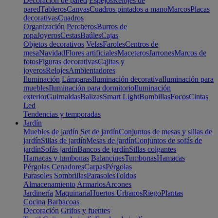
Decoración de pared
Espejos
Relojes de
pared
Tableros
Canvas
Cuadros pintados a mano
Marcos
Placas
decorativas
Cuadros
Organización
Percheros
Burros de
ropa
Joyeros
Cestas
Baúles
Cajas
Objetos decorativos
Velas
Faroles
Centros de
mesa
Navidad
Flores artificiales
Maceteros
Jarrones
Marcos de
fotos
Figuras decorativas
Cajitas y
joyeros
Relojes
Ambientadores
Iluminación
Lámparas
Iluminación decorativa
Iluminación para
muebles
Iluminación para dormitorio
Iluminación
exterior
Guirnaldas
Balizas
Smart Light
Bombillas
Focos
Cintas
Led
Tendencias y temporadas
Jardín
Muebles de jardín
Set de jardín
Conjuntos de mesas y sillas de
jardín
Sillas de jardín
Mesas de jardín
Conjuntos de sofás de
jardín
Sofás jardín
Bancos de jardín
Sillas colgantes
Hamacas y tumbonas
Balancines
Tumbonas
Hamacas
Pérgolas
Cenadores
Carpas
Pérgolas
Parasoles
Sombrillas
Parasoles
Toldos
Almacenamiento
Armarios
Arcones
Jardinería
Maquinaria
Huertos Urbanos
Riego
Plantas
Cocina
Barbacoas
Decoración
Grifos y fuentes