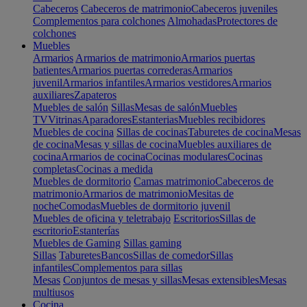
Cabeceros
Cabeceros de matrimonio
Cabeceros juveniles
Complementos para colchones
Almohadas
Protectores de
colchones
Muebles
Armarios
Armarios de matrimonio
Armarios puertas
batientes
Armarios puertas correderas
Armarios
juvenil
Armarios infantiles
Armarios vestidores
Armarios
auxiliares
Zapateros
Muebles de salón
Sillas
Mesas de salón
Muebles
TV
Vitrinas
Aparadores
Estanterias
Muebles recibidores
Muebles de cocina
Sillas de cocinas
Taburetes de cocina
Mesas
de cocina
Mesas y sillas de cocina
Muebles auxiliares de
cocina
Armarios de cocina
Cocinas modulares
Cocinas
completas
Cocinas a medida
Muebles de dormitorio
Camas matrimonio
Cabeceros de
matrimonio
Armarios de matrimonio
Mesitas de
noche
Comodas
Muebles de dormitorio juvenil
Muebles de oficina y teletrabajo
Escritorios
Sillas de
escritorio
Estanterías
Muebles de Gaming
Sillas gaming
Sillas
Taburetes
Bancos
Sillas de comedor
Sillas
infantiles
Complementos para sillas
Mesas
Conjuntos de mesas y sillas
Mesas extensibles
Mesas
multiusos
Cocina