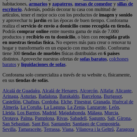
habitaciones,
armarios
y
zapateros
,
mesas de comedor
y
sillas de
escritorio
. Además, podrás decorar tu casa con multitud de
artículos, tener el mejor ocio con los productos de
imagen y sonido
y aprovechar tu
jardín
en las épocas de buen tiempo. Conforama
realiza el
servicio de envío a domicilio como recogida en tienda.
Podrás
comprar online
entre nuestra gama de más de 7.000
productos y
recibirlo en tu domicilio
, o bien con
recogida gratis
en nuestras tiendas física.
No esperes más para crear o renovar tu
hogar y transformarlo en un espacio con mucho estilo. Conforama
tiene 300
tiendas de muebles
físicas distribuidas en
6 países
distintos. Aproveche nuestras ofertas de
sofas baratos
,
colchones
baratos
y
liquidaciones de sofas
.
Conforama solo comercializa a través de su website o, físicamente,
en sus
tiendas de sofás
.
Alcalá de Guadaíra
,
Alcalá de Henares
,
Alcorcón
,
Alfafar
,
Alicante
,
Arinaga
,
Asturias
,
Badalona
,
Barakaldo
,
Barcelona
,
Burjassot
,
Castellón
,
Chafiras
,
Cordoba
,
Elche
,
Finestrat
,
Granada
,
Huércal de
Almería
,
La Coruña
,
La Laguna
,
La Zenia
,
Lanzarote
,
León
,
Lleida
,
Los Barrios
,
Madrid
,
Majadahonda
,
Málaga
,
Murcia
,
Orotava
,
Palma
,
Pamplona
,
Rivas
,
Sabadell
,
Sagunto
,
Salt, Girona
,
San Sebastian
,
Sant Boi
,
Santander
,
Santiago de Compostela
,
Sevilla
,
Tamaraceite
,
Terrassa
,
Viana
,
Vilanova i la Geltrú
,
Zaragoza