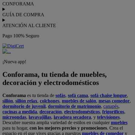
CONFORAMA
GUÍA DE COMPRA
ATENCIÓN AL CLIENTE
Pago 100% Seguro
¡Nueva app!
Conforama, tu tienda de muebles,
decoración y electrodomésticos
Conforama
es tu tienda de
sofás
,
sofá cama
,
sofá chaise longue
,
sillón
,
sillón relax
,
colchones
,
muebles de salón
,
mesas comedor
,
dormitorio de juvenil
,
dormitorio de matrimonio
,
canapés
,
cocinas a medida
,
decoración
,
electrodomésticos
,
frigoríficos
,
microondas
,
lavavajillas
,
lavadora secadora
, y
televisiones
.
Descubre nuestra amplia variedad de estilos en cualquier
muebles
para tu hogar,
con los mejores precios y promociones
. Crea el
espacio en el que vives gracias a nuestros
muebles de comedor
y