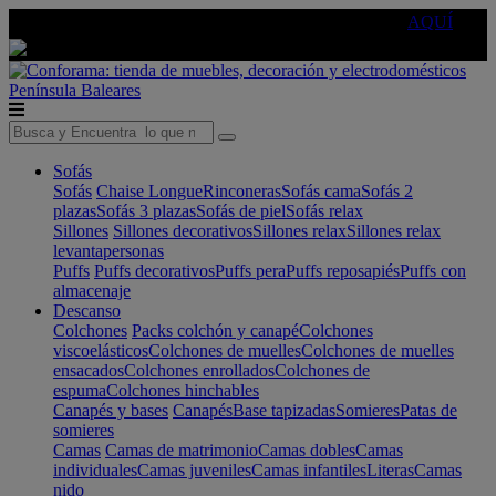
🔵Cambia tu electro con
-10% EXTRA
de descuento ☑️
AQUÍ
Península
Baleares
Sofás
Sofás
Chaise Longue
Rinconeras
Sofás cama
Sofás 2
plazas
Sofás 3 plazas
Sofás de piel
Sofás relax
Sillones
Sillones decorativos
Sillones relax
Sillones relax
levantapersonas
Puffs
Puffs decorativos
Puffs pera
Puffs reposapiés
Puffs con
almacenaje
Descanso
Colchones
Packs colchón y canapé
Colchones
viscoelásticos
Colchones de muelles
Colchones de muelles
ensacados
Colchones enrollados
Colchones de
espuma
Colchones hinchables
Canapés y bases
Canapés
Base tapizadas
Somieres
Patas de
somieres
Camas
Camas de matrimonio
Camas dobles
Camas
individuales
Camas juveniles
Camas infantiles
Literas
Camas
nido