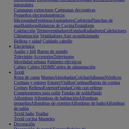
integrables
Campanas extractoras
Campanas decorativas
Pequeños electrodomésticos
Microondas
Freidoras
Aspiradores
Cafeteras
Planchas de
asar
Batidoras
Balanzas de Cocina
Tostadoras
Calefacción
Termoventiladores
Estufas
Radiadores
Calefactores
Climatización
Ventiladores
Aire acondicionado
Belleza y salud
Cuidado cabello
Electrónica
Audio y hifi
Barras de sonido
Televisión
Accesorios
Televisores
Movilidad urbana
Patinetes eléctricos
Cables
Cables HDMI
Cables de alimentación
Textil
Ropa de cama
Mantas
Almohadas
Colchas
Sábanas
Nórdicos
Cortinas y estores
Estores
Visillos
Cortinas
Barras de cortina
Cojines
Relleno
Exterior
Fundas
Cojín con relleno
Complementos para sofás
Fundas de sofás
Plaids
Alfombras
Alfombras de habitación
Alfombras
pequeñas
Alfombras de exterior
Alfombras de baño
Alfombras
de salón
Textil baño
Toallas
Textil cocina
Manteles
Decoración