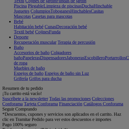
Textil
Cojines de jardín
Fundas de jardín
Piscina
Plegable
Limpieza de piscinas
Ducha
Hinchable
Juguetes
Columpios
Toboganes
Hinchables
Casitas
Mascotas
Casetas para mascotas
Bebé
Habitación bebé
Cunas
Decoración bebé
Textil bebé
Cojines
Funda
Deporte
Recuperación muscular
Terapia de percusión
Baño
Accesorios de baño
Colgadores
baño
Papeleras
Dispensadores
Jaboneras
Escobillero
Portarrollos
C
de ropa
Muebles de baño
Espejos de baño
Espejos de baño sin Luz
Grifería
Grifos para ducha
Resumen de tu pedido
¡Tu carrito está vacío!
Suscríbete a la newsletter
Todas las promociones
Colecciones
Conforama
Tarjeta Conforama
Financiación
Catálogos Conforama
Seguir Comprando
*Descuentos, cupones y servicios son aplicados en el carrito. Haz
clic en Tramitar Pedido para ver estos descuentos e importes
Pago 100% seguro