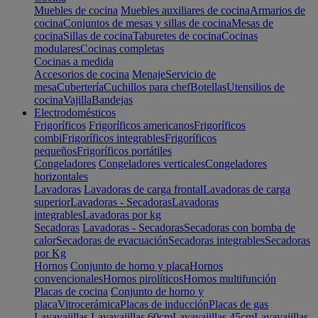
Muebles de cocina
Muebles auxiliares de cocina
Armarios de
cocina
Conjuntos de mesas y sillas de cocina
Mesas de
cocina
Sillas de cocina
Taburetes de cocina
Cocinas
modulares
Cocinas completas
Cocinas a medida
Accesorios de cocina
Menaje
Servicio de
mesa
Cubertería
Cuchillos para chef
Botellas
Utensilios de
cocina
Vajilla
Bandejas
Electrodomésticos
Frigoríficos
Frigoríficos americanos
Frigoríficos
combi
Frigoríficos integrables
Frigoríficos
pequeños
Frigoríficos portátiles
Congeladores
Congeladores verticales
Congeladores
horizontales
Lavadoras
Lavadoras de carga frontal
Lavadoras de carga
superior
Lavadoras - Secadoras
Lavadoras
integrables
Lavadoras por kg
Secadoras
Lavadoras - Secadoras
Secadoras con bomba de
calor
Secadoras de evacuación
Secadoras integrables
Secadoras
por Kg
Hornos
Conjunto de horno y placa
Hornos
convencionales
Hornos pirolíticos
Hornos multifunción
Placas de cocina
Conjunto de horno y
placa
Vitrocerámica
Placas de inducción
Placas de gas
Lavavajillas
Lavavajillas 60cm
Lavavajillas 45cm
Lavavajillas