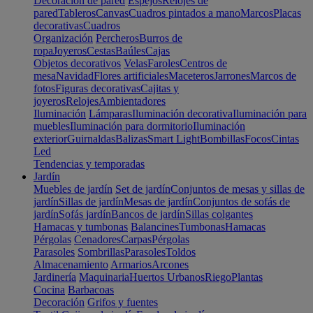
Decoración de pared
Espejos
Relojes de
pared
Tableros
Canvas
Cuadros pintados a mano
Marcos
Placas
decorativas
Cuadros
Organización
Percheros
Burros de
ropa
Joyeros
Cestas
Baúles
Cajas
Objetos decorativos
Velas
Faroles
Centros de
mesa
Navidad
Flores artificiales
Maceteros
Jarrones
Marcos de
fotos
Figuras decorativas
Cajitas y
joyeros
Relojes
Ambientadores
Iluminación
Lámparas
Iluminación decorativa
Iluminación para
muebles
Iluminación para dormitorio
Iluminación
exterior
Guirnaldas
Balizas
Smart Light
Bombillas
Focos
Cintas
Led
Tendencias y temporadas
Jardín
Muebles de jardín
Set de jardín
Conjuntos de mesas y sillas de
jardín
Sillas de jardín
Mesas de jardín
Conjuntos de sofás de
jardín
Sofás jardín
Bancos de jardín
Sillas colgantes
Hamacas y tumbonas
Balancines
Tumbonas
Hamacas
Pérgolas
Cenadores
Carpas
Pérgolas
Parasoles
Sombrillas
Parasoles
Toldos
Almacenamiento
Armarios
Arcones
Jardinería
Maquinaria
Huertos Urbanos
Riego
Plantas
Cocina
Barbacoas
Decoración
Grifos y fuentes