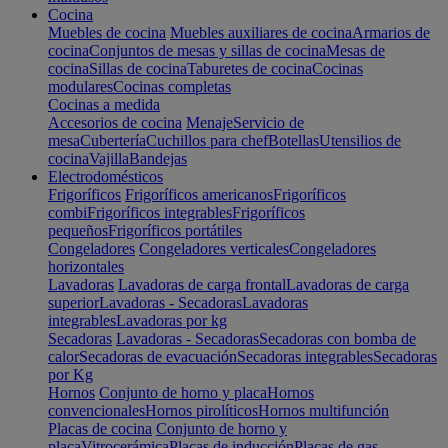
Cocina
Muebles de cocina
Muebles auxiliares de cocina
Armarios de
cocina
Conjuntos de mesas y sillas de cocina
Mesas de
cocina
Sillas de cocina
Taburetes de cocina
Cocinas
modulares
Cocinas completas
Cocinas a medida
Accesorios de cocina
Menaje
Servicio de
mesa
Cubertería
Cuchillos para chef
Botellas
Utensilios de
cocina
Vajilla
Bandejas
Electrodomésticos
Frigoríficos
Frigoríficos americanos
Frigoríficos
combi
Frigoríficos integrables
Frigoríficos
pequeños
Frigoríficos portátiles
Congeladores
Congeladores verticales
Congeladores
horizontales
Lavadoras
Lavadoras de carga frontal
Lavadoras de carga
superior
Lavadoras - Secadoras
Lavadoras
integrables
Lavadoras por kg
Secadoras
Lavadoras - Secadoras
Secadoras con bomba de
calor
Secadoras de evacuación
Secadoras integrables
Secadoras
por Kg
Hornos
Conjunto de horno y placa
Hornos
convencionales
Hornos pirolíticos
Hornos multifunción
Placas de cocina
Conjunto de horno y
placa
Vitrocerámica
Placas de inducción
Placas de gas