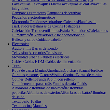
Lavavajillas
Lavavajillas 60cm
Lavavajillas 45cm
Lavavajillas
integrables
Campanas extractoras
Campanas decorativas
Pequeños electrodomésticos
Microondas
Freidoras
Aspiradores
Cafeteras
Planchas de
asar
Batidoras
Balanzas de Cocina
Tostadoras
Calefacción
Termoventiladores
Estufas
Radiadores
Calefactores
Climatización
Ventiladores
Aire acondicionado
Belleza y salud
Cuidado cabello
Electrónica
Audio y hifi
Barras de sonido
Televisión
Accesorios
Televisores
Movilidad urbana
Patinetes eléctricos
Cables
Cables HDMI
Cables de alimentación
Textil
Ropa de cama
Mantas
Almohadas
Colchas
Sábanas
Nórdicos
Cortinas y estores
Estores
Visillos
Cortinas
Barras de cortina
Cojines
Relleno
Fundas
Cojín con relleno
Complementos para sofás
Fundas de sofás
Plaids
Alfombras
Alfombras de habitación
Alfombras
pequeñas
Alfombras de exterior
Alfombras de baño
Alfombras
de salón
Textil baño
Toallas
Textil cocina
Manteles