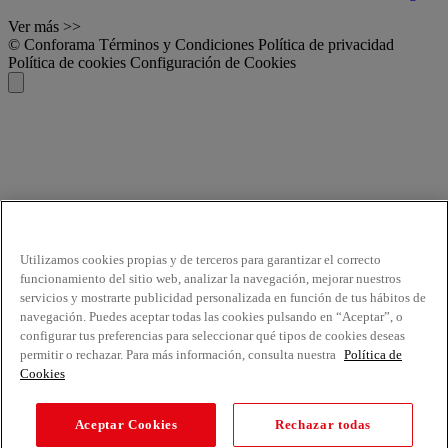
Ver más >>
© Conforama
Términos y Condiciones
Política de privacidad
Política de cookies
Configuración de Cookies
Utilizamos cookies propias y de terceros para garantizar el correcto
funcionamiento del sitio web, analizar la navegación, mejorar nuestros
servicios y mostrarte publicidad personalizada en función de tus hábitos de
navegación. Puedes aceptar todas las cookies pulsando en “Aceptar”, o
configurar tus preferencias para seleccionar qué tipos de cookies deseas
permitir o rechazar. Para más información, consulta nuestra
Política de
Cookies
Aceptar Cookies
Rechazar todas