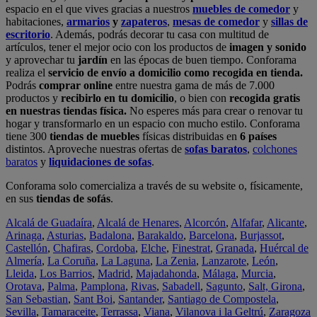
espacio en el que vives gracias a nuestros
muebles de comedor
y
habitaciones,
armarios
y
zapateros
,
mesas de comedor
y
sillas de
escritorio
. Además, podrás decorar tu casa con multitud de
artículos, tener el mejor ocio con los productos de
imagen y sonido
y aprovechar tu
jardín
en las épocas de buen tiempo. Conforama
realiza el
servicio de envío a domicilio como recogida en tienda.
Podrás
comprar online
entre nuestra gama de más de 7.000
productos y
recibirlo en tu domicilio
, o bien con
recogida gratis
en nuestras tiendas física.
No esperes más para crear o renovar tu
hogar y transformarlo en un espacio con mucho estilo. Conforama
tiene 300
tiendas de muebles
físicas distribuidas en
6 países
distintos. Aproveche nuestras ofertas de
sofas baratos
,
colchones
baratos
y
liquidaciones de sofas
.
Conforama solo comercializa a través de su website o, físicamente,
en sus
tiendas de sofás
.
Alcalá de Guadaíra
,
Alcalá de Henares
,
Alcorcón
,
Alfafar
,
Alicante
,
Arinaga
,
Asturias
,
Badalona
,
Barakaldo
,
Barcelona
,
Burjassot
,
Castellón
,
Chafiras
,
Cordoba
,
Elche
,
Finestrat
,
Granada
,
Huércal de
Almería
,
La Coruña
,
La Laguna
,
La Zenia
,
Lanzarote
,
León
,
Lleida
,
Los Barrios
,
Madrid
,
Majadahonda
,
Málaga
,
Murcia
,
Orotava
,
Palma
,
Pamplona
,
Rivas
,
Sabadell
,
Sagunto
,
Salt, Girona
,
San Sebastian
,
Sant Boi
,
Santander
,
Santiago de Compostela
,
Sevilla
,
Tamaraceite
,
Terrassa
,
Viana
,
Vilanova i la Geltrú
,
Zaragoza