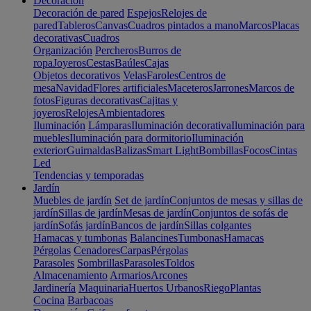
Decoración
Decoración de pared
Espejos
Relojes de
pared
Tableros
Canvas
Cuadros pintados a mano
Marcos
Placas
decorativas
Cuadros
Organización
Percheros
Burros de
ropa
Joyeros
Cestas
Baúles
Cajas
Objetos decorativos
Velas
Faroles
Centros de
mesa
Navidad
Flores artificiales
Maceteros
Jarrones
Marcos de
fotos
Figuras decorativas
Cajitas y
joyeros
Relojes
Ambientadores
Iluminación
Lámparas
Iluminación decorativa
Iluminación para
muebles
Iluminación para dormitorio
Iluminación
exterior
Guirnaldas
Balizas
Smart Light
Bombillas
Focos
Cintas
Led
Tendencias y temporadas
Jardín
Muebles de jardín
Set de jardín
Conjuntos de mesas y sillas de
jardín
Sillas de jardín
Mesas de jardín
Conjuntos de sofás de
jardín
Sofás jardín
Bancos de jardín
Sillas colgantes
Hamacas y tumbonas
Balancines
Tumbonas
Hamacas
Pérgolas
Cenadores
Carpas
Pérgolas
Parasoles
Sombrillas
Parasoles
Toldos
Almacenamiento
Armarios
Arcones
Jardinería
Maquinaria
Huertos Urbanos
Riego
Plantas
Cocina
Barbacoas