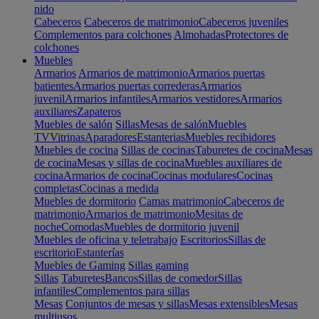
nido
Cabeceros
Cabeceros de matrimonio
Cabeceros juveniles
Complementos para colchones
Almohadas
Protectores de
colchones
Muebles
Armarios
Armarios de matrimonio
Armarios puertas
batientes
Armarios puertas correderas
Armarios
juvenil
Armarios infantiles
Armarios vestidores
Armarios
auxiliares
Zapateros
Muebles de salón
Sillas
Mesas de salón
Muebles
TV
Vitrinas
Aparadores
Estanterias
Muebles recibidores
Muebles de cocina
Sillas de cocinas
Taburetes de cocina
Mesas
de cocina
Mesas y sillas de cocina
Muebles auxiliares de
cocina
Armarios de cocina
Cocinas modulares
Cocinas
completas
Cocinas a medida
Muebles de dormitorio
Camas matrimonio
Cabeceros de
matrimonio
Armarios de matrimonio
Mesitas de
noche
Comodas
Muebles de dormitorio juvenil
Muebles de oficina y teletrabajo
Escritorios
Sillas de
escritorio
Estanterías
Muebles de Gaming
Sillas gaming
Sillas
Taburetes
Bancos
Sillas de comedor
Sillas
infantiles
Complementos para sillas
Mesas
Conjuntos de mesas y sillas
Mesas extensibles
Mesas
multiusos