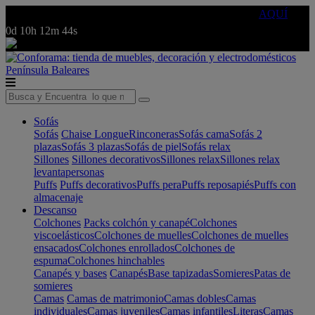
🔵Cambia tu electro con
-10% EXTRA
de descuento ☑️
AQUÍ
0d
10h
12m
44s
Península
Baleares
Sofás
Sofás
Chaise Longue
Rinconeras
Sofás cama
Sofás 2
plazas
Sofás 3 plazas
Sofás de piel
Sofás relax
Sillones
Sillones decorativos
Sillones relax
Sillones relax
levantapersonas
Puffs
Puffs decorativos
Puffs pera
Puffs reposapiés
Puffs con
almacenaje
Descanso
Colchones
Packs colchón y canapé
Colchones
viscoelásticos
Colchones de muelles
Colchones de muelles
ensacados
Colchones enrollados
Colchones de
espuma
Colchones hinchables
Canapés y bases
Canapés
Base tapizadas
Somieres
Patas de
somieres
Camas
Camas de matrimonio
Camas dobles
Camas
individuales
Camas juveniles
Camas infantiles
Literas
Camas