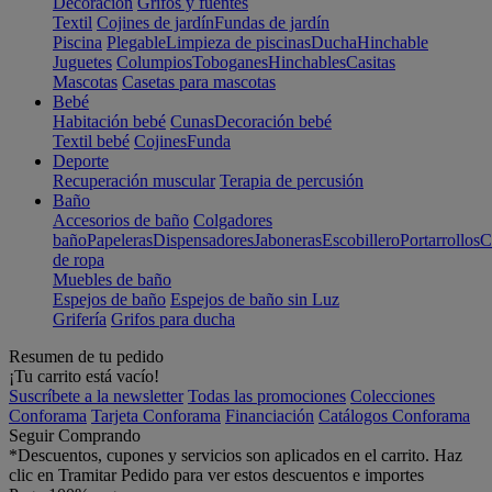
Decoración
Grifos y fuentes
Textil
Cojines de jardín
Fundas de jardín
Piscina
Plegable
Limpieza de piscinas
Ducha
Hinchable
Juguetes
Columpios
Toboganes
Hinchables
Casitas
Mascotas
Casetas para mascotas
Bebé
Habitación bebé
Cunas
Decoración bebé
Textil bebé
Cojines
Funda
Deporte
Recuperación muscular
Terapia de percusión
Baño
Accesorios de baño
Colgadores
baño
Papeleras
Dispensadores
Jaboneras
Escobillero
Portarrollos
C
de ropa
Muebles de baño
Espejos de baño
Espejos de baño sin Luz
Grifería
Grifos para ducha
Resumen de tu pedido
¡Tu carrito está vacío!
Suscríbete a la newsletter
Todas las promociones
Colecciones
Conforama
Tarjeta Conforama
Financiación
Catálogos Conforama
Seguir Comprando
*Descuentos, cupones y servicios son aplicados en el carrito. Haz
clic en Tramitar Pedido para ver estos descuentos e importes