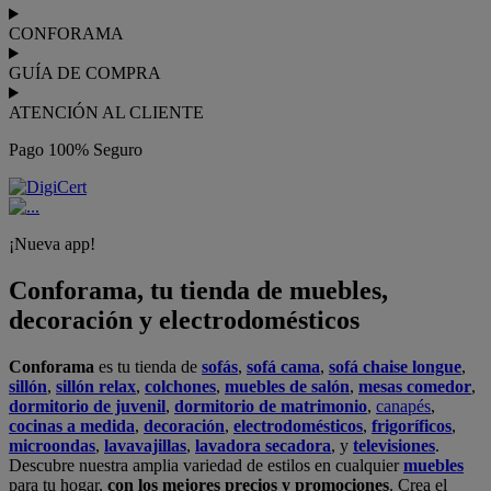
CONFORAMA
GUÍA DE COMPRA
ATENCIÓN AL CLIENTE
Pago 100% Seguro
¡Nueva app!
Conforama, tu tienda de muebles,
decoración y electrodomésticos
Conforama
es tu tienda de
sofás
,
sofá cama
,
sofá chaise longue
,
sillón
,
sillón relax
,
colchones
,
muebles de salón
,
mesas comedor
,
dormitorio de juvenil
,
dormitorio de matrimonio
,
canapés
,
cocinas a medida
,
decoración
,
electrodomésticos
,
frigoríficos
,
microondas
,
lavavajillas
,
lavadora secadora
, y
televisiones
.
Descubre nuestra amplia variedad de estilos en cualquier
muebles
para tu hogar,
con los mejores precios y promociones
. Crea el