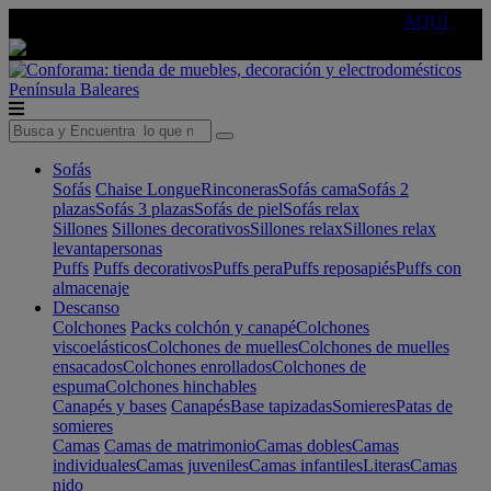
🔵Cambia tu electro con
-10% EXTRA
de descuento ☑️
AQUÍ
Península
Baleares
Sofás
Sofás
Chaise Longue
Rinconeras
Sofás cama
Sofás 2
plazas
Sofás 3 plazas
Sofás de piel
Sofás relax
Sillones
Sillones decorativos
Sillones relax
Sillones relax
levantapersonas
Puffs
Puffs decorativos
Puffs pera
Puffs reposapiés
Puffs con
almacenaje
Descanso
Colchones
Packs colchón y canapé
Colchones
viscoelásticos
Colchones de muelles
Colchones de muelles
ensacados
Colchones enrollados
Colchones de
espuma
Colchones hinchables
Canapés y bases
Canapés
Base tapizadas
Somieres
Patas de
somieres
Camas
Camas de matrimonio
Camas dobles
Camas
individuales
Camas juveniles
Camas infantiles
Literas
Camas
nido