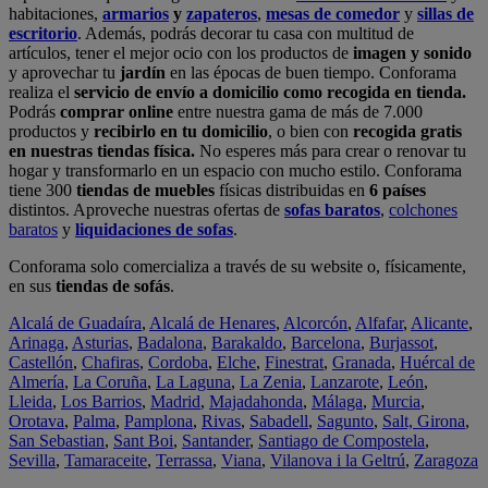
habitaciones,
armarios
y
zapateros
,
mesas de comedor
y
sillas de
escritorio
. Además, podrás decorar tu casa con multitud de
artículos, tener el mejor ocio con los productos de
imagen y sonido
y aprovechar tu
jardín
en las épocas de buen tiempo. Conforama
realiza el
servicio de envío a domicilio como recogida en tienda.
Podrás
comprar online
entre nuestra gama de más de 7.000
productos y
recibirlo en tu domicilio
, o bien con
recogida gratis
en nuestras tiendas física.
No esperes más para crear o renovar tu
hogar y transformarlo en un espacio con mucho estilo. Conforama
tiene 300
tiendas de muebles
físicas distribuidas en
6 países
distintos. Aproveche nuestras ofertas de
sofas baratos
,
colchones
baratos
y
liquidaciones de sofas
.
Conforama solo comercializa a través de su website o, físicamente,
en sus
tiendas de sofás
.
Alcalá de Guadaíra
,
Alcalá de Henares
,
Alcorcón
,
Alfafar
,
Alicante
,
Arinaga
,
Asturias
,
Badalona
,
Barakaldo
,
Barcelona
,
Burjassot
,
Castellón
,
Chafiras
,
Cordoba
,
Elche
,
Finestrat
,
Granada
,
Huércal de
Almería
,
La Coruña
,
La Laguna
,
La Zenia
,
Lanzarote
,
León
,
Lleida
,
Los Barrios
,
Madrid
,
Majadahonda
,
Málaga
,
Murcia
,
Orotava
,
Palma
,
Pamplona
,
Rivas
,
Sabadell
,
Sagunto
,
Salt, Girona
,
San Sebastian
,
Sant Boi
,
Santander
,
Santiago de Compostela
,
Sevilla
,
Tamaraceite
,
Terrassa
,
Viana
,
Vilanova i la Geltrú
,
Zaragoza