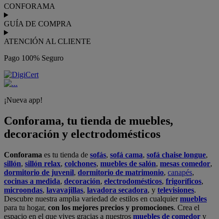
CONFORAMA
GUÍA DE COMPRA
ATENCIÓN AL CLIENTE
Pago 100% Seguro
¡Nueva app!
Conforama, tu tienda de muebles,
decoración y electrodomésticos
Conforama
es tu tienda de
sofás
,
sofá cama
,
sofá chaise longue
,
sillón
,
sillón relax
,
colchones
,
muebles de salón
,
mesas comedor
,
dormitorio de juvenil
,
dormitorio de matrimonio
,
canapés
,
cocinas a medida
,
decoración
,
electrodomésticos
,
frigoríficos
,
microondas
,
lavavajillas
,
lavadora secadora
, y
televisiones
.
Descubre nuestra amplia variedad de estilos en cualquier
muebles
para tu hogar,
con los mejores precios y promociones
. Crea el
espacio en el que vives gracias a nuestros
muebles de comedor
y