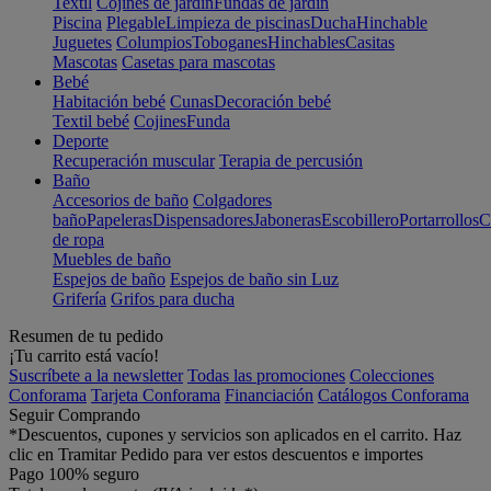
Textil
Cojines de jardín
Fundas de jardín
Piscina
Plegable
Limpieza de piscinas
Ducha
Hinchable
Juguetes
Columpios
Toboganes
Hinchables
Casitas
Mascotas
Casetas para mascotas
Bebé
Habitación bebé
Cunas
Decoración bebé
Textil bebé
Cojines
Funda
Deporte
Recuperación muscular
Terapia de percusión
Baño
Accesorios de baño
Colgadores
baño
Papeleras
Dispensadores
Jaboneras
Escobillero
Portarrollos
C
de ropa
Muebles de baño
Espejos de baño
Espejos de baño sin Luz
Grifería
Grifos para ducha
Resumen de tu pedido
¡Tu carrito está vacío!
Suscríbete a la newsletter
Todas las promociones
Colecciones
Conforama
Tarjeta Conforama
Financiación
Catálogos Conforama
Seguir Comprando
*Descuentos, cupones y servicios son aplicados en el carrito. Haz
clic en Tramitar Pedido para ver estos descuentos e importes
Pago 100% seguro