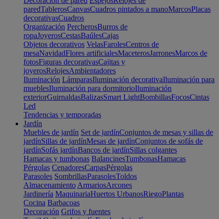
Decoración de pared
Espejos
Relojes de
pared
Tableros
Canvas
Cuadros pintados a mano
Marcos
Placas
decorativas
Cuadros
Organización
Percheros
Burros de
ropa
Joyeros
Cestas
Baúles
Cajas
Objetos decorativos
Velas
Faroles
Centros de
mesa
Navidad
Flores artificiales
Maceteros
Jarrones
Marcos de
fotos
Figuras decorativas
Cajitas y
joyeros
Relojes
Ambientadores
Iluminación
Lámparas
Iluminación decorativa
Iluminación para
muebles
Iluminación para dormitorio
Iluminación
exterior
Guirnaldas
Balizas
Smart Light
Bombillas
Focos
Cintas
Led
Tendencias y temporadas
Jardín
Muebles de jardín
Set de jardín
Conjuntos de mesas y sillas de
jardín
Sillas de jardín
Mesas de jardín
Conjuntos de sofás de
jardín
Sofás jardín
Bancos de jardín
Sillas colgantes
Hamacas y tumbonas
Balancines
Tumbonas
Hamacas
Pérgolas
Cenadores
Carpas
Pérgolas
Parasoles
Sombrillas
Parasoles
Toldos
Almacenamiento
Armarios
Arcones
Jardinería
Maquinaria
Huertos Urbanos
Riego
Plantas
Cocina
Barbacoas
Decoración
Grifos y fuentes