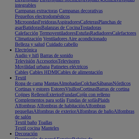
integrables
Campanas extractoras
Campanas decorativas
Pequeños electrodomésticos
Microondas
Freidoras
Aspiradores
Cafeteras
Planchas de
asar
Batidoras
Balanzas de Cocina
Tostadoras
Calefacción
Termoventiladores
Estufas
Radiadores
Calefactores
Climatización
Ventiladores
Aire acondicionado
Belleza y salud
Cuidado cabello
Electrónica
Audio y hifi
Barras de sonido
Televisión
Accesorios
Televisores
Movilidad urbana
Patinetes eléctricos
Cables
Cables HDMI
Cables de alimentación
Textil
Ropa de cama
Mantas
Almohadas
Colchas
Sábanas
Nórdicos
Cortinas y estores
Estores
Visillos
Cortinas
Barras de cortina
Cojines
Relleno
Exterior
Fundas
Cojín con relleno
Complementos para sofás
Fundas de sofás
Plaids
Alfombras
Alfombras de habitación
Alfombras
pequeñas
Alfombras de exterior
Alfombras de baño
Alfombras
de salón
Textil baño
Toallas
Textil cocina
Manteles
Decoración