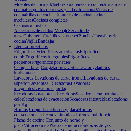
Muebles de cocina
Muebles auxiliares de cocina
Armarios de
cocina
Conjuntos de mesas y sillas de cocina
Mesas de
cocina
Sillas de cocina
Taburetes de cocina
Cocinas
modulares
Cocinas completas
Cocinas a medida
Accesorios de cocina
Menaje
Servicio de
mesa
Cubertería
Cuchillos para chef
Botellas
Utensilios de
cocina
Vajilla
Bandejas
Electrodomésticos
Frigoríficos
Frigoríficos americanos
Frigoríficos
combi
Frigoríficos integrables
Frigoríficos
pequeños
Frigoríficos portátiles
Congeladores
Congeladores verticales
Congeladores
horizontales
Lavadoras
Lavadoras de carga frontal
Lavadoras de carga
superior
Lavadoras - Secadoras
Lavadoras
integrables
Lavadoras por kg
Secadoras
Lavadoras - Secadoras
Secadoras con bomba de
calor
Secadoras de evacuación
Secadoras integrables
Secadoras
por Kg
Hornos
Conjunto de horno y placa
Hornos
convencionales
Hornos pirolíticos
Hornos multifunción
Placas de cocina
Conjunto de horno y
placa
Vitrocerámica
Placas de inducción
Placas de gas
Lavavajillas
Lavavajillas 60cm
Lavavajillas 45cm
Lavavajillas