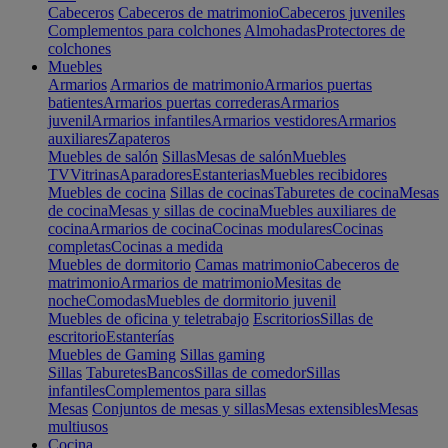
Cabeceros
Cabeceros de matrimonio
Cabeceros juveniles
Complementos para colchones
Almohadas
Protectores de
colchones
Muebles
Armarios
Armarios de matrimonio
Armarios puertas
batientes
Armarios puertas correderas
Armarios
juvenil
Armarios infantiles
Armarios vestidores
Armarios
auxiliares
Zapateros
Muebles de salón
Sillas
Mesas de salón
Muebles
TV
Vitrinas
Aparadores
Estanterias
Muebles recibidores
Muebles de cocina
Sillas de cocinas
Taburetes de cocina
Mesas
de cocina
Mesas y sillas de cocina
Muebles auxiliares de
cocina
Armarios de cocina
Cocinas modulares
Cocinas
completas
Cocinas a medida
Muebles de dormitorio
Camas matrimonio
Cabeceros de
matrimonio
Armarios de matrimonio
Mesitas de
noche
Comodas
Muebles de dormitorio juvenil
Muebles de oficina y teletrabajo
Escritorios
Sillas de
escritorio
Estanterías
Muebles de Gaming
Sillas gaming
Sillas
Taburetes
Bancos
Sillas de comedor
Sillas
infantiles
Complementos para sillas
Mesas
Conjuntos de mesas y sillas
Mesas extensibles
Mesas
multiusos
Cocina