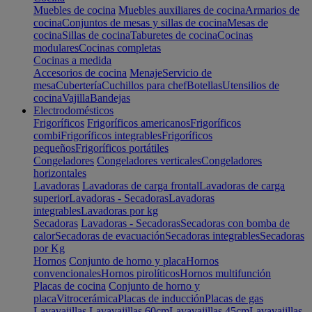
Muebles de cocina
Muebles auxiliares de cocina
Armarios de
cocina
Conjuntos de mesas y sillas de cocina
Mesas de
cocina
Sillas de cocina
Taburetes de cocina
Cocinas
modulares
Cocinas completas
Cocinas a medida
Accesorios de cocina
Menaje
Servicio de
mesa
Cubertería
Cuchillos para chef
Botellas
Utensilios de
cocina
Vajilla
Bandejas
Electrodomésticos
Frigoríficos
Frigoríficos americanos
Frigoríficos
combi
Frigoríficos integrables
Frigoríficos
pequeños
Frigoríficos portátiles
Congeladores
Congeladores verticales
Congeladores
horizontales
Lavadoras
Lavadoras de carga frontal
Lavadoras de carga
superior
Lavadoras - Secadoras
Lavadoras
integrables
Lavadoras por kg
Secadoras
Lavadoras - Secadoras
Secadoras con bomba de
calor
Secadoras de evacuación
Secadoras integrables
Secadoras
por Kg
Hornos
Conjunto de horno y placa
Hornos
convencionales
Hornos pirolíticos
Hornos multifunción
Placas de cocina
Conjunto de horno y
placa
Vitrocerámica
Placas de inducción
Placas de gas
Lavavajillas
Lavavajillas 60cm
Lavavajillas 45cm
Lavavajillas