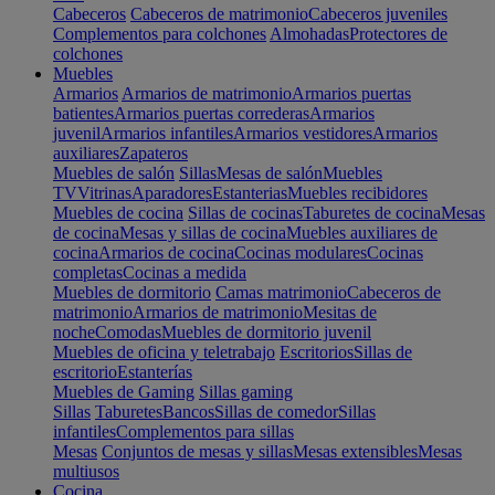
Cabeceros
Cabeceros de matrimonio
Cabeceros juveniles
Complementos para colchones
Almohadas
Protectores de
colchones
Muebles
Armarios
Armarios de matrimonio
Armarios puertas
batientes
Armarios puertas correderas
Armarios
juvenil
Armarios infantiles
Armarios vestidores
Armarios
auxiliares
Zapateros
Muebles de salón
Sillas
Mesas de salón
Muebles
TV
Vitrinas
Aparadores
Estanterias
Muebles recibidores
Muebles de cocina
Sillas de cocinas
Taburetes de cocina
Mesas
de cocina
Mesas y sillas de cocina
Muebles auxiliares de
cocina
Armarios de cocina
Cocinas modulares
Cocinas
completas
Cocinas a medida
Muebles de dormitorio
Camas matrimonio
Cabeceros de
matrimonio
Armarios de matrimonio
Mesitas de
noche
Comodas
Muebles de dormitorio juvenil
Muebles de oficina y teletrabajo
Escritorios
Sillas de
escritorio
Estanterías
Muebles de Gaming
Sillas gaming
Sillas
Taburetes
Bancos
Sillas de comedor
Sillas
infantiles
Complementos para sillas
Mesas
Conjuntos de mesas y sillas
Mesas extensibles
Mesas
multiusos
Cocina