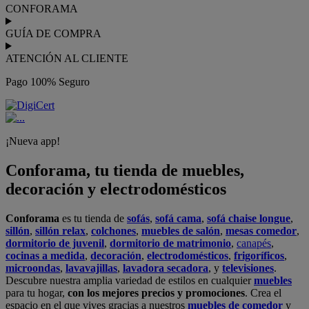
CONFORAMA
GUÍA DE COMPRA
ATENCIÓN AL CLIENTE
Pago 100% Seguro
¡Nueva app!
Conforama, tu tienda de muebles,
decoración y electrodomésticos
Conforama
es tu tienda de
sofás
,
sofá cama
,
sofá chaise longue
,
sillón
,
sillón relax
,
colchones
,
muebles de salón
,
mesas comedor
,
dormitorio de juvenil
,
dormitorio de matrimonio
,
canapés
,
cocinas a medida
,
decoración
,
electrodomésticos
,
frigoríficos
,
microondas
,
lavavajillas
,
lavadora secadora
, y
televisiones
.
Descubre nuestra amplia variedad de estilos en cualquier
muebles
para tu hogar,
con los mejores precios y promociones
. Crea el
espacio en el que vives gracias a nuestros
muebles de comedor
y