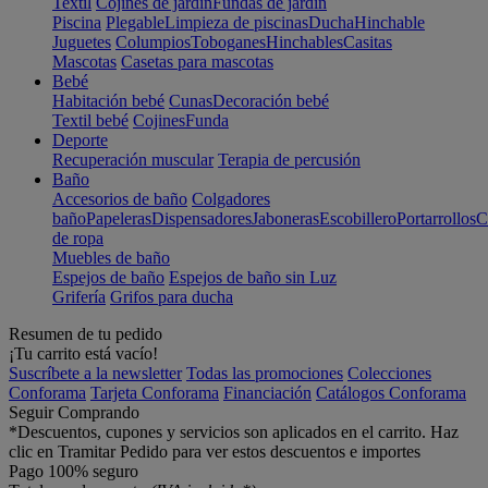
Textil
Cojines de jardín
Fundas de jardín
Piscina
Plegable
Limpieza de piscinas
Ducha
Hinchable
Juguetes
Columpios
Toboganes
Hinchables
Casitas
Mascotas
Casetas para mascotas
Bebé
Habitación bebé
Cunas
Decoración bebé
Textil bebé
Cojines
Funda
Deporte
Recuperación muscular
Terapia de percusión
Baño
Accesorios de baño
Colgadores
baño
Papeleras
Dispensadores
Jaboneras
Escobillero
Portarrollos
C
de ropa
Muebles de baño
Espejos de baño
Espejos de baño sin Luz
Grifería
Grifos para ducha
Resumen de tu pedido
¡Tu carrito está vacío!
Suscríbete a la newsletter
Todas las promociones
Colecciones
Conforama
Tarjeta Conforama
Financiación
Catálogos Conforama
Seguir Comprando
*Descuentos, cupones y servicios son aplicados en el carrito. Haz
clic en Tramitar Pedido para ver estos descuentos e importes
Pago 100% seguro