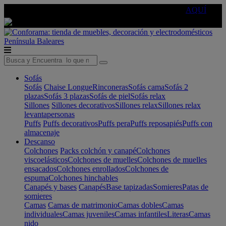
🔵Cambia tu electro con
-10% EXTRA
de descuento ☑️
AQUÍ
Península
Baleares
Sofás
Sofás
Chaise Longue
Rinconeras
Sofás cama
Sofás 2
plazas
Sofás 3 plazas
Sofás de piel
Sofás relax
Sillones
Sillones decorativos
Sillones relax
Sillones relax
levantapersonas
Puffs
Puffs decorativos
Puffs pera
Puffs reposapiés
Puffs con
almacenaje
Descanso
Colchones
Packs colchón y canapé
Colchones
viscoelásticos
Colchones de muelles
Colchones de muelles
ensacados
Colchones enrollados
Colchones de
espuma
Colchones hinchables
Canapés y bases
Canapés
Base tapizadas
Somieres
Patas de
somieres
Camas
Camas de matrimonio
Camas dobles
Camas
individuales
Camas juveniles
Camas infantiles
Literas
Camas
nido