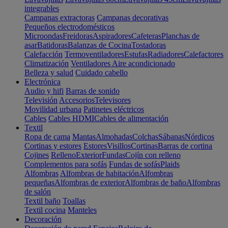
integrables
Campanas extractoras
Campanas decorativas
Pequeños electrodomésticos
Microondas
Freidoras
Aspiradores
Cafeteras
Planchas de
asar
Batidoras
Balanzas de Cocina
Tostadoras
Calefacción
Termoventiladores
Estufas
Radiadores
Calefactores
Climatización
Ventiladores
Aire acondicionado
Belleza y salud
Cuidado cabello
Electrónica
Audio y hifi
Barras de sonido
Televisión
Accesorios
Televisores
Movilidad urbana
Patinetes eléctricos
Cables
Cables HDMI
Cables de alimentación
Textil
Ropa de cama
Mantas
Almohadas
Colchas
Sábanas
Nórdicos
Cortinas y estores
Estores
Visillos
Cortinas
Barras de cortina
Cojines
Relleno
Exterior
Fundas
Cojín con relleno
Complementos para sofás
Fundas de sofás
Plaids
Alfombras
Alfombras de habitación
Alfombras
pequeñas
Alfombras de exterior
Alfombras de baño
Alfombras
de salón
Textil baño
Toallas
Textil cocina
Manteles
Decoración