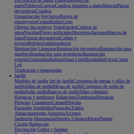
Decoración de pared
Espejos
Relojes de
pared
Tableros
Canvas
Cuadros pintados a mano
Marcos
Placas
decorativas
Cuadros
Organización
Percheros
Burros de
ropa
Joyeros
Cestas
Baúles
Cajas
Objetos decorativos
Velas
Faroles
Centros de
mesa
Navidad
Flores artificiales
Maceteros
Jarrones
Marcos de
fotos
Figuras decorativas
Cajitas y
joyeros
Relojes
Ambientadores
Iluminación
Lámparas
Iluminación decorativa
Iluminación para
muebles
Iluminación para dormitorio
Iluminación
exterior
Guirnaldas
Balizas
Smart Light
Bombillas
Focos
Cintas
Led
Tendencias y temporadas
Jardín
Muebles de jardín
Set de jardín
Conjuntos de mesas y sillas de
jardín
Sillas de jardín
Mesas de jardín
Conjuntos de sofás de
jardín
Sofás jardín
Bancos de jardín
Sillas colgantes
Hamacas y tumbonas
Balancines
Tumbonas
Hamacas
Pérgolas
Cenadores
Carpas
Pérgolas
Parasoles
Sombrillas
Parasoles
Toldos
Almacenamiento
Armarios
Arcones
Jardinería
Maquinaria
Huertos Urbanos
Riego
Plantas
Cocina
Barbacoas
Decoración
Grifos y fuentes