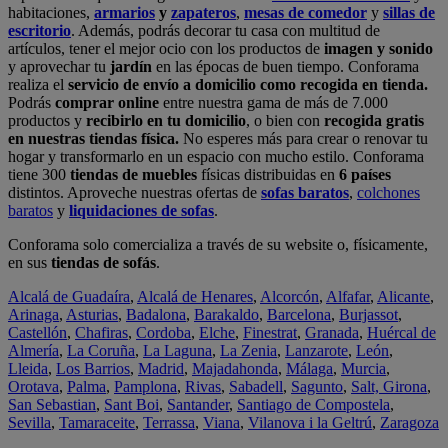
habitaciones,
armarios
y
zapateros
,
mesas de comedor
y
sillas de
escritorio
. Además, podrás decorar tu casa con multitud de
artículos, tener el mejor ocio con los productos de
imagen y sonido
y aprovechar tu
jardín
en las épocas de buen tiempo. Conforama
realiza el
servicio de envío a domicilio como recogida en tienda.
Podrás
comprar online
entre nuestra gama de más de 7.000
productos y
recibirlo en tu domicilio
, o bien con
recogida gratis
en nuestras tiendas física.
No esperes más para crear o renovar tu
hogar y transformarlo en un espacio con mucho estilo. Conforama
tiene 300
tiendas de muebles
físicas distribuidas en
6 países
distintos. Aproveche nuestras ofertas de
sofas baratos
,
colchones
baratos
y
liquidaciones de sofas
.
Conforama solo comercializa a través de su website o, físicamente,
en sus
tiendas de sofás
.
Alcalá de Guadaíra
,
Alcalá de Henares
,
Alcorcón
,
Alfafar
,
Alicante
,
Arinaga
,
Asturias
,
Badalona
,
Barakaldo
,
Barcelona
,
Burjassot
,
Castellón
,
Chafiras
,
Cordoba
,
Elche
,
Finestrat
,
Granada
,
Huércal de
Almería
,
La Coruña
,
La Laguna
,
La Zenia
,
Lanzarote
,
León
,
Lleida
,
Los Barrios
,
Madrid
,
Majadahonda
,
Málaga
,
Murcia
,
Orotava
,
Palma
,
Pamplona
,
Rivas
,
Sabadell
,
Sagunto
,
Salt, Girona
,
San Sebastian
,
Sant Boi
,
Santander
,
Santiago de Compostela
,
Sevilla
,
Tamaraceite
,
Terrassa
,
Viana
,
Vilanova i la Geltrú
,
Zaragoza