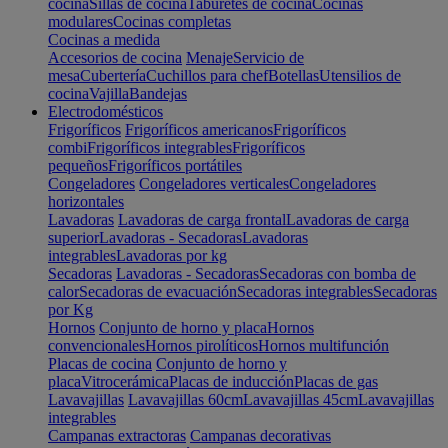
cocina
Sillas de cocina
Taburetes de cocina
Cocinas
modulares
Cocinas completas
Cocinas a medida
Accesorios de cocina
Menaje
Servicio de
mesa
Cubertería
Cuchillos para chef
Botellas
Utensilios de
cocina
Vajilla
Bandejas
Electrodomésticos
Frigoríficos
Frigoríficos americanos
Frigoríficos
combi
Frigoríficos integrables
Frigoríficos
pequeños
Frigoríficos portátiles
Congeladores
Congeladores verticales
Congeladores
horizontales
Lavadoras
Lavadoras de carga frontal
Lavadoras de carga
superior
Lavadoras - Secadoras
Lavadoras
integrables
Lavadoras por kg
Secadoras
Lavadoras - Secadoras
Secadoras con bomba de
calor
Secadoras de evacuación
Secadoras integrables
Secadoras
por Kg
Hornos
Conjunto de horno y placa
Hornos
convencionales
Hornos pirolíticos
Hornos multifunción
Placas de cocina
Conjunto de horno y
placa
Vitrocerámica
Placas de inducción
Placas de gas
Lavavajillas
Lavavajillas 60cm
Lavavajillas 45cm
Lavavajillas
integrables
Campanas extractoras
Campanas decorativas