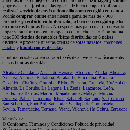
artículos, tener el mejor ocio con los productos de
imagen y sonido
y aprovechar tu
jardín
en las épocas de buen tiempo. Conforama
realiza el
servicio de envío a domicilio como recogida en tienda.
Podrás
comprar online
entre nuestra gama de más de 7.000
productos y
recibirlo en tu domicilio
, o bien con
recogida gratis
en nuestras tiendas física.
No esperes más para crear o renovar tu
hogar y transformarlo en un espacio con mucho estilo. Conforama
tiene 300
tiendas de muebles
físicas distribuidas en
6 países
distintos. Aproveche nuestras ofertas de
sofas baratos
,
colchones
baratos
y
liquidaciones de sofas
.
Conforama solo comercializa a través de su website o, físicamente,
en sus
tiendas de sofás
.
Alcalá de Guadaíra
,
Alcalá de Henares
,
Alcorcón
,
Alfafar
,
Alicante
,
Arinaga
,
Asturias
,
Badalona
,
Barakaldo
,
Barcelona
,
Burjassot
,
Castellón
,
Chafiras
,
Cordoba
,
Elche
,
Finestrat
,
Granada
,
Huércal de
Almería
,
La Coruña
,
La Laguna
,
La Zenia
,
Lanzarote
,
León
,
Lleida
,
Los Barrios
,
Madrid
,
Majadahonda
,
Málaga
,
Murcia
,
Orotava
,
Palma
,
Pamplona
,
Rivas
,
Sabadell
,
Sagunto
,
Salt, Girona
,
San Sebastian
,
Sant Boi
,
Santander
,
Santiago de Compostela
,
Sevilla
,
Tamaraceite
,
Terrassa
,
Viana
,
Vilanova i la Geltrú
,
Zaragoza
Ver más >>
© Conforama
Términos y Condiciones
Política de privacidad
Política de cookies
Configuración de Cookies