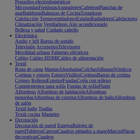
Pequeños electrodomésticos
Microondas
Freidoras
Aspiradores
Cafeteras
Planchas de
asar
Batidoras
Balanzas de Cocina
Tostadoras
Calefacción
Termoventiladores
Estufas
Radiadores
Calefactores
Climatización
Ventiladores
Aire acondicionado
Belleza y salud
Cuidado cabello
Electrónica
Audio y hifi
Barras de sonido
Televisión
Accesorios
Televisores
Movilidad urbana
Patinetes eléctricos
Cables
Cables HDMI
Cables de alimentación
Textil
Ropa de cama
Mantas
Almohadas
Colchas
Sábanas
Nórdicos
Cortinas y estores
Estores
Visillos
Cortinas
Barras de cortina
Cojines
Relleno
Exterior
Fundas
Cojín con relleno
Complementos para sofás
Fundas de sofás
Plaids
Alfombras
Alfombras de habitación
Alfombras
pequeñas
Alfombras de exterior
Alfombras de baño
Alfombras
de salón
Textil baño
Toallas
Textil cocina
Manteles
Decoración
Decoración de pared
Espejos
Relojes de
pared
Tableros
Canvas
Cuadros pintados a mano
Marcos
Placas
decorativas
Cuadros