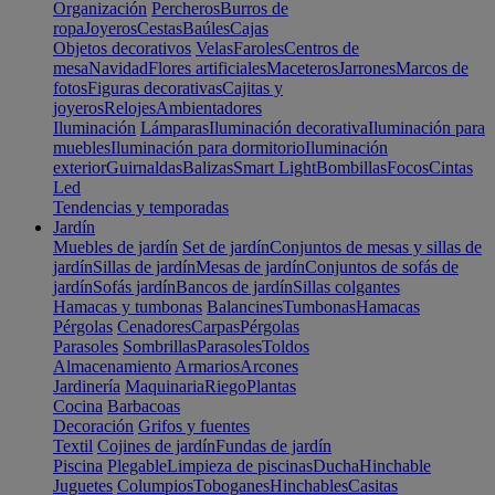
Organización
Percheros
Burros de
ropa
Joyeros
Cestas
Baúles
Cajas
Objetos decorativos
Velas
Faroles
Centros de
mesa
Navidad
Flores artificiales
Maceteros
Jarrones
Marcos de
fotos
Figuras decorativas
Cajitas y
joyeros
Relojes
Ambientadores
Iluminación
Lámparas
Iluminación decorativa
Iluminación para
muebles
Iluminación para dormitorio
Iluminación
exterior
Guirnaldas
Balizas
Smart Light
Bombillas
Focos
Cintas
Led
Tendencias y temporadas
Jardín
Muebles de jardín
Set de jardín
Conjuntos de mesas y sillas de
jardín
Sillas de jardín
Mesas de jardín
Conjuntos de sofás de
jardín
Sofás jardín
Bancos de jardín
Sillas colgantes
Hamacas y tumbonas
Balancines
Tumbonas
Hamacas
Pérgolas
Cenadores
Carpas
Pérgolas
Parasoles
Sombrillas
Parasoles
Toldos
Almacenamiento
Armarios
Arcones
Jardinería
Maquinaria
Riego
Plantas
Cocina
Barbacoas
Decoración
Grifos y fuentes
Textil
Cojines de jardín
Fundas de jardín
Piscina
Plegable
Limpieza de piscinas
Ducha
Hinchable
Juguetes
Columpios
Toboganes
Hinchables
Casitas