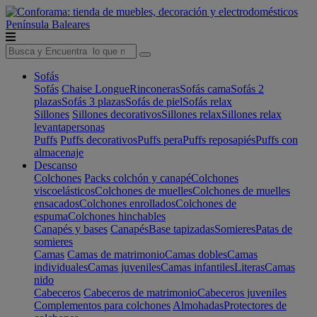
Península
Baleares
Sofás
Sofás
Chaise Longue
Rinconeras
Sofás cama
Sofás 2
plazas
Sofás 3 plazas
Sofás de piel
Sofás relax
Sillones
Sillones decorativos
Sillones relax
Sillones relax
levantapersonas
Puffs
Puffs decorativos
Puffs pera
Puffs reposapiés
Puffs con
almacenaje
Descanso
Colchones
Packs colchón y canapé
Colchones
viscoelásticos
Colchones de muelles
Colchones de muelles
ensacados
Colchones enrollados
Colchones de
espuma
Colchones hinchables
Canapés y bases
Canapés
Base tapizadas
Somieres
Patas de
somieres
Camas
Camas de matrimonio
Camas dobles
Camas
individuales
Camas juveniles
Camas infantiles
Literas
Camas
nido
Cabeceros
Cabeceros de matrimonio
Cabeceros juveniles
Complementos para colchones
Almohadas
Protectores de