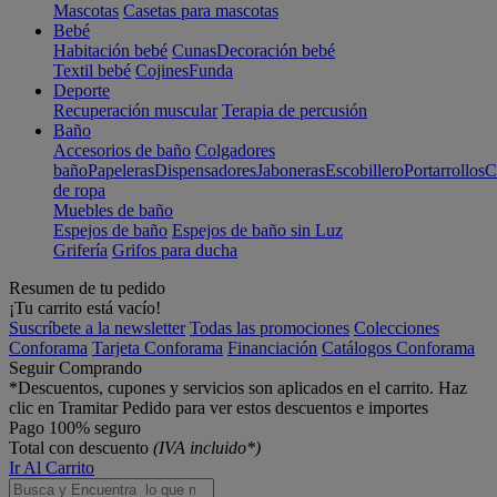
Mascotas
Casetas para mascotas
Bebé
Habitación bebé
Cunas
Decoración bebé
Textil bebé
Cojines
Funda
Deporte
Recuperación muscular
Terapia de percusión
Baño
Accesorios de baño
Colgadores
baño
Papeleras
Dispensadores
Jaboneras
Escobillero
Portarrollos
C
de ropa
Muebles de baño
Espejos de baño
Espejos de baño sin Luz
Grifería
Grifos para ducha
Resumen de tu pedido
¡Tu carrito está vacío!
Suscríbete a la newsletter
Todas las promociones
Colecciones
Conforama
Tarjeta Conforama
Financiación
Catálogos Conforama
Seguir Comprando
*Descuentos, cupones y servicios son aplicados en el carrito. Haz
clic en Tramitar Pedido para ver estos descuentos e importes
Pago 100% seguro
Total con descuento
(IVA incluido*)
Ir Al Carrito