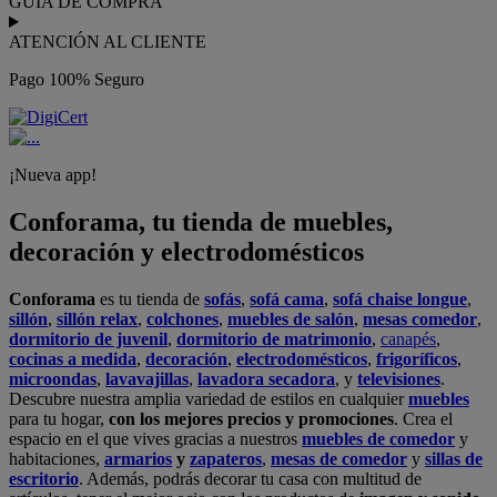
GUÍA DE COMPRA
ATENCIÓN AL CLIENTE
Pago 100% Seguro
¡Nueva app!
Conforama, tu tienda de muebles,
decoración y electrodomésticos
Conforama
es tu tienda de
sofás
,
sofá cama
,
sofá chaise longue
,
sillón
,
sillón relax
,
colchones
,
muebles de salón
,
mesas comedor
,
dormitorio de juvenil
,
dormitorio de matrimonio
,
canapés
,
cocinas a medida
,
decoración
,
electrodomésticos
,
frigoríficos
,
microondas
,
lavavajillas
,
lavadora secadora
, y
televisiones
.
Descubre nuestra amplia variedad de estilos en cualquier
muebles
para tu hogar,
con los mejores precios y promociones
. Crea el
espacio en el que vives gracias a nuestros
muebles de comedor
y
habitaciones,
armarios
y
zapateros
,
mesas de comedor
y
sillas de
escritorio
. Además, podrás decorar tu casa con multitud de