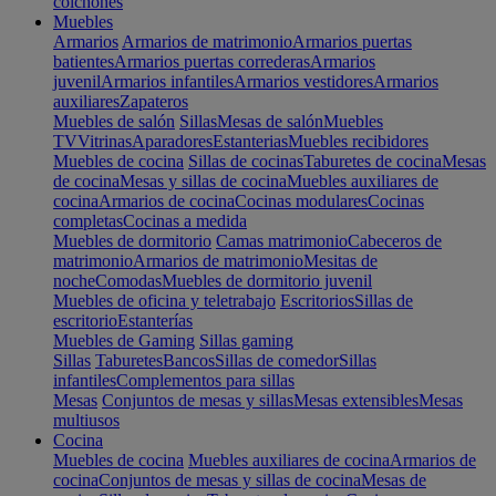
colchones
Muebles
Armarios
Armarios de matrimonio
Armarios puertas
batientes
Armarios puertas correderas
Armarios
juvenil
Armarios infantiles
Armarios vestidores
Armarios
auxiliares
Zapateros
Muebles de salón
Sillas
Mesas de salón
Muebles
TV
Vitrinas
Aparadores
Estanterias
Muebles recibidores
Muebles de cocina
Sillas de cocinas
Taburetes de cocina
Mesas
de cocina
Mesas y sillas de cocina
Muebles auxiliares de
cocina
Armarios de cocina
Cocinas modulares
Cocinas
completas
Cocinas a medida
Muebles de dormitorio
Camas matrimonio
Cabeceros de
matrimonio
Armarios de matrimonio
Mesitas de
noche
Comodas
Muebles de dormitorio juvenil
Muebles de oficina y teletrabajo
Escritorios
Sillas de
escritorio
Estanterías
Muebles de Gaming
Sillas gaming
Sillas
Taburetes
Bancos
Sillas de comedor
Sillas
infantiles
Complementos para sillas
Mesas
Conjuntos de mesas y sillas
Mesas extensibles
Mesas
multiusos
Cocina
Muebles de cocina
Muebles auxiliares de cocina
Armarios de
cocina
Conjuntos de mesas y sillas de cocina
Mesas de