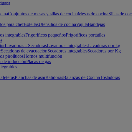
iusos
cina
Conjuntos de mesas y sillas de cocina
Mesas de cocina
Sillas de coc
los para chef
Botellas
Utensilios de cocina
Vajilla
Bandejas
cos integrables
Frigoríficos pequeños
Frigoríficos portátiles
es
ior
Lavadoras - Secadoras
Lavadoras integrables
Lavadoras por kg
r
Secadoras de evacuación
Secadoras integrables
Secadoras por Kg
s pirolíticos
Hornos multifunción
s de inducción
Placas de gas
ntegrables
afeteras
Planchas de asar
Batidoras
Balanzas de Cocina
Tostadoras