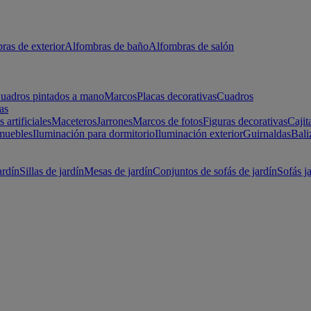
ras de exterior
Alfombras de baño
Alfombras de salón
uadros pintados a mano
Marcos
Placas decorativas
Cuadros
as
s artificiales
Maceteros
Jarrones
Marcos de fotos
Figuras decorativas
Cajit
muebles
Iluminación para dormitorio
Iluminación exterior
Guirnaldas
Bali
ardín
Sillas de jardín
Mesas de jardín
Conjuntos de sofás de jardín
Sofás j