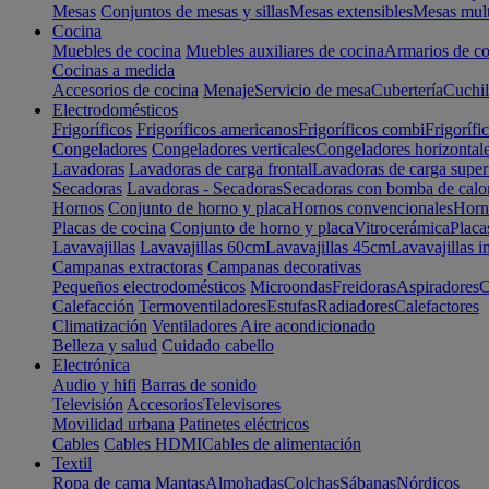
Mesas
Conjuntos de mesas y sillas
Mesas extensibles
Mesas mult
Cocina
Muebles de cocina
Muebles auxiliares de cocina
Armarios de co
Cocinas a medida
Accesorios de cocina
Menaje
Servicio de mesa
Cubertería
Cuchil
Electrodomésticos
Frigoríficos
Frigoríficos americanos
Frigoríficos combi
Frigorífi
Congeladores
Congeladores verticales
Congeladores horizontal
Lavadoras
Lavadoras de carga frontal
Lavadoras de carga super
Secadoras
Lavadoras - Secadoras
Secadoras con bomba de calo
Hornos
Conjunto de horno y placa
Hornos convencionales
Horno
Placas de cocina
Conjunto de horno y placa
Vitrocerámica
Placa
Lavavajillas
Lavavajillas 60cm
Lavavajillas 45cm
Lavavajillas i
Campanas extractoras
Campanas decorativas
Pequeños electrodomésticos
Microondas
Freidoras
Aspiradores
C
Calefacción
Termoventiladores
Estufas
Radiadores
Calefactores
Climatización
Ventiladores
Aire acondicionado
Belleza y salud
Cuidado cabello
Electrónica
Audio y hifi
Barras de sonido
Televisión
Accesorios
Televisores
Movilidad urbana
Patinetes eléctricos
Cables
Cables HDMI
Cables de alimentación
Textil
Ropa de cama
Mantas
Almohadas
Colchas
Sábanas
Nórdicos