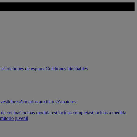
os
Colchones de espuma
Colchones hinchables
vestidores
Armarios auxiliares
Zapateros
 de cocina
Cocinas modulares
Cocinas completas
Cocinas a medida
mitorio juvenil