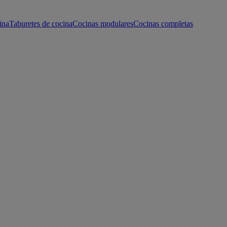
ina
Taburetes de cocina
Cocinas modulares
Cocinas completas