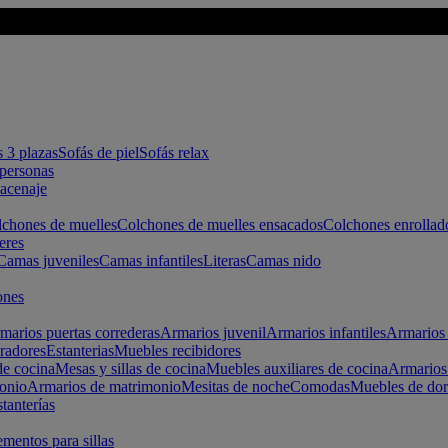
s 3 plazas
Sofás de piel
Sofás relax
apersonas
macenaje
chones de muelles
Colchones de muelles ensacados
Colchones enrollad
eres
Camas juveniles
Camas infantiles
Literas
Camas nido
ones
marios puertas correderas
Armarios juvenil
Armarios infantiles
Armarios 
radores
Estanterias
Muebles recibidores
e cocina
Mesas y sillas de cocina
Muebles auxiliares de cocina
Armarios
onio
Armarios de matrimonio
Mesitas de noche
Comodas
Muebles de dor
tanterías
entos para sillas