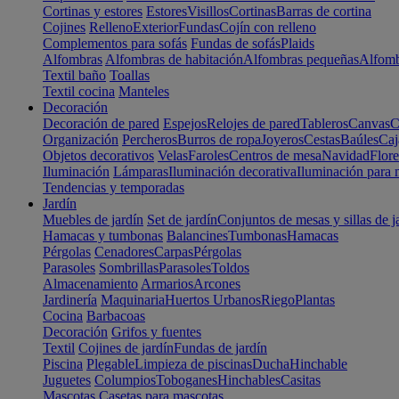
Cortinas y estores
Estores
Visillos
Cortinas
Barras de cortina
Cojines
Relleno
Exterior
Fundas
Cojín con relleno
Complementos para sofás
Fundas de sofás
Plaids
Alfombras
Alfombras de habitación
Alfombras pequeñas
Alfomb
Textil baño
Toallas
Textil cocina
Manteles
Decoración
Decoración de pared
Espejos
Relojes de pared
Tableros
Canvas
C
Organización
Percheros
Burros de ropa
Joyeros
Cestas
Baúles
Caj
Objetos decorativos
Velas
Faroles
Centros de mesa
Navidad
Flore
Iluminación
Lámparas
Iluminación decorativa
Iluminación para 
Tendencias y temporadas
Jardín
Muebles de jardín
Set de jardín
Conjuntos de mesas y sillas de j
Hamacas y tumbonas
Balancines
Tumbonas
Hamacas
Pérgolas
Cenadores
Carpas
Pérgolas
Parasoles
Sombrillas
Parasoles
Toldos
Almacenamiento
Armarios
Arcones
Jardinería
Maquinaria
Huertos Urbanos
Riego
Plantas
Cocina
Barbacoas
Decoración
Grifos y fuentes
Textil
Cojines de jardín
Fundas de jardín
Piscina
Plegable
Limpieza de piscinas
Ducha
Hinchable
Juguetes
Columpios
Toboganes
Hinchables
Casitas
Mascotas
Casetas para mascotas