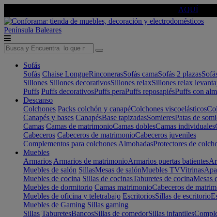
🔵Cambia tu electro con
-10% EXTRA
de descuento ☑️
AQUÍ
Península
Baleares
Sofás
Sofás
Chaise Longue
Rinconeras
Sofás cama
Sofás 2 plazas
Sofá
Sillones
Sillones decorativos
Sillones relax
Sillones relax levant
Puffs
Puffs decorativos
Puffs pera
Puffs reposapiés
Puffs con al
Descanso
Colchones
Packs colchón y canapé
Colchones viscoelásticos
Col
Canapés y bases
Canapés
Base tapizadas
Somieres
Patas de somi
Camas
Camas de matrimonio
Camas dobles
Camas individuales
Cabeceros
Cabeceros de matrimonio
Cabeceros juveniles
Complementos para colchones
Almohadas
Protectores de colch
Muebles
Armarios
Armarios de matrimonio
Armarios puertas batientes
Ar
Muebles de salón
Sillas
Mesas de salón
Muebles TV
Vitrinas
Apa
Muebles de cocina
Sillas de cocinas
Taburetes de cocina
Mesas d
Muebles de dormitorio
Camas matrimonio
Cabeceros de matrim
Muebles de oficina y teletrabajo
Escritorios
Sillas de escritorio
Es
Muebles de Gaming
Sillas gaming
Sillas
Taburetes
Bancos
Sillas de comedor
Sillas infantiles
Complem