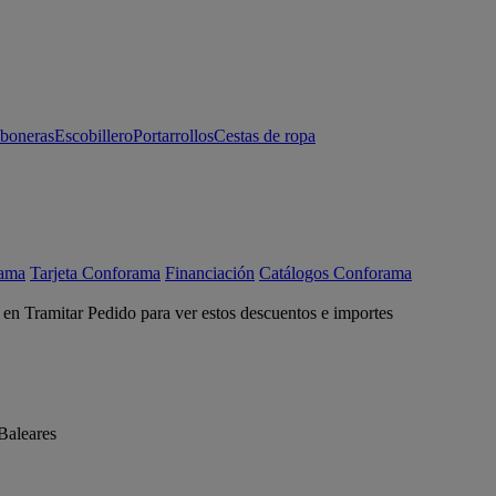
aboneras
Escobillero
Portarrollos
Cestas de ropa
rama
Tarjeta Conforama
Financiación
Catálogos Conforama
c en Tramitar Pedido para ver estos descuentos e importes
Baleares