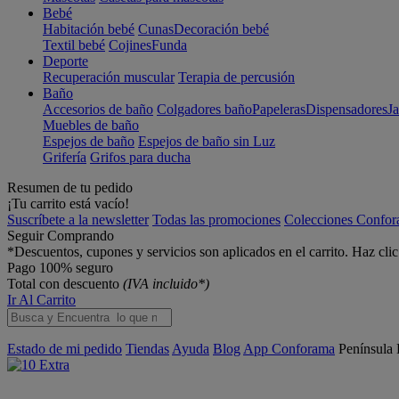
Bebé
Habitación bebé
Cunas
Decoración bebé
Textil bebé
Cojines
Funda
Deporte
Recuperación muscular
Terapia de percusión
Baño
Accesorios de baño
Colgadores baño
Papeleras
Dispensadores
J
Muebles de baño
Espejos de baño
Espejos de baño sin Luz
Grifería
Grifos para ducha
Resumen de tu pedido
¡Tu carrito está vacío!
Suscríbete a la newsletter
Todas las promociones
Colecciones Confo
Seguir Comprando
*Descuentos, cupones y servicios son aplicados en el carrito. Haz cli
Pago 100% seguro
Total con descuento
(IVA incluido*)
Ir Al Carrito
Estado de mi pedido
Tiendas
Ayuda
Blog
App Conforama
Península