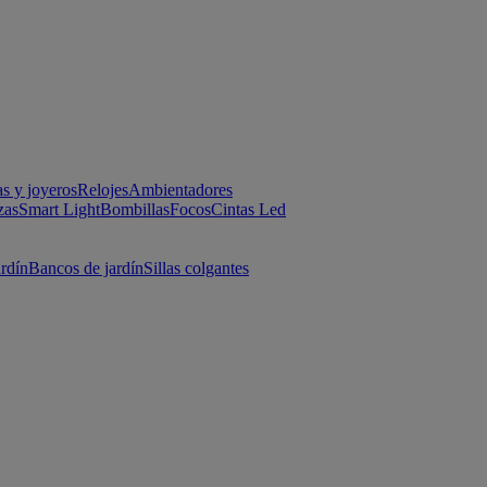
as y joyeros
Relojes
Ambientadores
zas
Smart Light
Bombillas
Focos
Cintas Led
ardín
Bancos de jardín
Sillas colgantes