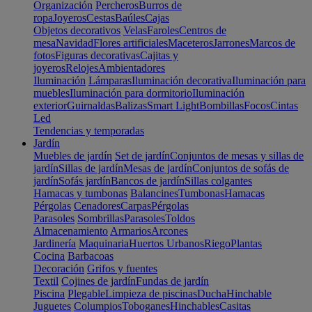
Organización
Percheros
Burros de
ropa
Joyeros
Cestas
Baúles
Cajas
Objetos decorativos
Velas
Faroles
Centros de
mesa
Navidad
Flores artificiales
Maceteros
Jarrones
Marcos de
fotos
Figuras decorativas
Cajitas y
joyeros
Relojes
Ambientadores
Iluminación
Lámparas
Iluminación decorativa
Iluminación para
muebles
Iluminación para dormitorio
Iluminación
exterior
Guirnaldas
Balizas
Smart Light
Bombillas
Focos
Cintas
Led
Tendencias y temporadas
Jardín
Muebles de jardín
Set de jardín
Conjuntos de mesas y sillas de
jardín
Sillas de jardín
Mesas de jardín
Conjuntos de sofás de
jardín
Sofás jardín
Bancos de jardín
Sillas colgantes
Hamacas y tumbonas
Balancines
Tumbonas
Hamacas
Pérgolas
Cenadores
Carpas
Pérgolas
Parasoles
Sombrillas
Parasoles
Toldos
Almacenamiento
Armarios
Arcones
Jardinería
Maquinaria
Huertos Urbanos
Riego
Plantas
Cocina
Barbacoas
Decoración
Grifos y fuentes
Textil
Cojines de jardín
Fundas de jardín
Piscina
Plegable
Limpieza de piscinas
Ducha
Hinchable
Juguetes
Columpios
Toboganes
Hinchables
Casitas