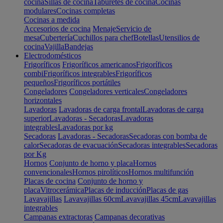
cocina
Sillas de cocina
Taburetes de cocina
Cocinas
modulares
Cocinas completas
Cocinas a medida
Accesorios de cocina
Menaje
Servicio de
mesa
Cubertería
Cuchillos para chef
Botellas
Utensilios de
cocina
Vajilla
Bandejas
Electrodomésticos
Frigoríficos
Frigoríficos americanos
Frigoríficos
combi
Frigoríficos integrables
Frigoríficos
pequeños
Frigoríficos portátiles
Congeladores
Congeladores verticales
Congeladores
horizontales
Lavadoras
Lavadoras de carga frontal
Lavadoras de carga
superior
Lavadoras - Secadoras
Lavadoras
integrables
Lavadoras por kg
Secadoras
Lavadoras - Secadoras
Secadoras con bomba de
calor
Secadoras de evacuación
Secadoras integrables
Secadoras
por Kg
Hornos
Conjunto de horno y placa
Hornos
convencionales
Hornos pirolíticos
Hornos multifunción
Placas de cocina
Conjunto de horno y
placa
Vitrocerámica
Placas de inducción
Placas de gas
Lavavajillas
Lavavajillas 60cm
Lavavajillas 45cm
Lavavajillas
integrables
Campanas extractoras
Campanas decorativas