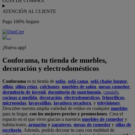
GUÍA DE COMPRA
ATENCIÓN AL CLIENTE
Pago 100% Seguro
¡Nueva app!
Conforama, tu tienda de muebles,
decoración y electrodomésticos
Conforama
es tu tienda de
sofás
,
sofá cama
,
sofá chaise longue
,
sillón
,
sillón relax
,
colchones
,
muebles de salón
,
mesas comedor
,
dormitorio de juvenil
,
dormitorio de matrimonio
,
canapés
,
cocinas a medida
,
decoración
,
electrodomésticos
,
frigoríficos
,
microondas
,
lavavajillas
,
lavadora secadora
, y
televisiones
.
Descubre nuestra amplia variedad de estilos en cualquier
muebles
para tu hogar,
con los mejores precios y promociones
. Crea el
espacio en el que vives gracias a nuestros
muebles de comedor
y
habitaciones,
armarios
y
zapateros
,
mesas de comedor
y
sillas de
escritorio
. Además, podrás decorar tu casa con multitud de