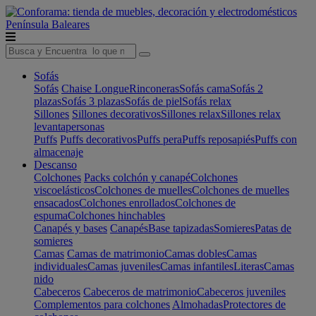
Península
Baleares
Sofás
Sofás
Chaise Longue
Rinconeras
Sofás cama
Sofás 2
plazas
Sofás 3 plazas
Sofás de piel
Sofás relax
Sillones
Sillones decorativos
Sillones relax
Sillones relax
levantapersonas
Puffs
Puffs decorativos
Puffs pera
Puffs reposapiés
Puffs con
almacenaje
Descanso
Colchones
Packs colchón y canapé
Colchones
viscoelásticos
Colchones de muelles
Colchones de muelles
ensacados
Colchones enrollados
Colchones de
espuma
Colchones hinchables
Canapés y bases
Canapés
Base tapizadas
Somieres
Patas de
somieres
Camas
Camas de matrimonio
Camas dobles
Camas
individuales
Camas juveniles
Camas infantiles
Literas
Camas
nido
Cabeceros
Cabeceros de matrimonio
Cabeceros juveniles
Complementos para colchones
Almohadas
Protectores de