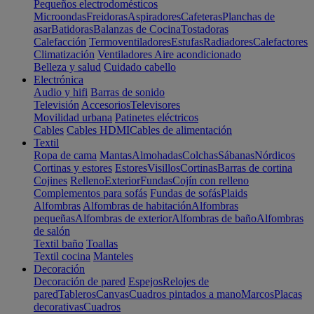
Pequeños electrodomésticos
Microondas
Freidoras
Aspiradores
Cafeteras
Planchas de
asar
Batidoras
Balanzas de Cocina
Tostadoras
Calefacción
Termoventiladores
Estufas
Radiadores
Calefactores
Climatización
Ventiladores
Aire acondicionado
Belleza y salud
Cuidado cabello
Electrónica
Audio y hifi
Barras de sonido
Televisión
Accesorios
Televisores
Movilidad urbana
Patinetes eléctricos
Cables
Cables HDMI
Cables de alimentación
Textil
Ropa de cama
Mantas
Almohadas
Colchas
Sábanas
Nórdicos
Cortinas y estores
Estores
Visillos
Cortinas
Barras de cortina
Cojines
Relleno
Exterior
Fundas
Cojín con relleno
Complementos para sofás
Fundas de sofás
Plaids
Alfombras
Alfombras de habitación
Alfombras
pequeñas
Alfombras de exterior
Alfombras de baño
Alfombras
de salón
Textil baño
Toallas
Textil cocina
Manteles
Decoración
Decoración de pared
Espejos
Relojes de
pared
Tableros
Canvas
Cuadros pintados a mano
Marcos
Placas
decorativas
Cuadros