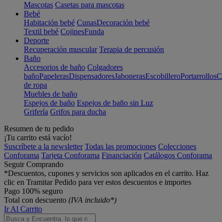
Mascotas
Casetas para mascotas
Bebé
Habitación bebé
Cunas
Decoración bebé
Textil bebé
Cojines
Funda
Deporte
Recuperación muscular
Terapia de percusión
Baño
Accesorios de baño
Colgadores
baño
Papeleras
Dispensadores
Jaboneras
Escobillero
Portarrollos
C
de ropa
Muebles de baño
Espejos de baño
Espejos de baño sin Luz
Grifería
Grifos para ducha
Resumen de tu pedido
¡Tu carrito está vacío!
Suscríbete a la newsletter
Todas las promociones
Colecciones
Conforama
Tarjeta Conforama
Financiación
Catálogos Conforama
Seguir Comprando
*Descuentos, cupones y servicios son aplicados en el carrito. Haz
clic en Tramitar Pedido para ver estos descuentos e importes
Pago 100% seguro
Total con descuento
(IVA incluido*)
Ir Al Carrito