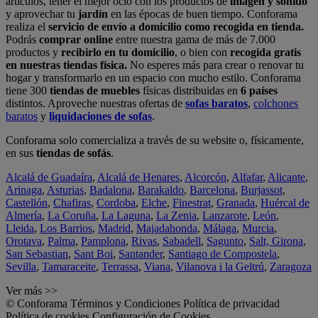
artículos, tener el mejor ocio con los productos de
imagen y sonido
y aprovechar tu
jardín
en las épocas de buen tiempo. Conforama
realiza el
servicio de envío a domicilio como recogida en tienda.
Podrás
comprar online
entre nuestra gama de más de 7.000
productos y
recibirlo en tu domicilio
, o bien con
recogida gratis
en nuestras tiendas física.
No esperes más para crear o renovar tu
hogar y transformarlo en un espacio con mucho estilo. Conforama
tiene 300
tiendas de muebles
físicas distribuidas en
6 países
distintos. Aproveche nuestras ofertas de
sofas baratos
,
colchones
baratos
y
liquidaciones de sofas
.
Conforama solo comercializa a través de su website o, físicamente,
en sus
tiendas de sofás
.
Alcalá de Guadaíra
,
Alcalá de Henares
,
Alcorcón
,
Alfafar
,
Alicante
,
Arinaga
,
Asturias
,
Badalona
,
Barakaldo
,
Barcelona
,
Burjassot
,
Castellón
,
Chafiras
,
Cordoba
,
Elche
,
Finestrat
,
Granada
,
Huércal de
Almería
,
La Coruña
,
La Laguna
,
La Zenia
,
Lanzarote
,
León
,
Lleida
,
Los Barrios
,
Madrid
,
Majadahonda
,
Málaga
,
Murcia
,
Orotava
,
Palma
,
Pamplona
,
Rivas
,
Sabadell
,
Sagunto
,
Salt, Girona
,
San Sebastian
,
Sant Boi
,
Santander
,
Santiago de Compostela
,
Sevilla
,
Tamaraceite
,
Terrassa
,
Viana
,
Vilanova i la Geltrú
,
Zaragoza
Ver más >>
© Conforama
Términos y Condiciones
Política de privacidad
Política de cookies
Configuración de Cookies