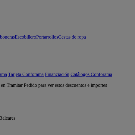
aboneras
Escobillero
Portarrollos
Cestas de ropa
rama
Tarjeta Conforama
Financiación
Catálogos Conforama
c en Tramitar Pedido para ver estos descuentos e importes
Baleares