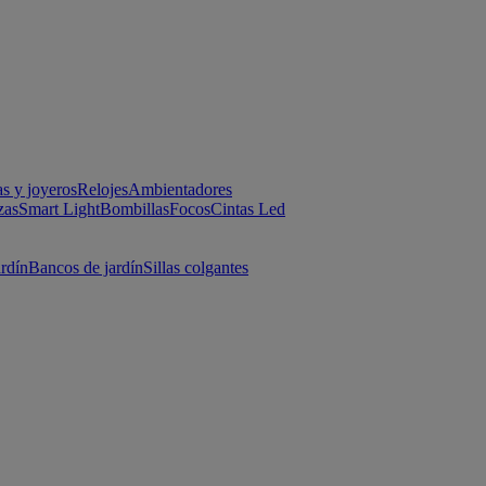
as y joyeros
Relojes
Ambientadores
zas
Smart Light
Bombillas
Focos
Cintas Led
ardín
Bancos de jardín
Sillas colgantes