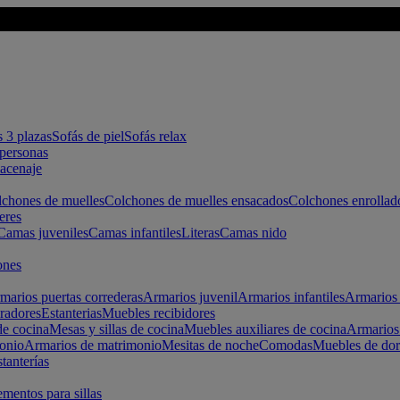
s 3 plazas
Sofás de piel
Sofás relax
apersonas
macenaje
chones de muelles
Colchones de muelles ensacados
Colchones enrollad
eres
Camas juveniles
Camas infantiles
Literas
Camas nido
ones
marios puertas correderas
Armarios juvenil
Armarios infantiles
Armarios 
radores
Estanterias
Muebles recibidores
e cocina
Mesas y sillas de cocina
Muebles auxiliares de cocina
Armarios
onio
Armarios de matrimonio
Mesitas de noche
Comodas
Muebles de dor
tanterías
entos para sillas