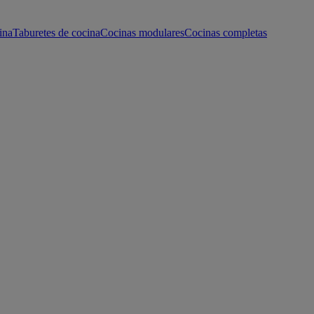
ina
Taburetes de cocina
Cocinas modulares
Cocinas completas