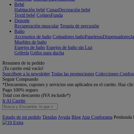
Bebé
Habitación bebé
Cunas
Decoración bebé
Textil bebé
Cojines
Funda
Deporte
Recuperación muscular
Terapia de percusión
Baño
Accesorios de baño
Colgadores baño
Papeleras
Dispensadores
J
Muebles de baño
Espejos de baño
Espejos de baño sin Luz
Grifería
Grifos para ducha
Resumen de tu pedido
¡Tu carrito está vacío!
Suscríbete a la newsletter
Todas las promociones
Colecciones Confo
Seguir Comprando
*Descuentos, cupones y servicios son aplicados en el carrito. Haz cli
Pago 100% seguro
Total con descuento
(IVA incluido*)
Ir Al Carrito
Estado de mi pedido
Tiendas
Ayuda
Blog
App Conforama
Península