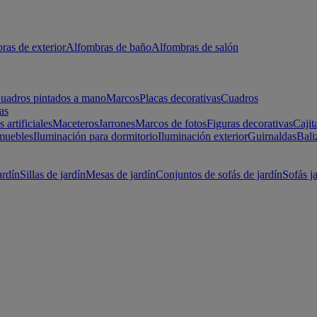
ras de exterior
Alfombras de baño
Alfombras de salón
uadros pintados a mano
Marcos
Placas decorativas
Cuadros
as
s artificiales
Maceteros
Jarrones
Marcos de fotos
Figuras decorativas
Cajit
muebles
Iluminación para dormitorio
Iluminación exterior
Guirnaldas
Bali
ardín
Sillas de jardín
Mesas de jardín
Conjuntos de sofás de jardín
Sofás j