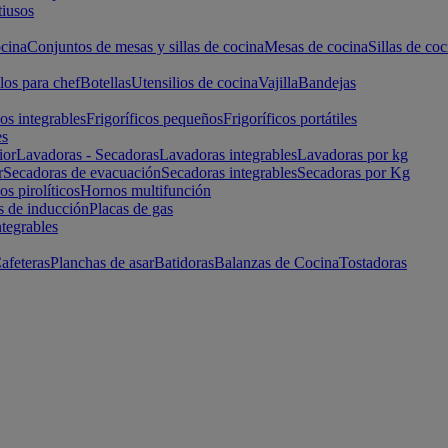
iusos
cina
Conjuntos de mesas y sillas de cocina
Mesas de cocina
Sillas de coc
los para chef
Botellas
Utensilios de cocina
Vajilla
Bandejas
cos integrables
Frigoríficos pequeños
Frigoríficos portátiles
es
ior
Lavadoras - Secadoras
Lavadoras integrables
Lavadoras por kg
r
Secadoras de evacuación
Secadoras integrables
Secadoras por Kg
s pirolíticos
Hornos multifunción
s de inducción
Placas de gas
ntegrables
afeteras
Planchas de asar
Batidoras
Balanzas de Cocina
Tostadoras