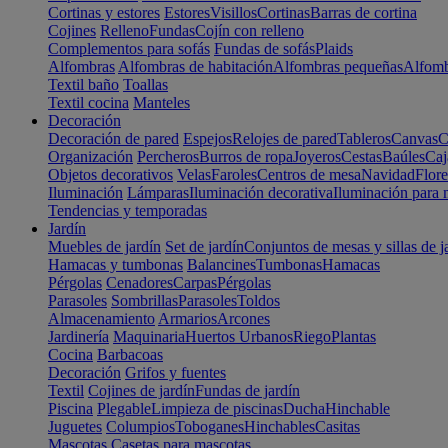
Cortinas y estores
Estores
Visillos
Cortinas
Barras de cortina
Cojines
Relleno
Fundas
Cojín con relleno
Complementos para sofás
Fundas de sofás
Plaids
Alfombras
Alfombras de habitación
Alfombras pequeñas
Alfomb
Textil baño
Toallas
Textil cocina
Manteles
Decoración
Decoración de pared
Espejos
Relojes de pared
Tableros
Canvas
C
Organización
Percheros
Burros de ropa
Joyeros
Cestas
Baúles
Caj
Objetos decorativos
Velas
Faroles
Centros de mesa
Navidad
Flore
Iluminación
Lámparas
Iluminación decorativa
Iluminación para 
Tendencias y temporadas
Jardín
Muebles de jardín
Set de jardín
Conjuntos de mesas y sillas de j
Hamacas y tumbonas
Balancines
Tumbonas
Hamacas
Pérgolas
Cenadores
Carpas
Pérgolas
Parasoles
Sombrillas
Parasoles
Toldos
Almacenamiento
Armarios
Arcones
Jardinería
Maquinaria
Huertos Urbanos
Riego
Plantas
Cocina
Barbacoas
Decoración
Grifos y fuentes
Textil
Cojines de jardín
Fundas de jardín
Piscina
Plegable
Limpieza de piscinas
Ducha
Hinchable
Juguetes
Columpios
Toboganes
Hinchables
Casitas
Mascotas
Casetas para mascotas