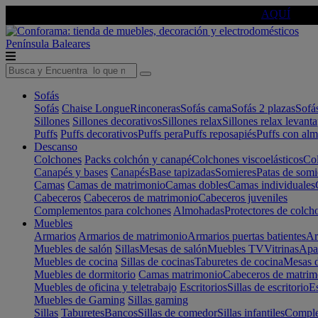
🔵Cambia tu electro con
-10% EXTRA
de descuento ☑️
AQUÍ
Península
Baleares
Sofás
Sofás
Chaise Longue
Rinconeras
Sofás cama
Sofás 2 plazas
Sofá
Sillones
Sillones decorativos
Sillones relax
Sillones relax levant
Puffs
Puffs decorativos
Puffs pera
Puffs reposapiés
Puffs con al
Descanso
Colchones
Packs colchón y canapé
Colchones viscoelásticos
Col
Canapés y bases
Canapés
Base tapizadas
Somieres
Patas de somi
Camas
Camas de matrimonio
Camas dobles
Camas individuales
Cabeceros
Cabeceros de matrimonio
Cabeceros juveniles
Complementos para colchones
Almohadas
Protectores de colch
Muebles
Armarios
Armarios de matrimonio
Armarios puertas batientes
Ar
Muebles de salón
Sillas
Mesas de salón
Muebles TV
Vitrinas
Apa
Muebles de cocina
Sillas de cocinas
Taburetes de cocina
Mesas d
Muebles de dormitorio
Camas matrimonio
Cabeceros de matrim
Muebles de oficina y teletrabajo
Escritorios
Sillas de escritorio
Es
Muebles de Gaming
Sillas gaming
Sillas
Taburetes
Bancos
Sillas de comedor
Sillas infantiles
Complem