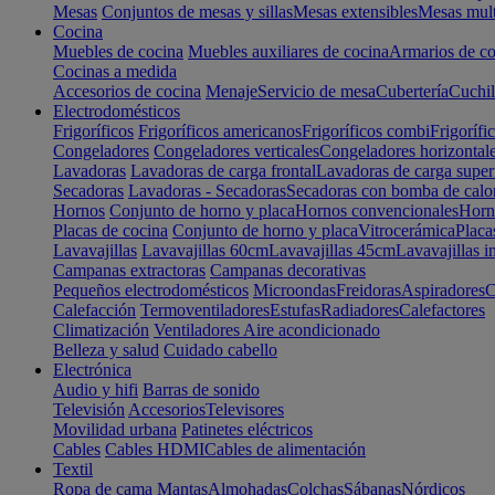
Mesas
Conjuntos de mesas y sillas
Mesas extensibles
Mesas mult
Cocina
Muebles de cocina
Muebles auxiliares de cocina
Armarios de co
Cocinas a medida
Accesorios de cocina
Menaje
Servicio de mesa
Cubertería
Cuchil
Electrodomésticos
Frigoríficos
Frigoríficos americanos
Frigoríficos combi
Frigorífi
Congeladores
Congeladores verticales
Congeladores horizontal
Lavadoras
Lavadoras de carga frontal
Lavadoras de carga super
Secadoras
Lavadoras - Secadoras
Secadoras con bomba de calo
Hornos
Conjunto de horno y placa
Hornos convencionales
Horno
Placas de cocina
Conjunto de horno y placa
Vitrocerámica
Placa
Lavavajillas
Lavavajillas 60cm
Lavavajillas 45cm
Lavavajillas i
Campanas extractoras
Campanas decorativas
Pequeños electrodomésticos
Microondas
Freidoras
Aspiradores
C
Calefacción
Termoventiladores
Estufas
Radiadores
Calefactores
Climatización
Ventiladores
Aire acondicionado
Belleza y salud
Cuidado cabello
Electrónica
Audio y hifi
Barras de sonido
Televisión
Accesorios
Televisores
Movilidad urbana
Patinetes eléctricos
Cables
Cables HDMI
Cables de alimentación
Textil
Ropa de cama
Mantas
Almohadas
Colchas
Sábanas
Nórdicos