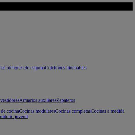
os
Colchones de espuma
Colchones hinchables
vestidores
Armarios auxiliares
Zapateros
 de cocina
Cocinas modulares
Cocinas completas
Cocinas a medida
mitorio juvenil