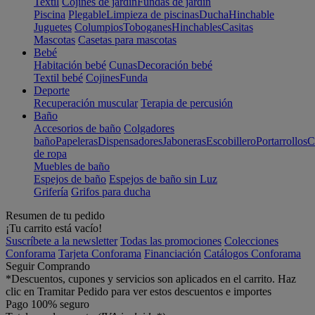
Textil
Cojines de jardín
Fundas de jardín
Piscina
Plegable
Limpieza de piscinas
Ducha
Hinchable
Juguetes
Columpios
Toboganes
Hinchables
Casitas
Mascotas
Casetas para mascotas
Bebé
Habitación bebé
Cunas
Decoración bebé
Textil bebé
Cojines
Funda
Deporte
Recuperación muscular
Terapia de percusión
Baño
Accesorios de baño
Colgadores
baño
Papeleras
Dispensadores
Jaboneras
Escobillero
Portarrollos
C
de ropa
Muebles de baño
Espejos de baño
Espejos de baño sin Luz
Grifería
Grifos para ducha
Resumen de tu pedido
¡Tu carrito está vacío!
Suscríbete a la newsletter
Todas las promociones
Colecciones
Conforama
Tarjeta Conforama
Financiación
Catálogos Conforama
Seguir Comprando
*Descuentos, cupones y servicios son aplicados en el carrito. Haz
clic en Tramitar Pedido para ver estos descuentos e importes
Pago 100% seguro