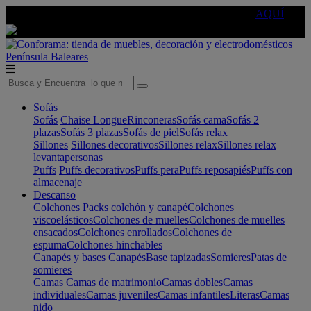
🔵Cambia tu electro con
-10% EXTRA
de descuento ☑️
AQUÍ
Península
Baleares
Sofás
Sofás
Chaise Longue
Rinconeras
Sofás cama
Sofás 2
plazas
Sofás 3 plazas
Sofás de piel
Sofás relax
Sillones
Sillones decorativos
Sillones relax
Sillones relax
levantapersonas
Puffs
Puffs decorativos
Puffs pera
Puffs reposapiés
Puffs con
almacenaje
Descanso
Colchones
Packs colchón y canapé
Colchones
viscoelásticos
Colchones de muelles
Colchones de muelles
ensacados
Colchones enrollados
Colchones de
espuma
Colchones hinchables
Canapés y bases
Canapés
Base tapizadas
Somieres
Patas de
somieres
Camas
Camas de matrimonio
Camas dobles
Camas
individuales
Camas juveniles
Camas infantiles
Literas
Camas
nido