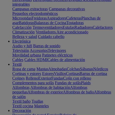
integrables
Campanas extractoras
Campanas decorativas
Pequeños electrodomésticos
Microondas
Freidoras
Aspiradores
Cafeteras
Planchas de
asar
Batidoras
Balanzas de Cocina
Tostadoras
Calefacción
Termoventiladores
Estufas
Radiadores
Calefactores
Climatización
Ventiladores
Aire acondicionado
Belleza y salud
Cuidado cabello
Electrónica
Audio y hifi
Barras de sonido
Televisión
Accesorios
Televisores
Movilidad urbana
Patinetes eléctricos
Cables
Cables HDMI
Cables de alimentación
Textil
Ropa de cama
Mantas
Almohadas
Colchas
Sábanas
Nórdicos
Cortinas y estores
Estores
Visillos
Cortinas
Barras de cortina
Cojines
Relleno
Exterior
Fundas
Cojín con relleno
Complementos para sofás
Fundas de sofás
Plaids
Alfombras
Alfombras de habitación
Alfombras
pequeñas
Alfombras de exterior
Alfombras de baño
Alfombras
de salón
Textil baño
Toallas
Textil cocina
Manteles
Decoración