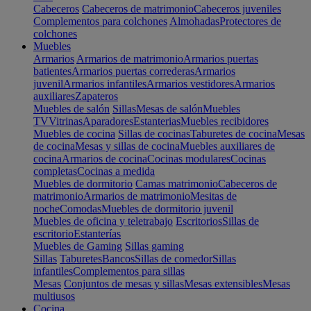
Cabeceros
Cabeceros de matrimonio
Cabeceros juveniles
Complementos para colchones
Almohadas
Protectores de
colchones
Muebles
Armarios
Armarios de matrimonio
Armarios puertas
batientes
Armarios puertas correderas
Armarios
juvenil
Armarios infantiles
Armarios vestidores
Armarios
auxiliares
Zapateros
Muebles de salón
Sillas
Mesas de salón
Muebles
TV
Vitrinas
Aparadores
Estanterias
Muebles recibidores
Muebles de cocina
Sillas de cocinas
Taburetes de cocina
Mesas
de cocina
Mesas y sillas de cocina
Muebles auxiliares de
cocina
Armarios de cocina
Cocinas modulares
Cocinas
completas
Cocinas a medida
Muebles de dormitorio
Camas matrimonio
Cabeceros de
matrimonio
Armarios de matrimonio
Mesitas de
noche
Comodas
Muebles de dormitorio juvenil
Muebles de oficina y teletrabajo
Escritorios
Sillas de
escritorio
Estanterías
Muebles de Gaming
Sillas gaming
Sillas
Taburetes
Bancos
Sillas de comedor
Sillas
infantiles
Complementos para sillas
Mesas
Conjuntos de mesas y sillas
Mesas extensibles
Mesas
multiusos
Cocina