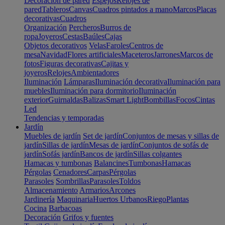
Decoración de pared
Espejos
Relojes de
pared
Tableros
Canvas
Cuadros pintados a mano
Marcos
Placas
decorativas
Cuadros
Organización
Percheros
Burros de
ropa
Joyeros
Cestas
Baúles
Cajas
Objetos decorativos
Velas
Faroles
Centros de
mesa
Navidad
Flores artificiales
Maceteros
Jarrones
Marcos de
fotos
Figuras decorativas
Cajitas y
joyeros
Relojes
Ambientadores
Iluminación
Lámparas
Iluminación decorativa
Iluminación para
muebles
Iluminación para dormitorio
Iluminación
exterior
Guirnaldas
Balizas
Smart Light
Bombillas
Focos
Cintas
Led
Tendencias y temporadas
Jardín
Muebles de jardín
Set de jardín
Conjuntos de mesas y sillas de
jardín
Sillas de jardín
Mesas de jardín
Conjuntos de sofás de
jardín
Sofás jardín
Bancos de jardín
Sillas colgantes
Hamacas y tumbonas
Balancines
Tumbonas
Hamacas
Pérgolas
Cenadores
Carpas
Pérgolas
Parasoles
Sombrillas
Parasoles
Toldos
Almacenamiento
Armarios
Arcones
Jardinería
Maquinaria
Huertos Urbanos
Riego
Plantas
Cocina
Barbacoas
Decoración
Grifos y fuentes