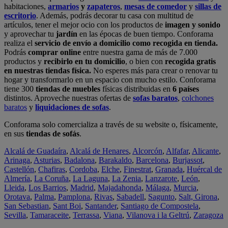
habitaciones,
armarios
y
zapateros
,
mesas de comedor
y
sillas de
escritorio
. Además, podrás decorar tu casa con multitud de
artículos, tener el mejor ocio con los productos de
imagen y sonido
y aprovechar tu
jardín
en las épocas de buen tiempo. Conforama
realiza el
servicio de envío a domicilio como recogida en tienda.
Podrás
comprar online
entre nuestra gama de más de 7.000
productos y
recibirlo en tu domicilio
, o bien con
recogida gratis
en nuestras tiendas física.
No esperes más para crear o renovar tu
hogar y transformarlo en un espacio con mucho estilo. Conforama
tiene 300
tiendas de muebles
físicas distribuidas en
6 países
distintos. Aproveche nuestras ofertas de
sofas baratos
,
colchones
baratos
y
liquidaciones de sofas
.
Conforama solo comercializa a través de su website o, físicamente,
en sus
tiendas de sofás
.
Alcalá de Guadaíra
,
Alcalá de Henares
,
Alcorcón
,
Alfafar
,
Alicante
,
Arinaga
,
Asturias
,
Badalona
,
Barakaldo
,
Barcelona
,
Burjassot
,
Castellón
,
Chafiras
,
Cordoba
,
Elche
,
Finestrat
,
Granada
,
Huércal de
Almería
,
La Coruña
,
La Laguna
,
La Zenia
,
Lanzarote
,
León
,
Lleida
,
Los Barrios
,
Madrid
,
Majadahonda
,
Málaga
,
Murcia
,
Orotava
,
Palma
,
Pamplona
,
Rivas
,
Sabadell
,
Sagunto
,
Salt, Girona
,
San Sebastian
,
Sant Boi
,
Santander
,
Santiago de Compostela
,
Sevilla
,
Tamaraceite
,
Terrassa
,
Viana
,
Vilanova i la Geltrú
,
Zaragoza