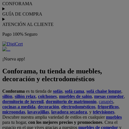
CONFORAMA
GUÍA DE COMPRA
ATENCIÓN AL CLIENTE
Pago 100% Seguro
¡Nueva app!
Conforama, tu tienda de muebles,
decoración y electrodomésticos
Conforama
es tu tienda de
sofás
,
sofá cama
,
sofá chaise longue
,
sillón
,
sillón relax
,
colchones
,
muebles de salón
,
mesas comedor
,
dormitorio de juvenil
,
dormitorio de matrimonio
,
canapés
,
cocinas a medida
,
decoración
,
electrodomésticos
,
frigoríficos
,
microondas
,
lavavajillas
,
lavadora secadora
, y
televisiones
.
Descubre nuestra amplia variedad de estilos en cualquier
muebles
para tu hogar,
con los mejores precios y promociones
. Crea el
espacio en el que vives gracias a nuestros
muebles de comedor
y