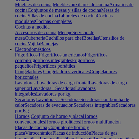
Muebles de cocina
Muebles auxiliares de cocina
Armarios de
cocina
Conjuntos de mesas y sillas de cocina
Mesas de
cocina
Sillas de cocina
Taburetes de cocina
Cocinas
modulares
Cocinas completas
Cocinas a medida
Accesorios de cocina
Menaje
Servicio de
mesa
Cubertería
Cuchillos para chef
Botellas
Utensilios de
cocina
Vajilla
Bandejas
Electrodomésticos
Frigoríficos
Frigoríficos americanos
Frigoríficos
combi
Frigoríficos integrables
Frigoríficos
pequeños
Frigoríficos portátiles
Congeladores
Congeladores verticales
Congeladores
horizontales
Lavadoras
Lavadoras de carga frontal
Lavadoras de carga
superior
Lavadoras - Secadoras
Lavadoras
integrables
Lavadoras por kg
Secadoras
Lavadoras - Secadoras
Secadoras con bomba de
calor
Secadoras de evacuación
Secadoras integrables
Secadoras
por Kg
Hornos
Conjunto de horno y placa
Hornos
convencionales
Hornos pirolíticos
Hornos multifunción
Placas de cocina
Conjunto de horno y
placa
Vitrocerámica
Placas de inducción
Placas de gas
Lavavajillas
Lavavajillas 60cm
Lavavajillas 45cm
Lavavajillas