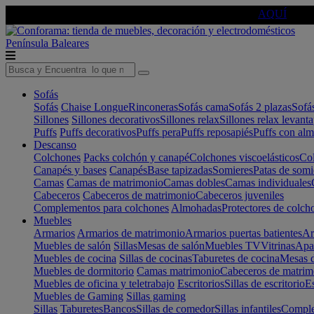
🔵Cambia tu electro con
-10% EXTRA
de descuento ☑️
AQUÍ
Península
Baleares
Sofás
Sofás
Chaise Longue
Rinconeras
Sofás cama
Sofás 2 plazas
Sofá
Sillones
Sillones decorativos
Sillones relax
Sillones relax levant
Puffs
Puffs decorativos
Puffs pera
Puffs reposapiés
Puffs con al
Descanso
Colchones
Packs colchón y canapé
Colchones viscoelásticos
Col
Canapés y bases
Canapés
Base tapizadas
Somieres
Patas de somi
Camas
Camas de matrimonio
Camas dobles
Camas individuales
Cabeceros
Cabeceros de matrimonio
Cabeceros juveniles
Complementos para colchones
Almohadas
Protectores de colch
Muebles
Armarios
Armarios de matrimonio
Armarios puertas batientes
Ar
Muebles de salón
Sillas
Mesas de salón
Muebles TV
Vitrinas
Apa
Muebles de cocina
Sillas de cocinas
Taburetes de cocina
Mesas d
Muebles de dormitorio
Camas matrimonio
Cabeceros de matrim
Muebles de oficina y teletrabajo
Escritorios
Sillas de escritorio
Es
Muebles de Gaming
Sillas gaming
Sillas
Taburetes
Bancos
Sillas de comedor
Sillas infantiles
Complem