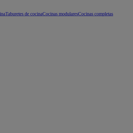
ina
Taburetes de cocina
Cocinas modulares
Cocinas completas