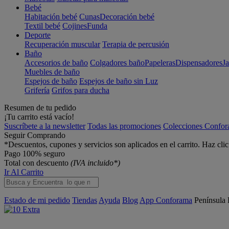
Bebé
Habitación bebé
Cunas
Decoración bebé
Textil bebé
Cojines
Funda
Deporte
Recuperación muscular
Terapia de percusión
Baño
Accesorios de baño
Colgadores baño
Papeleras
Dispensadores
J
Muebles de baño
Espejos de baño
Espejos de baño sin Luz
Grifería
Grifos para ducha
Resumen de tu pedido
¡Tu carrito está vacío!
Suscríbete a la newsletter
Todas las promociones
Colecciones Confo
Seguir Comprando
*Descuentos, cupones y servicios son aplicados en el carrito. Haz cli
Pago 100% seguro
Total con descuento
(IVA incluido*)
Ir Al Carrito
Estado de mi pedido
Tiendas
Ayuda
Blog
App Conforama
Península