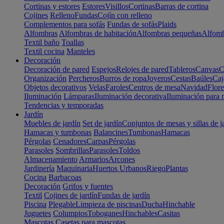
Cortinas y estores
Estores
Visillos
Cortinas
Barras de cortina
Cojines
Relleno
Fundas
Cojín con relleno
Complementos para sofás
Fundas de sofás
Plaids
Alfombras
Alfombras de habitación
Alfombras pequeñas
Alfomb
Textil baño
Toallas
Textil cocina
Manteles
Decoración
Decoración de pared
Espejos
Relojes de pared
Tableros
Canvas
C
Organización
Percheros
Burros de ropa
Joyeros
Cestas
Baúles
Caj
Objetos decorativos
Velas
Faroles
Centros de mesa
Navidad
Flore
Iluminación
Lámparas
Iluminación decorativa
Iluminación para 
Tendencias y temporadas
Jardín
Muebles de jardín
Set de jardín
Conjuntos de mesas y sillas de j
Hamacas y tumbonas
Balancines
Tumbonas
Hamacas
Pérgolas
Cenadores
Carpas
Pérgolas
Parasoles
Sombrillas
Parasoles
Toldos
Almacenamiento
Armarios
Arcones
Jardinería
Maquinaria
Huertos Urbanos
Riego
Plantas
Cocina
Barbacoas
Decoración
Grifos y fuentes
Textil
Cojines de jardín
Fundas de jardín
Piscina
Plegable
Limpieza de piscinas
Ducha
Hinchable
Juguetes
Columpios
Toboganes
Hinchables
Casitas
Mascotas
Casetas para mascotas