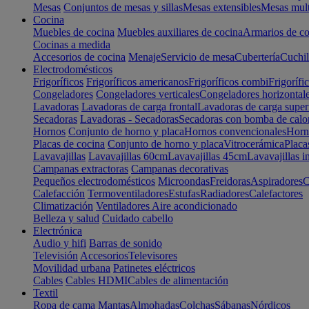
Mesas
Conjuntos de mesas y sillas
Mesas extensibles
Mesas mult
Cocina
Muebles de cocina
Muebles auxiliares de cocina
Armarios de co
Cocinas a medida
Accesorios de cocina
Menaje
Servicio de mesa
Cubertería
Cuchil
Electrodomésticos
Frigoríficos
Frigoríficos americanos
Frigoríficos combi
Frigorífi
Congeladores
Congeladores verticales
Congeladores horizontal
Lavadoras
Lavadoras de carga frontal
Lavadoras de carga super
Secadoras
Lavadoras - Secadoras
Secadoras con bomba de calo
Hornos
Conjunto de horno y placa
Hornos convencionales
Horno
Placas de cocina
Conjunto de horno y placa
Vitrocerámica
Placa
Lavavajillas
Lavavajillas 60cm
Lavavajillas 45cm
Lavavajillas i
Campanas extractoras
Campanas decorativas
Pequeños electrodomésticos
Microondas
Freidoras
Aspiradores
C
Calefacción
Termoventiladores
Estufas
Radiadores
Calefactores
Climatización
Ventiladores
Aire acondicionado
Belleza y salud
Cuidado cabello
Electrónica
Audio y hifi
Barras de sonido
Televisión
Accesorios
Televisores
Movilidad urbana
Patinetes eléctricos
Cables
Cables HDMI
Cables de alimentación
Textil
Ropa de cama
Mantas
Almohadas
Colchas
Sábanas
Nórdicos