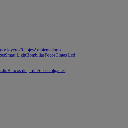
as y joyeros
Relojes
Ambientadores
zas
Smart Light
Bombillas
Focos
Cintas Led
ardín
Bancos de jardín
Sillas colgantes