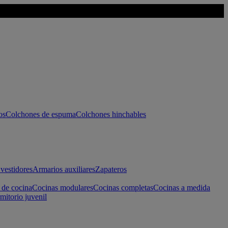
os
Colchones de espuma
Colchones hinchables
vestidores
Armarios auxiliares
Zapateros
 de cocina
Cocinas modulares
Cocinas completas
Cocinas a medida
mitorio juvenil