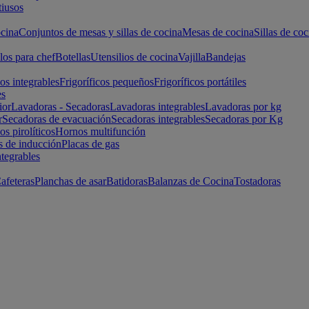
iusos
cina
Conjuntos de mesas y sillas de cocina
Mesas de cocina
Sillas de coc
los para chef
Botellas
Utensilios de cocina
Vajilla
Bandejas
cos integrables
Frigoríficos pequeños
Frigoríficos portátiles
es
ior
Lavadoras - Secadoras
Lavadoras integrables
Lavadoras por kg
r
Secadoras de evacuación
Secadoras integrables
Secadoras por Kg
s pirolíticos
Hornos multifunción
s de inducción
Placas de gas
ntegrables
afeteras
Planchas de asar
Batidoras
Balanzas de Cocina
Tostadoras