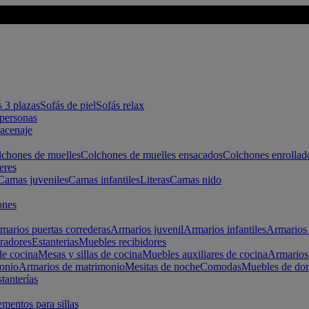
s 3 plazas
Sofás de piel
Sofás relax
apersonas
macenaje
chones de muelles
Colchones de muelles ensacados
Colchones enrollad
eres
Camas juveniles
Camas infantiles
Literas
Camas nido
ones
marios puertas correderas
Armarios juvenil
Armarios infantiles
Armarios 
radores
Estanterias
Muebles recibidores
e cocina
Mesas y sillas de cocina
Muebles auxiliares de cocina
Armarios
onio
Armarios de matrimonio
Mesitas de noche
Comodas
Muebles de dor
tanterías
entos para sillas