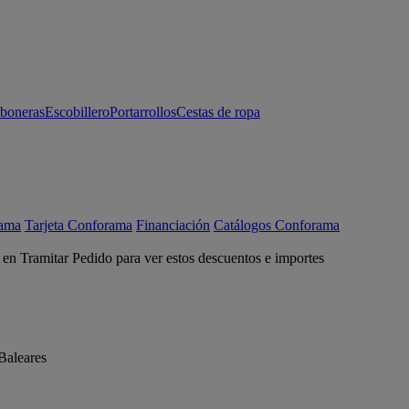
aboneras
Escobillero
Portarrollos
Cestas de ropa
rama
Tarjeta Conforama
Financiación
Catálogos Conforama
c en Tramitar Pedido para ver estos descuentos e importes
Baleares