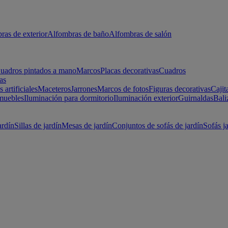
ras de exterior
Alfombras de baño
Alfombras de salón
uadros pintados a mano
Marcos
Placas decorativas
Cuadros
as
s artificiales
Maceteros
Jarrones
Marcos de fotos
Figuras decorativas
Cajit
muebles
Iluminación para dormitorio
Iluminación exterior
Guirnaldas
Bali
ardín
Sillas de jardín
Mesas de jardín
Conjuntos de sofás de jardín
Sofás j