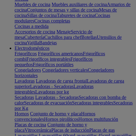
Muebles de cocina
Muebles auxiliares de cocina
Armarios de
cocina
Conjuntos de mesas y sillas de cocina
Mesas de
cocina
Sillas de cocina
Taburetes de cocina
Cocinas
modulares
Cocinas completas
Cocinas a medida
Accesorios de cocina
Menaje
Servicio de
mesa
Cubertería
Cuchillos para chef
Botellas
Utensilios de
cocina
Vajilla
Bandejas
Electrodomésticos
Frigoríficos
Frigoríficos americanos
Frigoríficos
combi
Frigoríficos integrables
Frigoríficos
pequeños
Frigoríficos portátiles
Congeladores
Congeladores verticales
Congeladores
horizontales
Lavadoras
Lavadoras de carga frontal
Lavadoras de carga
superior
Lavadoras - Secadoras
Lavadoras
integrables
Lavadoras por kg
Secadoras
Lavadoras - Secadoras
Secadoras con bomba de
calor
Secadoras de evacuación
Secadoras integrables
Secadoras
por Kg
Hornos
Conjunto de horno y placa
Hornos
convencionales
Hornos pirolíticos
Hornos multifunción
Placas de cocina
Conjunto de horno y
placa
Vitrocerámica
Placas de inducción
Placas de gas
Lavavajillas
Lavavajillas 60cm
Lavavajillas 45cm
Lavavajillas