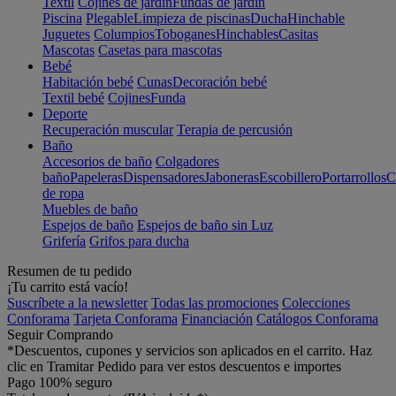
Textil
Cojines de jardín
Fundas de jardín
Piscina
Plegable
Limpieza de piscinas
Ducha
Hinchable
Juguetes
Columpios
Toboganes
Hinchables
Casitas
Mascotas
Casetas para mascotas
Bebé
Habitación bebé
Cunas
Decoración bebé
Textil bebé
Cojines
Funda
Deporte
Recuperación muscular
Terapia de percusión
Baño
Accesorios de baño
Colgadores
baño
Papeleras
Dispensadores
Jaboneras
Escobillero
Portarrollos
C
de ropa
Muebles de baño
Espejos de baño
Espejos de baño sin Luz
Grifería
Grifos para ducha
Resumen de tu pedido
¡Tu carrito está vacío!
Suscríbete a la newsletter
Todas las promociones
Colecciones
Conforama
Tarjeta Conforama
Financiación
Catálogos Conforama
Seguir Comprando
*Descuentos, cupones y servicios son aplicados en el carrito. Haz
clic en Tramitar Pedido para ver estos descuentos e importes
Pago 100% seguro