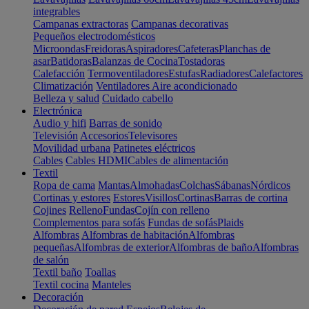
integrables
Campanas extractoras
Campanas decorativas
Pequeños electrodomésticos
Microondas
Freidoras
Aspiradores
Cafeteras
Planchas de
asar
Batidoras
Balanzas de Cocina
Tostadoras
Calefacción
Termoventiladores
Estufas
Radiadores
Calefactores
Climatización
Ventiladores
Aire acondicionado
Belleza y salud
Cuidado cabello
Electrónica
Audio y hifi
Barras de sonido
Televisión
Accesorios
Televisores
Movilidad urbana
Patinetes eléctricos
Cables
Cables HDMI
Cables de alimentación
Textil
Ropa de cama
Mantas
Almohadas
Colchas
Sábanas
Nórdicos
Cortinas y estores
Estores
Visillos
Cortinas
Barras de cortina
Cojines
Relleno
Fundas
Cojín con relleno
Complementos para sofás
Fundas de sofás
Plaids
Alfombras
Alfombras de habitación
Alfombras
pequeñas
Alfombras de exterior
Alfombras de baño
Alfombras
de salón
Textil baño
Toallas
Textil cocina
Manteles
Decoración