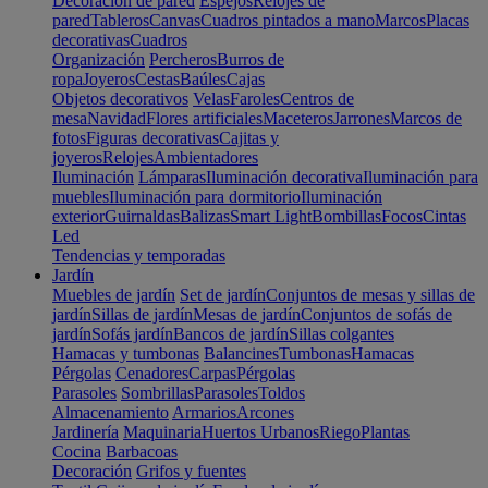
Decoración de pared
Espejos
Relojes de
pared
Tableros
Canvas
Cuadros pintados a mano
Marcos
Placas
decorativas
Cuadros
Organización
Percheros
Burros de
ropa
Joyeros
Cestas
Baúles
Cajas
Objetos decorativos
Velas
Faroles
Centros de
mesa
Navidad
Flores artificiales
Maceteros
Jarrones
Marcos de
fotos
Figuras decorativas
Cajitas y
joyeros
Relojes
Ambientadores
Iluminación
Lámparas
Iluminación decorativa
Iluminación para
muebles
Iluminación para dormitorio
Iluminación
exterior
Guirnaldas
Balizas
Smart Light
Bombillas
Focos
Cintas
Led
Tendencias y temporadas
Jardín
Muebles de jardín
Set de jardín
Conjuntos de mesas y sillas de
jardín
Sillas de jardín
Mesas de jardín
Conjuntos de sofás de
jardín
Sofás jardín
Bancos de jardín
Sillas colgantes
Hamacas y tumbonas
Balancines
Tumbonas
Hamacas
Pérgolas
Cenadores
Carpas
Pérgolas
Parasoles
Sombrillas
Parasoles
Toldos
Almacenamiento
Armarios
Arcones
Jardinería
Maquinaria
Huertos Urbanos
Riego
Plantas
Cocina
Barbacoas
Decoración
Grifos y fuentes