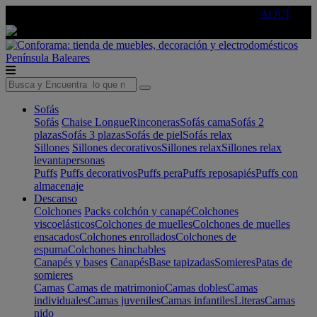
🔵Cambia tu electro con
-10% EXTRA
de descuento ☑️
AQUÍ
Península
Baleares
Sofás
Sofás
Chaise Longue
Rinconeras
Sofás cama
Sofás 2
plazas
Sofás 3 plazas
Sofás de piel
Sofás relax
Sillones
Sillones decorativos
Sillones relax
Sillones relax
levantapersonas
Puffs
Puffs decorativos
Puffs pera
Puffs reposapiés
Puffs con
almacenaje
Descanso
Colchones
Packs colchón y canapé
Colchones
viscoelásticos
Colchones de muelles
Colchones de muelles
ensacados
Colchones enrollados
Colchones de
espuma
Colchones hinchables
Canapés y bases
Canapés
Base tapizadas
Somieres
Patas de
somieres
Camas
Camas de matrimonio
Camas dobles
Camas
individuales
Camas juveniles
Camas infantiles
Literas
Camas
nido