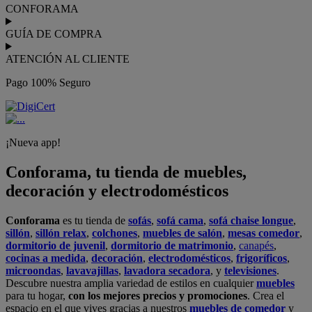
CONFORAMA
GUÍA DE COMPRA
ATENCIÓN AL CLIENTE
Pago 100% Seguro
¡Nueva app!
Conforama, tu tienda de muebles,
decoración y electrodomésticos
Conforama
es tu tienda de
sofás
,
sofá cama
,
sofá chaise longue
,
sillón
,
sillón relax
,
colchones
,
muebles de salón
,
mesas comedor
,
dormitorio de juvenil
,
dormitorio de matrimonio
,
canapés
,
cocinas a medida
,
decoración
,
electrodomésticos
,
frigoríficos
,
microondas
,
lavavajillas
,
lavadora secadora
, y
televisiones
.
Descubre nuestra amplia variedad de estilos en cualquier
muebles
para tu hogar,
con los mejores precios y promociones
. Crea el
espacio en el que vives gracias a nuestros
muebles de comedor
y