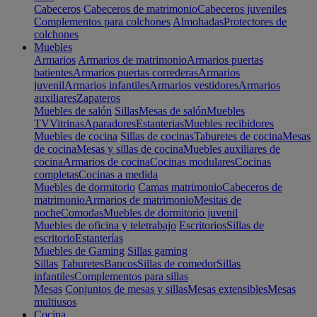
Cabeceros
Cabeceros de matrimonio
Cabeceros juveniles
Complementos para colchones
Almohadas
Protectores de
colchones
Muebles
Armarios
Armarios de matrimonio
Armarios puertas
batientes
Armarios puertas correderas
Armarios
juvenil
Armarios infantiles
Armarios vestidores
Armarios
auxiliares
Zapateros
Muebles de salón
Sillas
Mesas de salón
Muebles
TV
Vitrinas
Aparadores
Estanterias
Muebles recibidores
Muebles de cocina
Sillas de cocinas
Taburetes de cocina
Mesas
de cocina
Mesas y sillas de cocina
Muebles auxiliares de
cocina
Armarios de cocina
Cocinas modulares
Cocinas
completas
Cocinas a medida
Muebles de dormitorio
Camas matrimonio
Cabeceros de
matrimonio
Armarios de matrimonio
Mesitas de
noche
Comodas
Muebles de dormitorio juvenil
Muebles de oficina y teletrabajo
Escritorios
Sillas de
escritorio
Estanterías
Muebles de Gaming
Sillas gaming
Sillas
Taburetes
Bancos
Sillas de comedor
Sillas
infantiles
Complementos para sillas
Mesas
Conjuntos de mesas y sillas
Mesas extensibles
Mesas
multiusos
Cocina