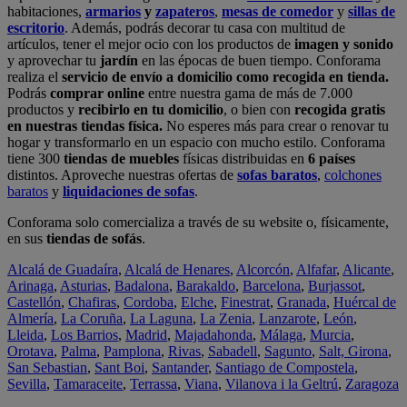
habitaciones,
armarios
y
zapateros
,
mesas de comedor
y
sillas de
escritorio
. Además, podrás decorar tu casa con multitud de
artículos, tener el mejor ocio con los productos de
imagen y sonido
y aprovechar tu
jardín
en las épocas de buen tiempo. Conforama
realiza el
servicio de envío a domicilio como recogida en tienda.
Podrás
comprar online
entre nuestra gama de más de 7.000
productos y
recibirlo en tu domicilio
, o bien con
recogida gratis
en nuestras tiendas física.
No esperes más para crear o renovar tu
hogar y transformarlo en un espacio con mucho estilo. Conforama
tiene 300
tiendas de muebles
físicas distribuidas en
6 países
distintos. Aproveche nuestras ofertas de
sofas baratos
,
colchones
baratos
y
liquidaciones de sofas
.
Conforama solo comercializa a través de su website o, físicamente,
en sus
tiendas de sofás
.
Alcalá de Guadaíra
,
Alcalá de Henares
,
Alcorcón
,
Alfafar
,
Alicante
,
Arinaga
,
Asturias
,
Badalona
,
Barakaldo
,
Barcelona
,
Burjassot
,
Castellón
,
Chafiras
,
Cordoba
,
Elche
,
Finestrat
,
Granada
,
Huércal de
Almería
,
La Coruña
,
La Laguna
,
La Zenia
,
Lanzarote
,
León
,
Lleida
,
Los Barrios
,
Madrid
,
Majadahonda
,
Málaga
,
Murcia
,
Orotava
,
Palma
,
Pamplona
,
Rivas
,
Sabadell
,
Sagunto
,
Salt, Girona
,
San Sebastian
,
Sant Boi
,
Santander
,
Santiago de Compostela
,
Sevilla
,
Tamaraceite
,
Terrassa
,
Viana
,
Vilanova i la Geltrú
,
Zaragoza