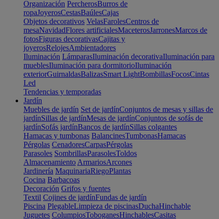
Organización
Percheros
Burros de
ropa
Joyeros
Cestas
Baúles
Cajas
Objetos decorativos
Velas
Faroles
Centros de
mesa
Navidad
Flores artificiales
Maceteros
Jarrones
Marcos de
fotos
Figuras decorativas
Cajitas y
joyeros
Relojes
Ambientadores
Iluminación
Lámparas
Iluminación decorativa
Iluminación para
muebles
Iluminación para dormitorio
Iluminación
exterior
Guirnaldas
Balizas
Smart Light
Bombillas
Focos
Cintas
Led
Tendencias y temporadas
Jardín
Muebles de jardín
Set de jardín
Conjuntos de mesas y sillas de
jardín
Sillas de jardín
Mesas de jardín
Conjuntos de sofás de
jardín
Sofás jardín
Bancos de jardín
Sillas colgantes
Hamacas y tumbonas
Balancines
Tumbonas
Hamacas
Pérgolas
Cenadores
Carpas
Pérgolas
Parasoles
Sombrillas
Parasoles
Toldos
Almacenamiento
Armarios
Arcones
Jardinería
Maquinaria
Riego
Plantas
Cocina
Barbacoas
Decoración
Grifos y fuentes
Textil
Cojines de jardín
Fundas de jardín
Piscina
Plegable
Limpieza de piscinas
Ducha
Hinchable
Juguetes
Columpios
Toboganes
Hinchables
Casitas