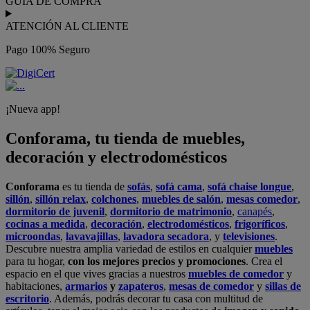
GUÍA DE COMPRA
ATENCIÓN AL CLIENTE
Pago 100% Seguro
¡Nueva app!
Conforama, tu tienda de muebles,
decoración y electrodomésticos
Conforama
es tu tienda de
sofás
,
sofá cama
,
sofá chaise longue
,
sillón
,
sillón relax
,
colchones
,
muebles de salón
,
mesas comedor
,
dormitorio de juvenil
,
dormitorio de matrimonio
,
canapés
,
cocinas a medida
,
decoración
,
electrodomésticos
,
frigoríficos
,
microondas
,
lavavajillas
,
lavadora secadora
, y
televisiones
.
Descubre nuestra amplia variedad de estilos en cualquier
muebles
para tu hogar,
con los mejores precios y promociones
. Crea el
espacio en el que vives gracias a nuestros
muebles de comedor
y
habitaciones,
armarios
y
zapateros
,
mesas de comedor
y
sillas de
escritorio
. Además, podrás decorar tu casa con multitud de