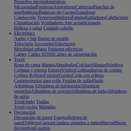
Pequeños electrodomésticos
Microondas
Freidoras
Aspiradores
Cafeteras
Planchas de
asar
Batidoras
Balanzas de Cocina
Tostadoras
Calefacción
Termoventiladores
Estufas
Radiadores
Calefactores
Climatización
Ventiladores
Aire acondicionado
Belleza y salud
Cuidado cabello
Electrónica
Audio y hifi
Barras de sonido
Televisión
Accesorios
Televisores
Movilidad urbana
Patinetes eléctricos
Cables
Cables HDMI
Cables de alimentación
Textil
Ropa de cama
Mantas
Almohadas
Colchas
Sábanas
Nórdicos
Cortinas y estores
Estores
Visillos
Cortinas
Barras de cortina
Cojines
Relleno
Exterior
Fundas
Cojín con relleno
Complementos para sofás
Fundas de sofás
Plaids
Alfombras
Alfombras de habitación
Alfombras
pequeñas
Alfombras de exterior
Alfombras de baño
Alfombras
de salón
Textil baño
Toallas
Textil cocina
Manteles
Decoración
Decoración de pared
Espejos
Relojes de
pared
Tableros
Canvas
Cuadros pintados a mano
Marcos
Placas
decorativas
Cuadros