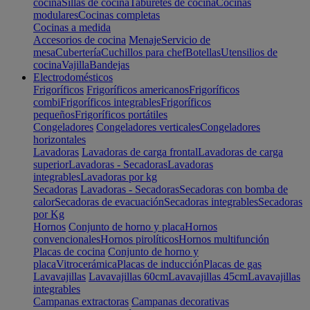
cocina
Sillas de cocina
Taburetes de cocina
Cocinas
modulares
Cocinas completas
Cocinas a medida
Accesorios de cocina
Menaje
Servicio de
mesa
Cubertería
Cuchillos para chef
Botellas
Utensilios de
cocina
Vajilla
Bandejas
Electrodomésticos
Frigoríficos
Frigoríficos americanos
Frigoríficos
combi
Frigoríficos integrables
Frigoríficos
pequeños
Frigoríficos portátiles
Congeladores
Congeladores verticales
Congeladores
horizontales
Lavadoras
Lavadoras de carga frontal
Lavadoras de carga
superior
Lavadoras - Secadoras
Lavadoras
integrables
Lavadoras por kg
Secadoras
Lavadoras - Secadoras
Secadoras con bomba de
calor
Secadoras de evacuación
Secadoras integrables
Secadoras
por Kg
Hornos
Conjunto de horno y placa
Hornos
convencionales
Hornos pirolíticos
Hornos multifunción
Placas de cocina
Conjunto de horno y
placa
Vitrocerámica
Placas de inducción
Placas de gas
Lavavajillas
Lavavajillas 60cm
Lavavajillas 45cm
Lavavajillas
integrables
Campanas extractoras
Campanas decorativas