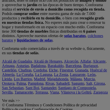
artículos, tener el mejor ocio con los productos de
imagen y sonido
y aprovechar tu
jardín
en las épocas de buen tiempo. Conforama
realiza el
servicio de envío a domicilio como recogida en tienda.
Podrás
comprar online
entre nuestra gama de más de 7.000
productos y
recibirlo en tu domicilio
, o bien con
recogida gratis
en nuestras tiendas física.
No esperes más para crear o renovar tu
hogar y transformarlo en un espacio con mucho estilo. Conforama
tiene 300
tiendas de muebles
físicas distribuidas en
6 países
distintos. Aproveche nuestras ofertas de
sofas baratos
,
colchones
baratos
y
liquidaciones de sofas
.
Conforama solo comercializa a través de su website o, físicamente,
en sus
tiendas de sofás
.
Alcalá de Guadaíra
,
Alcalá de Henares
,
Alcorcón
,
Alfafar
,
Alicante
,
Arinaga
,
Asturias
,
Badalona
,
Barakaldo
,
Barcelona
,
Burjassot
,
Castellón
,
Chafiras
,
Cordoba
,
Elche
,
Finestrat
,
Granada
,
Huércal de
Almería
,
La Coruña
,
La Laguna
,
La Zenia
,
Lanzarote
,
León
,
Lleida
,
Los Barrios
,
Madrid
,
Majadahonda
,
Málaga
,
Murcia
,
Orotava
,
Palma
,
Pamplona
,
Rivas
,
Sabadell
,
Sagunto
,
Salt, Girona
,
San Sebastian
,
Sant Boi
,
Santander
,
Santiago de Compostela
,
Sevilla
,
Tamaraceite
,
Terrassa
,
Viana
,
Vilanova i la Geltrú
,
Zaragoza
Ver más >>
© Conforama
Términos y Condiciones
Política de privacidad
Política de cookies
Configuración de Cookies