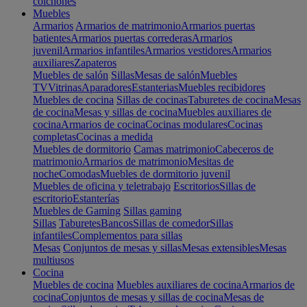
colchones
Muebles
Armarios
Armarios de matrimonio
Armarios puertas
batientes
Armarios puertas correderas
Armarios
juvenil
Armarios infantiles
Armarios vestidores
Armarios
auxiliares
Zapateros
Muebles de salón
Sillas
Mesas de salón
Muebles
TV
Vitrinas
Aparadores
Estanterias
Muebles recibidores
Muebles de cocina
Sillas de cocinas
Taburetes de cocina
Mesas
de cocina
Mesas y sillas de cocina
Muebles auxiliares de
cocina
Armarios de cocina
Cocinas modulares
Cocinas
completas
Cocinas a medida
Muebles de dormitorio
Camas matrimonio
Cabeceros de
matrimonio
Armarios de matrimonio
Mesitas de
noche
Comodas
Muebles de dormitorio juvenil
Muebles de oficina y teletrabajo
Escritorios
Sillas de
escritorio
Estanterías
Muebles de Gaming
Sillas gaming
Sillas
Taburetes
Bancos
Sillas de comedor
Sillas
infantiles
Complementos para sillas
Mesas
Conjuntos de mesas y sillas
Mesas extensibles
Mesas
multiusos
Cocina
Muebles de cocina
Muebles auxiliares de cocina
Armarios de
cocina
Conjuntos de mesas y sillas de cocina
Mesas de