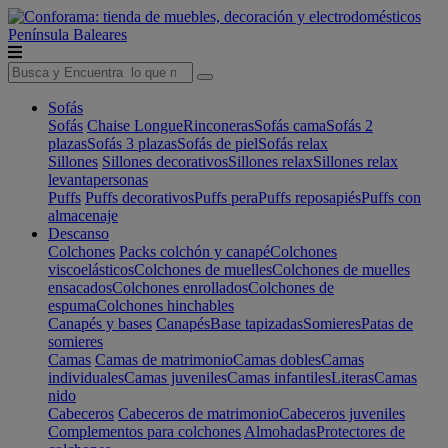
Península
Baleares
Sofás
Sofás
Chaise Longue
Rinconeras
Sofás cama
Sofás 2
plazas
Sofás 3 plazas
Sofás de piel
Sofás relax
Sillones
Sillones decorativos
Sillones relax
Sillones relax
levantapersonas
Puffs
Puffs decorativos
Puffs pera
Puffs reposapiés
Puffs con
almacenaje
Descanso
Colchones
Packs colchón y canapé
Colchones
viscoelásticos
Colchones de muelles
Colchones de muelles
ensacados
Colchones enrollados
Colchones de
espuma
Colchones hinchables
Canapés y bases
Canapés
Base tapizadas
Somieres
Patas de
somieres
Camas
Camas de matrimonio
Camas dobles
Camas
individuales
Camas juveniles
Camas infantiles
Literas
Camas
nido
Cabeceros
Cabeceros de matrimonio
Cabeceros juveniles
Complementos para colchones
Almohadas
Protectores de