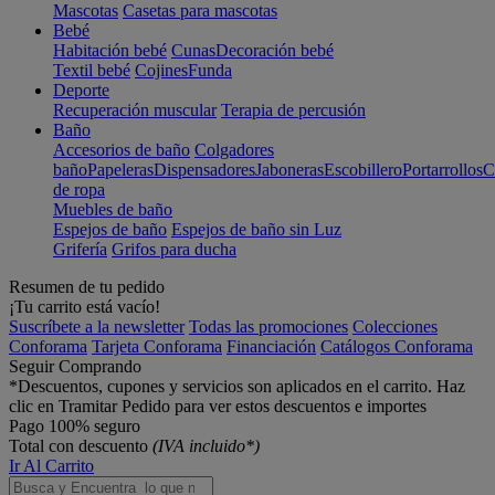
Mascotas
Casetas para mascotas
Bebé
Habitación bebé
Cunas
Decoración bebé
Textil bebé
Cojines
Funda
Deporte
Recuperación muscular
Terapia de percusión
Baño
Accesorios de baño
Colgadores
baño
Papeleras
Dispensadores
Jaboneras
Escobillero
Portarrollos
C
de ropa
Muebles de baño
Espejos de baño
Espejos de baño sin Luz
Grifería
Grifos para ducha
Resumen de tu pedido
¡Tu carrito está vacío!
Suscríbete a la newsletter
Todas las promociones
Colecciones
Conforama
Tarjeta Conforama
Financiación
Catálogos Conforama
Seguir Comprando
*Descuentos, cupones y servicios son aplicados en el carrito. Haz
clic en Tramitar Pedido para ver estos descuentos e importes
Pago 100% seguro
Total con descuento
(IVA incluido*)
Ir Al Carrito