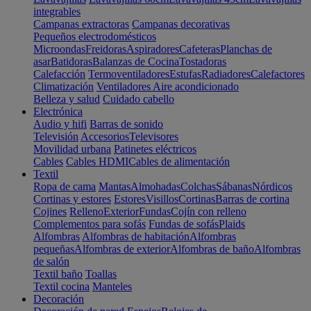
integrables
Campanas extractoras
Campanas decorativas
Pequeños electrodomésticos
Microondas
Freidoras
Aspiradores
Cafeteras
Planchas de
asar
Batidoras
Balanzas de Cocina
Tostadoras
Calefacción
Termoventiladores
Estufas
Radiadores
Calefactores
Climatización
Ventiladores
Aire acondicionado
Belleza y salud
Cuidado cabello
Electrónica
Audio y hifi
Barras de sonido
Televisión
Accesorios
Televisores
Movilidad urbana
Patinetes eléctricos
Cables
Cables HDMI
Cables de alimentación
Textil
Ropa de cama
Mantas
Almohadas
Colchas
Sábanas
Nórdicos
Cortinas y estores
Estores
Visillos
Cortinas
Barras de cortina
Cojines
Relleno
Exterior
Fundas
Cojín con relleno
Complementos para sofás
Fundas de sofás
Plaids
Alfombras
Alfombras de habitación
Alfombras
pequeñas
Alfombras de exterior
Alfombras de baño
Alfombras
de salón
Textil baño
Toallas
Textil cocina
Manteles
Decoración