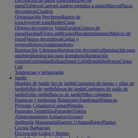
Decoración de pared
Espejos
Relojes de
pared
Tableros
Canvas
Cuadros pintados a mano
Marcos
Placas
decorativas
Cuadros
Organización
Percheros
Burros de
ropa
Joyeros
Cestas
Baúles
Cajas
Objetos decorativos
Velas
Faroles
Centros de
mesa
Navidad
Flores artificiales
Maceteros
Jarrones
Marcos de
fotos
Figuras decorativas
Cajitas y
joyeros
Relojes
Ambientadores
Iluminación
Lámparas
Iluminación decorativa
Iluminación para
muebles
Iluminación para dormitorio
Iluminación
exterior
Guirnaldas
Balizas
Smart Light
Bombillas
Focos
Cintas
Led
Tendencias y temporadas
Jardín
Muebles de jardín
Set de jardín
Conjuntos de mesas y sillas de
jardín
Sillas de jardín
Mesas de jardín
Conjuntos de sofás de
jardín
Sofás jardín
Bancos de jardín
Sillas colgantes
Hamacas y tumbonas
Balancines
Tumbonas
Hamacas
Pérgolas
Cenadores
Carpas
Pérgolas
Parasoles
Sombrillas
Parasoles
Toldos
Almacenamiento
Armarios
Arcones
Jardinería
Maquinaria
Huertos Urbanos
Riego
Plantas
Cocina
Barbacoas
Decoración
Grifos y fuentes