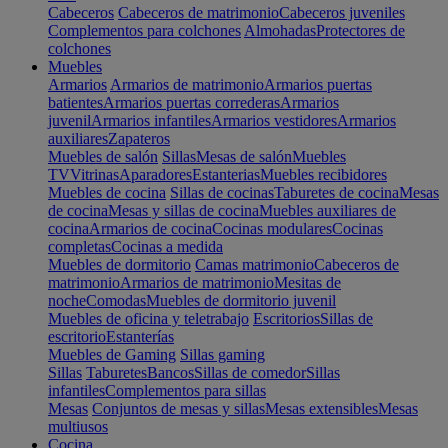
Cabeceros
Cabeceros de matrimonio
Cabeceros juveniles
Complementos para colchones
Almohadas
Protectores de
colchones
Muebles
Armarios
Armarios de matrimonio
Armarios puertas
batientes
Armarios puertas correderas
Armarios
juvenil
Armarios infantiles
Armarios vestidores
Armarios
auxiliares
Zapateros
Muebles de salón
Sillas
Mesas de salón
Muebles
TV
Vitrinas
Aparadores
Estanterias
Muebles recibidores
Muebles de cocina
Sillas de cocinas
Taburetes de cocina
Mesas
de cocina
Mesas y sillas de cocina
Muebles auxiliares de
cocina
Armarios de cocina
Cocinas modulares
Cocinas
completas
Cocinas a medida
Muebles de dormitorio
Camas matrimonio
Cabeceros de
matrimonio
Armarios de matrimonio
Mesitas de
noche
Comodas
Muebles de dormitorio juvenil
Muebles de oficina y teletrabajo
Escritorios
Sillas de
escritorio
Estanterías
Muebles de Gaming
Sillas gaming
Sillas
Taburetes
Bancos
Sillas de comedor
Sillas
infantiles
Complementos para sillas
Mesas
Conjuntos de mesas y sillas
Mesas extensibles
Mesas
multiusos
Cocina