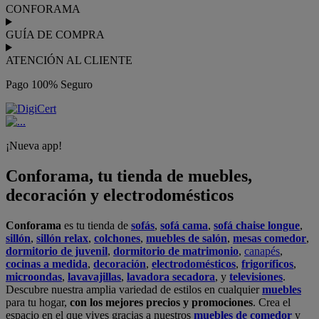
CONFORAMA
GUÍA DE COMPRA
ATENCIÓN AL CLIENTE
Pago 100% Seguro
¡Nueva app!
Conforama, tu tienda de muebles,
decoración y electrodomésticos
Conforama
es tu tienda de
sofás
,
sofá cama
,
sofá chaise longue
,
sillón
,
sillón relax
,
colchones
,
muebles de salón
,
mesas comedor
,
dormitorio de juvenil
,
dormitorio de matrimonio
,
canapés
,
cocinas a medida
,
decoración
,
electrodomésticos
,
frigoríficos
,
microondas
,
lavavajillas
,
lavadora secadora
, y
televisiones
.
Descubre nuestra amplia variedad de estilos en cualquier
muebles
para tu hogar,
con los mejores precios y promociones
. Crea el
espacio en el que vives gracias a nuestros
muebles de comedor
y