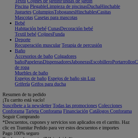
Textil
Cojines de jardín
Fundas de jardín
Piscina
Plegable
Limpieza de piscinas
Ducha
Hinchable
Juguetes
Columpios
Toboganes
Hinchables
Casitas
Mascotas
Casetas para mascotas
Bebé
Habitación bebé
Cunas
Decoración bebé
Textil bebé
Cojines
Funda
Deporte
Recuperación muscular
Terapia de percusión
Baño
Accesorios de baño
Colgadores
baño
Papeleras
Dispensadores
Jaboneras
Escobillero
Portarrollos
C
de ropa
Muebles de baño
Espejos de baño
Espejos de baño sin Luz
Grifería
Grifos para ducha
Resumen de tu pedido
¡Tu carrito está vacío!
Suscríbete a la newsletter
Todas las promociones
Colecciones
Conforama
Tarjeta Conforama
Financiación
Catálogos Conforama
Seguir Comprando
*Descuentos, cupones y servicios son aplicados en el carrito. Haz
clic en Tramitar Pedido para ver estos descuentos e importes
Pago 100% seguro