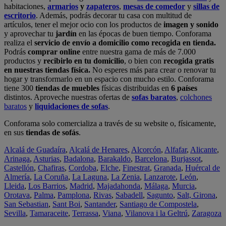
habitaciones,
armarios
y
zapateros
,
mesas de comedor
y
sillas de
escritorio
. Además, podrás decorar tu casa con multitud de
artículos, tener el mejor ocio con los productos de
imagen y sonido
y aprovechar tu
jardín
en las épocas de buen tiempo. Conforama
realiza el
servicio de envío a domicilio como recogida en tienda.
Podrás
comprar online
entre nuestra gama de más de 7.000
productos y
recibirlo en tu domicilio
, o bien con
recogida gratis
en nuestras tiendas física.
No esperes más para crear o renovar tu
hogar y transformarlo en un espacio con mucho estilo. Conforama
tiene 300
tiendas de muebles
físicas distribuidas en
6 países
distintos. Aproveche nuestras ofertas de
sofas baratos
,
colchones
baratos
y
liquidaciones de sofas
.
Conforama solo comercializa a través de su website o, físicamente,
en sus
tiendas de sofás
.
Alcalá de Guadaíra
,
Alcalá de Henares
,
Alcorcón
,
Alfafar
,
Alicante
,
Arinaga
,
Asturias
,
Badalona
,
Barakaldo
,
Barcelona
,
Burjassot
,
Castellón
,
Chafiras
,
Cordoba
,
Elche
,
Finestrat
,
Granada
,
Huércal de
Almería
,
La Coruña
,
La Laguna
,
La Zenia
,
Lanzarote
,
León
,
Lleida
,
Los Barrios
,
Madrid
,
Majadahonda
,
Málaga
,
Murcia
,
Orotava
,
Palma
,
Pamplona
,
Rivas
,
Sabadell
,
Sagunto
,
Salt, Girona
,
San Sebastian
,
Sant Boi
,
Santander
,
Santiago de Compostela
,
Sevilla
,
Tamaraceite
,
Terrassa
,
Viana
,
Vilanova i la Geltrú
,
Zaragoza