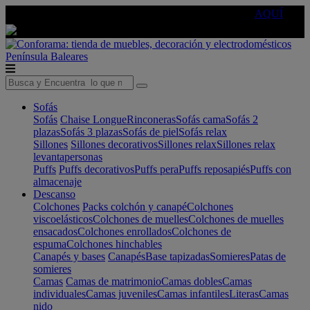
🔵Cambia tu electro con
-10% EXTRA
de descuento ☑️
AQUÍ
Península
Baleares
Sofás
Sofás
Chaise Longue
Rinconeras
Sofás cama
Sofás 2
plazas
Sofás 3 plazas
Sofás de piel
Sofás relax
Sillones
Sillones decorativos
Sillones relax
Sillones relax
levantapersonas
Puffs
Puffs decorativos
Puffs pera
Puffs reposapiés
Puffs con
almacenaje
Descanso
Colchones
Packs colchón y canapé
Colchones
viscoelásticos
Colchones de muelles
Colchones de muelles
ensacados
Colchones enrollados
Colchones de
espuma
Colchones hinchables
Canapés y bases
Canapés
Base tapizadas
Somieres
Patas de
somieres
Camas
Camas de matrimonio
Camas dobles
Camas
individuales
Camas juveniles
Camas infantiles
Literas
Camas
nido