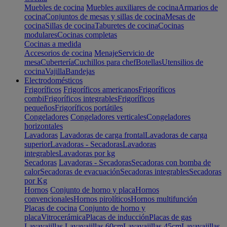
Muebles de cocina
Muebles auxiliares de cocina
Armarios de
cocina
Conjuntos de mesas y sillas de cocina
Mesas de
cocina
Sillas de cocina
Taburetes de cocina
Cocinas
modulares
Cocinas completas
Cocinas a medida
Accesorios de cocina
Menaje
Servicio de
mesa
Cubertería
Cuchillos para chef
Botellas
Utensilios de
cocina
Vajilla
Bandejas
Electrodomésticos
Frigoríficos
Frigoríficos americanos
Frigoríficos
combi
Frigoríficos integrables
Frigoríficos
pequeños
Frigoríficos portátiles
Congeladores
Congeladores verticales
Congeladores
horizontales
Lavadoras
Lavadoras de carga frontal
Lavadoras de carga
superior
Lavadoras - Secadoras
Lavadoras
integrables
Lavadoras por kg
Secadoras
Lavadoras - Secadoras
Secadoras con bomba de
calor
Secadoras de evacuación
Secadoras integrables
Secadoras
por Kg
Hornos
Conjunto de horno y placa
Hornos
convencionales
Hornos pirolíticos
Hornos multifunción
Placas de cocina
Conjunto de horno y
placa
Vitrocerámica
Placas de inducción
Placas de gas
Lavavajillas
Lavavajillas 60cm
Lavavajillas 45cm
Lavavajillas