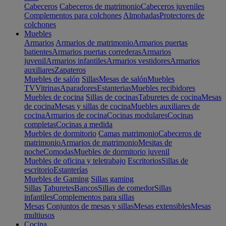
Cabeceros
Cabeceros de matrimonio
Cabeceros juveniles
Complementos para colchones
Almohadas
Protectores de
colchones
Muebles
Armarios
Armarios de matrimonio
Armarios puertas
batientes
Armarios puertas correderas
Armarios
juvenil
Armarios infantiles
Armarios vestidores
Armarios
auxiliares
Zapateros
Muebles de salón
Sillas
Mesas de salón
Muebles
TV
Vitrinas
Aparadores
Estanterias
Muebles recibidores
Muebles de cocina
Sillas de cocinas
Taburetes de cocina
Mesas
de cocina
Mesas y sillas de cocina
Muebles auxiliares de
cocina
Armarios de cocina
Cocinas modulares
Cocinas
completas
Cocinas a medida
Muebles de dormitorio
Camas matrimonio
Cabeceros de
matrimonio
Armarios de matrimonio
Mesitas de
noche
Comodas
Muebles de dormitorio juvenil
Muebles de oficina y teletrabajo
Escritorios
Sillas de
escritorio
Estanterías
Muebles de Gaming
Sillas gaming
Sillas
Taburetes
Bancos
Sillas de comedor
Sillas
infantiles
Complementos para sillas
Mesas
Conjuntos de mesas y sillas
Mesas extensibles
Mesas
multiusos
Cocina