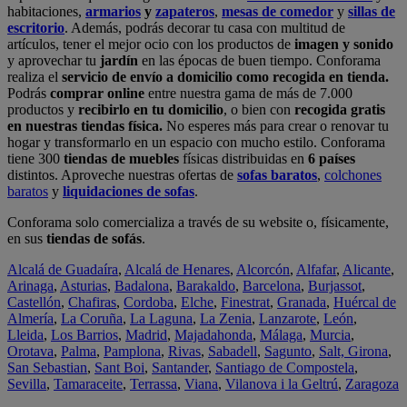
habitaciones,
armarios
y
zapateros
,
mesas de comedor
y
sillas de
escritorio
. Además, podrás decorar tu casa con multitud de
artículos, tener el mejor ocio con los productos de
imagen y sonido
y aprovechar tu
jardín
en las épocas de buen tiempo. Conforama
realiza el
servicio de envío a domicilio como recogida en tienda.
Podrás
comprar online
entre nuestra gama de más de 7.000
productos y
recibirlo en tu domicilio
, o bien con
recogida gratis
en nuestras tiendas física.
No esperes más para crear o renovar tu
hogar y transformarlo en un espacio con mucho estilo. Conforama
tiene 300
tiendas de muebles
físicas distribuidas en
6 países
distintos. Aproveche nuestras ofertas de
sofas baratos
,
colchones
baratos
y
liquidaciones de sofas
.
Conforama solo comercializa a través de su website o, físicamente,
en sus
tiendas de sofás
.
Alcalá de Guadaíra
,
Alcalá de Henares
,
Alcorcón
,
Alfafar
,
Alicante
,
Arinaga
,
Asturias
,
Badalona
,
Barakaldo
,
Barcelona
,
Burjassot
,
Castellón
,
Chafiras
,
Cordoba
,
Elche
,
Finestrat
,
Granada
,
Huércal de
Almería
,
La Coruña
,
La Laguna
,
La Zenia
,
Lanzarote
,
León
,
Lleida
,
Los Barrios
,
Madrid
,
Majadahonda
,
Málaga
,
Murcia
,
Orotava
,
Palma
,
Pamplona
,
Rivas
,
Sabadell
,
Sagunto
,
Salt, Girona
,
San Sebastian
,
Sant Boi
,
Santander
,
Santiago de Compostela
,
Sevilla
,
Tamaraceite
,
Terrassa
,
Viana
,
Vilanova i la Geltrú
,
Zaragoza