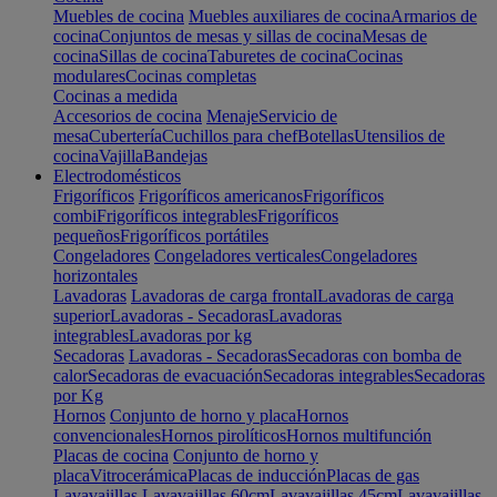
Muebles de cocina
Muebles auxiliares de cocina
Armarios de
cocina
Conjuntos de mesas y sillas de cocina
Mesas de
cocina
Sillas de cocina
Taburetes de cocina
Cocinas
modulares
Cocinas completas
Cocinas a medida
Accesorios de cocina
Menaje
Servicio de
mesa
Cubertería
Cuchillos para chef
Botellas
Utensilios de
cocina
Vajilla
Bandejas
Electrodomésticos
Frigoríficos
Frigoríficos americanos
Frigoríficos
combi
Frigoríficos integrables
Frigoríficos
pequeños
Frigoríficos portátiles
Congeladores
Congeladores verticales
Congeladores
horizontales
Lavadoras
Lavadoras de carga frontal
Lavadoras de carga
superior
Lavadoras - Secadoras
Lavadoras
integrables
Lavadoras por kg
Secadoras
Lavadoras - Secadoras
Secadoras con bomba de
calor
Secadoras de evacuación
Secadoras integrables
Secadoras
por Kg
Hornos
Conjunto de horno y placa
Hornos
convencionales
Hornos pirolíticos
Hornos multifunción
Placas de cocina
Conjunto de horno y
placa
Vitrocerámica
Placas de inducción
Placas de gas
Lavavajillas
Lavavajillas 60cm
Lavavajillas 45cm
Lavavajillas