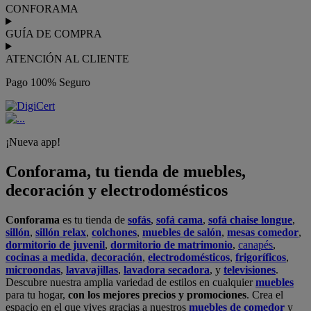
CONFORAMA
GUÍA DE COMPRA
ATENCIÓN AL CLIENTE
Pago 100% Seguro
¡Nueva app!
Conforama, tu tienda de muebles,
decoración y electrodomésticos
Conforama
es tu tienda de
sofás
,
sofá cama
,
sofá chaise longue
,
sillón
,
sillón relax
,
colchones
,
muebles de salón
,
mesas comedor
,
dormitorio de juvenil
,
dormitorio de matrimonio
,
canapés
,
cocinas a medida
,
decoración
,
electrodomésticos
,
frigoríficos
,
microondas
,
lavavajillas
,
lavadora secadora
, y
televisiones
.
Descubre nuestra amplia variedad de estilos en cualquier
muebles
para tu hogar,
con los mejores precios y promociones
. Crea el
espacio en el que vives gracias a nuestros
muebles de comedor
y