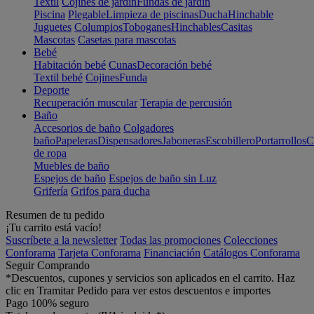
Textil
Cojines de jardín
Fundas de jardín
Piscina
Plegable
Limpieza de piscinas
Ducha
Hinchable
Juguetes
Columpios
Toboganes
Hinchables
Casitas
Mascotas
Casetas para mascotas
Bebé
Habitación bebé
Cunas
Decoración bebé
Textil bebé
Cojines
Funda
Deporte
Recuperación muscular
Terapia de percusión
Baño
Accesorios de baño
Colgadores
baño
Papeleras
Dispensadores
Jaboneras
Escobillero
Portarrollos
C
de ropa
Muebles de baño
Espejos de baño
Espejos de baño sin Luz
Grifería
Grifos para ducha
Resumen de tu pedido
¡Tu carrito está vacío!
Suscríbete a la newsletter
Todas las promociones
Colecciones
Conforama
Tarjeta Conforama
Financiación
Catálogos Conforama
Seguir Comprando
*Descuentos, cupones y servicios son aplicados en el carrito. Haz
clic en Tramitar Pedido para ver estos descuentos e importes
Pago 100% seguro