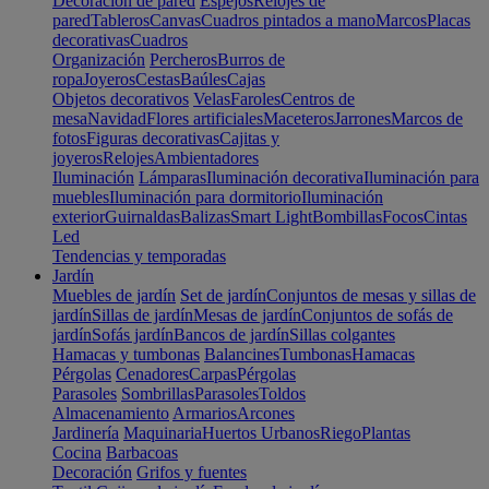
Decoración de pared
Espejos
Relojes de
pared
Tableros
Canvas
Cuadros pintados a mano
Marcos
Placas
decorativas
Cuadros
Organización
Percheros
Burros de
ropa
Joyeros
Cestas
Baúles
Cajas
Objetos decorativos
Velas
Faroles
Centros de
mesa
Navidad
Flores artificiales
Maceteros
Jarrones
Marcos de
fotos
Figuras decorativas
Cajitas y
joyeros
Relojes
Ambientadores
Iluminación
Lámparas
Iluminación decorativa
Iluminación para
muebles
Iluminación para dormitorio
Iluminación
exterior
Guirnaldas
Balizas
Smart Light
Bombillas
Focos
Cintas
Led
Tendencias y temporadas
Jardín
Muebles de jardín
Set de jardín
Conjuntos de mesas y sillas de
jardín
Sillas de jardín
Mesas de jardín
Conjuntos de sofás de
jardín
Sofás jardín
Bancos de jardín
Sillas colgantes
Hamacas y tumbonas
Balancines
Tumbonas
Hamacas
Pérgolas
Cenadores
Carpas
Pérgolas
Parasoles
Sombrillas
Parasoles
Toldos
Almacenamiento
Armarios
Arcones
Jardinería
Maquinaria
Huertos Urbanos
Riego
Plantas
Cocina
Barbacoas
Decoración
Grifos y fuentes