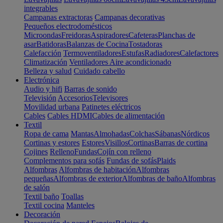
integrables
Campanas extractoras
Campanas decorativas
Pequeños electrodomésticos
Microondas
Freidoras
Aspiradores
Cafeteras
Planchas de
asar
Batidoras
Balanzas de Cocina
Tostadoras
Calefacción
Termoventiladores
Estufas
Radiadores
Calefactores
Climatización
Ventiladores
Aire acondicionado
Belleza y salud
Cuidado cabello
Electrónica
Audio y hifi
Barras de sonido
Televisión
Accesorios
Televisores
Movilidad urbana
Patinetes eléctricos
Cables
Cables HDMI
Cables de alimentación
Textil
Ropa de cama
Mantas
Almohadas
Colchas
Sábanas
Nórdicos
Cortinas y estores
Estores
Visillos
Cortinas
Barras de cortina
Cojines
Relleno
Fundas
Cojín con relleno
Complementos para sofás
Fundas de sofás
Plaids
Alfombras
Alfombras de habitación
Alfombras
pequeñas
Alfombras de exterior
Alfombras de baño
Alfombras
de salón
Textil baño
Toallas
Textil cocina
Manteles
Decoración