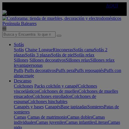
🔵Cambia tu electro con
-10% EXTRA
de descuento ☑️
AQUÍ
Península
Baleares
Sofás
Sofás
Chaise Longue
Rinconeras
Sofás cama
Sofás 2
plazas
Sofás 3 plazas
Sofás de piel
Sofás relax
Sillones
Sillones decorativos
Sillones relax
Sillones relax
levantapersonas
Puffs
Puffs decorativos
Puffs pera
Puffs reposapiés
Puffs con
almacenaje
Descanso
Colchones
Packs colchón y canapé
Colchones
viscoelásticos
Colchones de muelles
Colchones de muelles
ensacados
Colchones enrollados
Colchones de
espuma
Colchones hinchables
Canapés y bases
Canapés
Base tapizadas
Somieres
Patas de
somieres
Camas
Camas de matrimonio
Camas dobles
Camas
individuales
Camas juveniles
Camas infantiles
Literas
Camas
nido